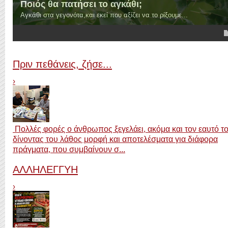
Ποιός θα πατήσει το αγκάθι;
Αγκάθι στα γεγονότα,και εκεί που αξίζει να το ρίξουμε...
4
5
Πριν πεθάνεις, ζήσε...
›
Πολλές φορές ο άνθρωπος ξεγελάει, ακόμα και τον εαυτό το
δίνοντας του λάθος μορφή και αποτελέσματα για διάφορα
πράγματα, που συμβαίνουν σ...
ΑΛΛΗΛΕΓΓΥΗ
›