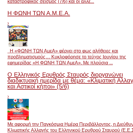
καταστροφικός σεισμός (7/6) και οι αλλε...
Η ΦΩΝΗ ΤΩΝ Α.Μ.Ε.Α.
›
Η «ΦΩΝΗ ΤΩΝ ΑμεΑ» φέρνει στο φως αλήθειες και
προβληματισμούς… Κυκλοφόρησε το τεύχος Ιουνίου της
εφημερίδας «Η ΦΩΝΗ ΤΩΝ ΑμεΑ». Με πλούσια ...
Ο Ελληνικός Ερυθρός Σταυρός διοργανώνει
διαδικτυακή ημερίδα με θέμα: «Κλιματική Αλλα
και Αστικoί κήποι» (5/6)
›
Με αφορμή την Παγκόσμια Ημέρα Περιβάλλοντος, η Διεύθυ
Κλιματικής Αλλαγής του Ελληνικού Ερυθρού Σταυρού (Ε.Ε.Σ