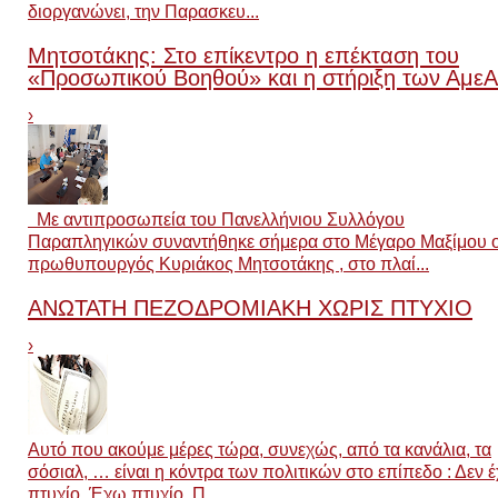
διοργανώνει, την Παρασκευ...
Μητσοτάκης: Στο επίκεντρο η επέκταση του
«Προσωπικού Βοηθού» και η στήριξη των ΑμεΑ
›
Με αντιπροσωπεία του Πανελλήνιου Συλλόγου
Παραπληγικών συναντήθηκε σήμερα στο Μέγαρο Μαξίμου 
πρωθυπουργός Κυριάκος Μητσοτάκης , στο πλαί...
ΑΝΩΤΑΤΗ ΠΕΖΟΔΡΟΜΙΑΚΗ ΧΩΡΙΣ ΠΤΥΧΙΟ
›
Αυτό που ακούμε μέρες τώρα, συνεχώς, από τα κανάλια, τα
σόσιαλ, … είναι η κόντρα των πολιτικών στο επίπεδο : Δεν έ
πτυχίο, Έχω πτυχίο, Π...