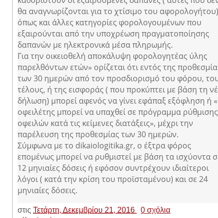
καθοριστούν οι εξαιρούμενες δαπάνες ( αυτές που δε
θα αναγνωρίζονται για το χτίσιμο του αφορολογήτου
όπως και άλλες κατηγορίες φορολογουμένων που
εξαιρούνται από την υποχρέωση πραγματοποίησης
δαπανών με ηλεκτρονικά μέσα πληρωμής.
Για την οικειοθελή αποκάλυψη φορολογητέας ύλης
παρελθόντων ετών» ορίζεται ότι εντός της προθεσμία
των 30 ημερών από τον προσδιορισμό του φόρου, το
τέλους, ή της εισφοράς ( που προκύπτει με βάση τη ν
δήλωση) μπορεί αφενός να γίνει εφάπαξ εξόφληση ή «
οφειλέτης μπορεί να υπαχθεί σε πρόγραμμα ρύθμισης
οφειλών κατά τις κείμενες διατάξεις», μέχρι την
παρέλευση της προθεσμίας των 30 ημερών.
Σύμφωνα με το dikaiologitika.gr, ο έξτρα φόρος
επομένως μπορεί να ρυθμιστεί με βάση τα ισχύοντα σ
12 μηνιαίες δόσεις ή εφόσον συντρέχουν ιδιαίτεροι
λόγοι ( κατά την κρίση του προϊσταμένου) και σε 24
μηνιαίες δόσεις.
στις
Τετάρτη, Δεκεμβρίου 21, 2016
0 σχόλια