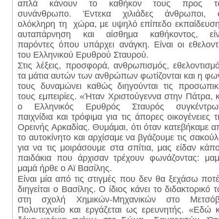
απλά κάνουν το καθήκον τους προς τ
συνάνθρωπο. Έντεκα χιλιάδες άνθρωποι, 
ολόκληρη τη χώρα, με υψηλό επίπεδο εκπαίδευση
αυταπάρνηση και αίσθημα καθήκοντος, είν
παρόντες όπου υπάρχει ανάγκη. Είναι οι εθελοντ
του Ελληνικού Ερυθρού Σταυρού.
Στις λέξεις, προσφορά, ανθρωπισμός, εθελοντισμό
τα μάτια αυτών των ανθρώπων φωτίζονται και η φω
τους δυναμώνει καθώς διηγούνται τις προσωπικ
τους εμπειρίες. «Ήταν Χριστούγεννα στην Πάτρα, κ
ο Ελληνικός Ερυθρός Σταυρός συγκέντρω
παιχνίδια και τρόφιμα για τις άπορες οικογένειες τ
Ορεινής Αρκαδίας. Θυμάμαι, ότι όταν κατεβήκαμε α
το αυτοκίνητο και αρχίσαμε να βγάζουμε τις σακούλ
για να τις μοιράσουμε στα σπίτια, μας είδαν κάπο
παιδάκια που άρχισαν τρέχουν φωνάζοντας: μαμ
μαμά ήρθε ο Αϊ Βασίλης.
Είναι μία από τις στιγμές που δεν θα ξεχάσω ποτέ
διηγείται ο Βασίλης. Ο ίδιος κάνει το διδακτορικό τ
στη σχολή Χημικών-Μηχανικών στο Μετσόβ
Πολυτεχνείο και εργάζεται ως ερευνητής. «Εδώ κ