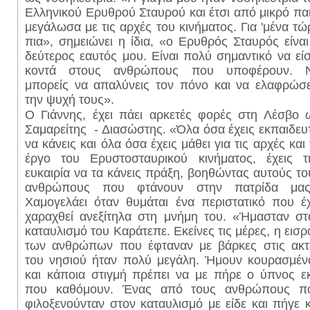
Ελληνικού Ερυθρού Σταυρού και έτσι από μικρό παι
μεγάλωσα με τις αρχές του κινήματος. Για 'μένα τώ
πια», σημειώνει η ίδια, «ο Ερυθρός Σταυρός είναι
δεύτερος εαυτός μου. Είναι πολύ σημαντικό να είσ
κοντά στους ανθρώπους που υποφέρουν. 
μπορείς να απαλύνεις τον πόνο και να ελαφρώσε
την ψυχή τους».
Ο Γιάννης, έχει πάει αρκετές φορές στη Λέσβο 
Σαμαρείτης - Διασώστης. «Όλα όσα έχεις εκπαιδευτ
να κάνεις και όλα όσα έχεις μάθει για τις αρχές και
έργο του Ερυστοσταυρικού κινήματος, έχεις τ
ευκαιρία να τα κάνεις πράξη, βοηθώντας αυτούς το
ανθρώπους που φτάνουν στην πατρίδα μας
Χαμογελάει όταν θυμάται ένα περιστατικό που έχ
χαραχθεί ανεξίτηλα στη μνήμη του. «Ήμασταν στ
καταυλισμό του Καράτεπε. Εκείνες τις μέρες, η εισρ
των ανθρώπων που έφταναν με βάρκες στις ακτ
του νησιού ήταν πολύ μεγάλη. Ήμουν κουρασμέν
και κάποια στιγμή πρέπει να με πήρε ο ύπνος εκ
που καθόμουν. Ένας από τους ανθρώπους π
φιλοξενούνταν στον καταυλισμό με είδε και πήγε κ