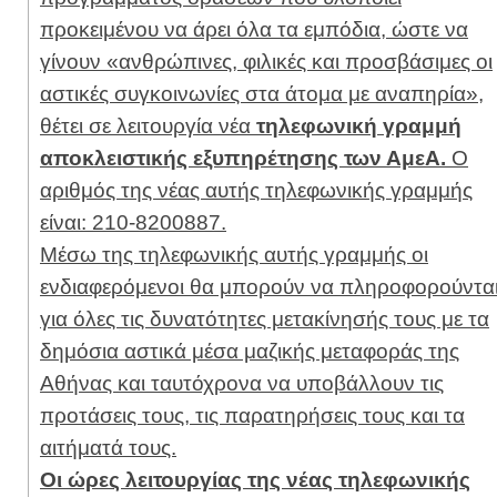
προκειμένου να άρει όλα τα εμπόδια, ώστε να
γίνουν «ανθρώπινες, φιλικές και προσβάσιμες οι
αστικές συγκοινωνίες στα άτομα με αναπηρία»,
θέτει σε λειτουργία νέα
τηλεφωνική γραμμή
αποκλειστικής εξυπηρέτησης των ΑμεΑ.
Ο
αριθμός της νέας αυτής τηλεφωνικής γραμμής
είναι: 210-8200887.
Μέσω της τηλεφωνικής αυτής γραμμής οι
ενδιαφερόμενοι θα μπορούν να πληροφορούντα
για όλες τις δυνατότητες μετακίνησής τους με τα
δημόσια αστικά μέσα μαζικής μεταφοράς της
Αθήνας και ταυτόχρονα να υποβάλλουν τις
προτάσεις τους, τις παρατηρήσεις τους και τα
αιτήματά τους.
Οι ώρες λειτουργίας της νέας τηλεφωνικής