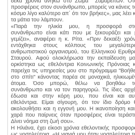
δέκα χρόνια ανήκω στο Σώμα Σαμαρειτών. Ότ
προσφέρεις στον συνάνθρωπο, μπορείς να κάνεις τ
κόσμο λίγο καλύτερο απ΄ ότι τον βρήκες», μας λέει κ
τα μάτια του λάμπουν.
«Παρά την ηλικία μου, η προσφορά στ
συνάνθρωπο είναι κάτι που με ξεκουράζει και 
γεμίζει», αναφέρει η κ. Ρίτα. «Πριν δεκαέξι χρόν
εντάχθηκα στους κόλπους του μεγαλύτερ
ανθρωπιστικού οργανισμού, του Ελληνικού Ερυθρ
Σταυρού. Αφού ολοκλήρωσα την εκπαίδευση μο
ορκίστηκα ως εθελόντρια Κοινωνικής Πρόνοιας κ
παρείχα τις υπηρεσίες μου στο πρόγραμμα "Βοήθε
στο σπίτι" κάνοντας παρέα σε μοναχικά, ηλικιωμέ
άτομα. Όσο μπορώ, θέλω να βοηθάω τ
συνάνθρωπο και να τον παρηγορώ. Τις ίδιες αρχέ
έδωσα και στην κόρη μου, που είναι και αυ
εθελόντρια. Είμαι σίγουρη, ότι τον ίδιο δρόμο 
ακολουθήσει και η εγγονή μου. Η ικανοποίηση και
χαρά που παίρνεις όταν προσφέρεις είναι τεράστι
Δίνει νόημα στη ζωή σου».
Η Ηλιάνα, έχει είκοσι χρόνια εθελοντικής προσφορ
ως νοσηλεύτρια. «Η γιαγιά μου ήταν νοσηλεύτρια τ