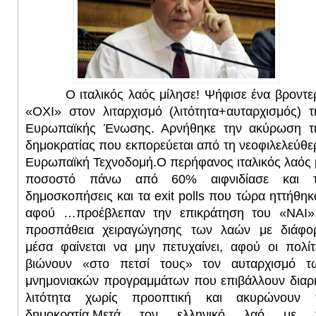
Ο ιταλικός λαός μίλησε! Ψήφισε ένα βροντε
«ΟΧΙ» στον λιταρχισμό (λιτότητα+αυταρχισμός) τ
Ευρωπαϊκής Ένωσης. Αρνήθηκε την ακύρωση τ
δημοκρατίας που εκπορεύεται από τη νεοφιλελεύθε
Ευρωπαϊκή Τεχνοδομή.
Ο περήφανος ιταλικός λαός 
ποσοστό πάνω από 60% αιφνιδίασε και τ
δημοσκοπήσεις και τα
exit
polls
που τώρα ηττήθηκ
αφού …προέβλεπαν την επικράτηση του «ΝΑΙ»
προσπάθεια χειραγώγησης των λαών με διάφο
μέσα φαίνεται να μην πετυχαίνει, αφού οι πολίτ
βιώνουν «στο πετσί τους» τον αυταρχισμό τ
μνημονιακών προγραμμάτων που επιβάλλουν διαρ
λιτότητα χωρίς προοπτική και ακυρώνουν 
δημοκρατία.
Μετά τον ελληνικό λαό με 