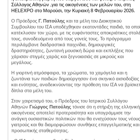
Σύλλογος Αθηνών ,για τις οικογένειες των μελών του, στη
HELEXPO στο Μαρούσι, την Κυριακή 8 Φεβρουαρίου 2026.
Ο Πρόεδρος
Γ. Πατούλης
και τα μέλη του Διοικητικού
Συμβουλίου του ΙΣΑ υποδέχθηκαν εκατοντάδες παιδιά, τα οπο
κατέκλυσαν τον χώρο, με τις ευφάνταστες αποκριάτικες στολ
τους, συνοδευόμενα από τους γονείς τους. Το πρόγραμμα
περιλάμβανε διαδραστικά παιχνίδια, δημιουργικές
δραστηριότητες, ζωντανή μουσική δώρα και εκπλήξεις που
χάρισαν στιγμές χαράς και ξεγνοιασιάς σε μικρούς και
μεγάλους.
Η γιορτινή ατμόσφαιρα, τα χρώματα, τα χαμόγελα και η
ζωντάνια των παιδιών δημιούργησαν ένα σκηνικό αισιοδοξίας
και ενότητας, αναδεικνύοντας την πρόθεση του ΙΣΑ να βρίσκε
δίπλα στα μέλη του.
Στον χαιρετισμό του, ο Πρόεδρος του Ιατρικού Συλλόγου
Αθηνών
Γιώργος Πατούλης
τόνισε ότι η στήριξη της ελληνική
οικογένειας αποτελεί προτεραιότητα και υπογράμμισε την
ανάγκη ουσιαστικών πολιτικών που θα ενισχύσουν τους νέου
γιατρούς και θα διαμορφώσουν συνθήκες επαγγελματικής και
προσωπικής σταθερότητας.