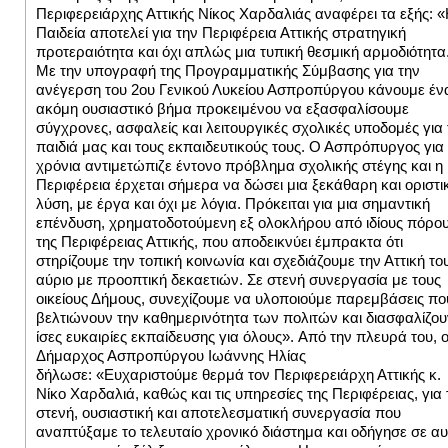
Περιφερειάρχης Αττικής Νίκος Χαρδαλιάς αναφέρει τα εξής:
«
Παιδεία αποτελεί για την Περιφέρεια Αττικής στρατηγική
προτεραιότητα και όχι απλώς μια τυπική θεσμική αρμοδιότητα
Με την υπογραφή της Προγραμματικής Σύμβασης για την
ανέγερση του 2ου Γενικού Λυκείου Ασπροπύργου κάνουμε έν
ακόμη ουσιαστικό βήμα προκειμένου να εξασφαλίσουμε
σύγχρονες, ασφαλείς και λειτουργικές σχολικές υποδομές για
παιδιά μας και τους εκπαιδευτικούς τους.
Ο Ασπρόπυργος για
χρόνια αντιμετώπιζε έντονο πρόβλημα σχολικής στέγης και η
Περιφέρεια έρχεται σήμερα να δώσει μια ξεκάθαρη και οριστι
λύση, με έργα και όχι με λόγια. Πρόκειται για μια σημαντική
επένδυση, χρηματοδοτούμενη εξ ολοκλήρου από ιδίους πόρο
της Περιφέρειας Αττικής, που αποδεικνύει έμπρακτα ότι
στηρίζουμε την τοπική κοινωνία και σχεδιάζουμε την Αττική το
αύριο με προοπτική δεκαετιών. Σε στενή συνεργασία με τους
οικείους Δήμους, συνεχίζουμε να υλοποιούμε παρεμβάσεις πο
βελτιώνουν την καθημερινότητα των πολιτών και διασφαλίζου
ίσες ευκαιρίες εκπαίδευσης για όλους».
Από την πλευρά του, 
Δήμαρχος Ασπροπύργου Ιωάννης Ηλίας
δήλωσε:
«Ευχαριστούμε θερμά τον Περιφερειάρχη Αττικής κ.
Νίκο Χαρδαλιά, καθώς και τις υπηρεσίες της Περιφέρειας, για 
στενή, ουσιαστική και αποτελεσματική συνεργασία που
αναπτύξαμε το τελευταίο χρονικό διάστημα και οδήγησε σε αυ