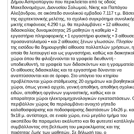
Δήμου Ασπροπύργου που περικλείεται από τις οδούς
Μακεδονομάχων, Διονυσίου Σολωμού, Νίκης και Παπάγου
Αλεξάνδρου, σε οικόπεδο συνολικού εμβαδού 7.117 τ.μ. Βάσει
της αρχιτεκτονικής μελέτης, το σχολικό συγκρότημα συνολική
μικτής επιφάνειας 4.290 τ.μ. θα περιλαμβάνει:
• 12 αίθουσες
διδασκαλίας δυναμικότητας 25 μαθητών η καθεμία
• 2
εργαστήρια πληροφορικής
• 1 εργαστήριο φυσικής
• 3 αίθουσ
προσανατολισμού
• και 2 αίθουσες ξένων γλωσσών.
Πλησίον
της εισόδου θα δημιουργηθεί αίθουσα πολλαπλών χρήσεων, η
οποία θα λειτουργεί και ως γυμναστήριο, καθώς και διοικητικοί
χώροι όπου θα φιλοξενούνται τα γραφεία διευθυντή -
υποδιευθυντή, τα γραφεία των διδασκόντων και η γραμματεία
Οι αίθουσες διδασκαλίας και τα εργαστήρια δύνανται να
αναπτύσσονται και σε όροφο.
Στο υπόγειο του κτηρίου
προβλέπονται χώροι στάθμευσης 20 οχημάτων και βοηθητικοί
χώροι, όπως γενικό αρχείο, γενική αποθήκη, αποθήκη σχολι
ειδών, αποθήκη οργάνων γυμναστικής, καθώς και οι
απαραίτητοι χώροι ηλεκτρομηχανολογικών εγκαταστάσεων.
περιβάλλον χώρος θα περιλαμβάνει ανοιχτό γήπεδο
καλαθοσφαίρισης και ποδοσφαίρισης διαστάσεων 14x26 μ. κα
9x18 μ. αντίστοιχα, σε ενιαίο χώρο, ενώ μεγάλο τμήμα του
οικοπέδου θα παραμείνει ακάλυπτο και θα φυτευτεί κατάλληλ
συμβάλλοντας στη βελτίωση του μικροκλίματος και της
ποιότητας ζωής των μαθητών.
Σε δήλωσή του, ο