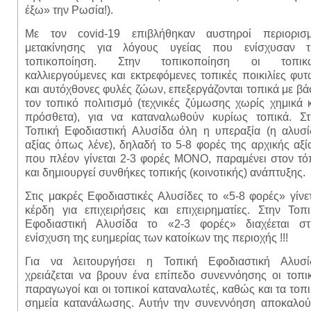
έξω» την Ρωσία!).
Με τον
covid
-19 επιβλήθηκαν αυστηροί περιορισμ
μετακίνησης για λόγους υγείας που ενίσχυσαν τ
τοπικοποίηση. Στην τοπικοποίηση οι τοπικ
καλλιεργούμενες και εκτρεφόμενες τοπικές ποικιλίες φυ
και αυτόχθονες φυλές ζώων, επεξεργάζονται τοπικά με β
τον τοπικό πολιτισμό (τεχνικές ζύμωσης χωρίς χημικά 
πρόσθετα), για να καταναλωθούν κυρίως τοπικά. Στ
Τοπική Εφοδιαστική Αλυσίδα όλη η υπεραξία (η αλυσί
αξίας όπως λένε), δηλαδή το 5-8 φορές της αρχικής αξί
που πλέον γίνεται 2-3 φορές ΜΟΝΟ, παραμένει στον τό
και δημιουργεί συνθήκες τοπικής (κοινοτικής) ανάπτυξης.
Στις μακρές Εφοδιαστικές Αλυσίδες το «5-8 φορές» γίνε
κέρδη για επιχειρήσεις και επιχειρηματίες. Στην Τοπ
Εφοδιαστική Αλυσίδα το «2-3 φορές» διαχέεται στ
ενίσχυση της ευημερίας των κατοίκων της περιοχής !!!
Για να λειτουργήσει η Τοπική Εφοδιαστική Αλυσί
χρειάζεται να βρουν ένα επίπεδο συνεννόησης οι τοπι
παραγωγοί και οι τοπικοί καταναλωτές, καθώς και τα τοπ
σημεία κατανάλωσης. Αυτήν την συνεννόηση αποκαλού