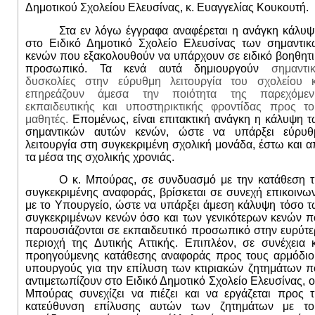
Δημοτικού Σχολείου Ελευσίνας, κ. Ευαγγελίας Κουκουτή.
Στα εν λόγω έγγραφα αναφέρεται η ανάγκη κάλυψ
στο Ειδικό Δημοτικό Σχολείο Ελευσίνας των σημαντικ
κενών που εξακολουθούν να υπάρχουν σε ειδικό βοηθητ
προσωπικό. Τα κενά αυτά δημιουργούν
σημαντικ
δυσκολίες στην εύρυθμη λειτουργία του σχολείου 
επηρεάζουν άμεσα την ποιότητα της παρεχόμεν
εκπαιδευτικής και υποστηρικτικής φροντίδας προς τ
μαθητές.
Επομένως, είναι επιτακτική ανάγκη η κάλυψη 
σημαντικών αυτών κενών, ώστε να υπάρξει εύρυθ
λειτουργία στη συγκεκριμένη σχολική μονάδα, έστω και 
τα μέσα της σχολικής χρονιάς.
Ο κ. Μπούρας, σε συνδυασμό με την κατάθεση τ
συγκεκριμένης αναφοράς, βρίσκεται σε συνεχή επικοινω
με το Υπουργείο, ώστε να υπάρξει άμεση κάλυψη τόσο 
συγκεκριμένων κενών όσο και των γενικότερων κενών π
παρουσιάζονται σε εκπαιδευτικό προσωπικό στην ευρύτ
περιοχή της Δυτικής Αττικής.
Επιπλέον, σε συνέχεια κ
προηγούμενης κατάθεσης αναφοράς προς τους αρμόδιο
υπουργούς για την επίλυση των κτιριακών ζητημάτων π
αντιμετωπίζουν στο Ειδικό Δημοτικό Σχολείο Ελευσίνας, ο
Μπούρας συνεχίζει να πιέζει και να εργάζεται προς τ
κατεύθυνση επίλυσης αυτών των ζητημάτων με το