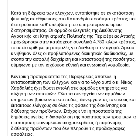
Κατά τη διάρκεια των ελέγχων, εντοπίστηκε σε εγκατάσταση
ψυκτικής αποθήκευσης στο Καπανδρίτι ποσότητα κρέατος πο
διατηρούνταν καθ’ υπέρβαση του επιτρεπόμενου ορίου
διατηρησιμότητας. Οι αρμόδιοι ελεγκτές της Διεύθυνσης
Αγροτικής και Κτηνιατρικής Πολιτικής της Περιφέρειας Αττικής
προχώρησαν στην κατάσχεση συνολικά 4.780 κιλών κρέατος,
το οποίο κρίθηκε μη ασφαλές για διάθεση στην αγορά. Άμεσα
κινήθηκαν όλες οι προβλεπόμενες διοικητικές διαδικασίες, με
σκοπό την ασφαλή διαχείριση και καταστροφή της ποσότητας,
σύμφωνα με την ισχύουσα εθνική και ενωσιακή νομοθεσία.
Κεντρική προτεραιότητα της Περιφέρειας αποτελεί η
εντατικοποίηση των ελέγχων και για το λόγο αυτό ο κ. Νίκος
Χαρδαλιάς έχει δώσει εντολή στις αρμόδιες υπηρεσίες για
αύξηση των αυτοψιών. Όλα τα συνεργεία των αρμόδιων
υπηρεσιών βρίσκονται επί ποδός, διενεργώντας τακτικούς και
έκτακτους ελέγχους σε όλες τις φάσεις της διακίνησης και
διάθεσης των προϊόντων. Στόχος είναι η προστασία της
δημόσιας υγείας, η διασφάλιση της ποιότητας των τροφίμων κ
η αποτροπή φαινομένων αισχροκέρδειας ή παράνομης
διάθεσης προϊόντων που δεν πληρούν τις προδιαγραφές
ασφάλειας.