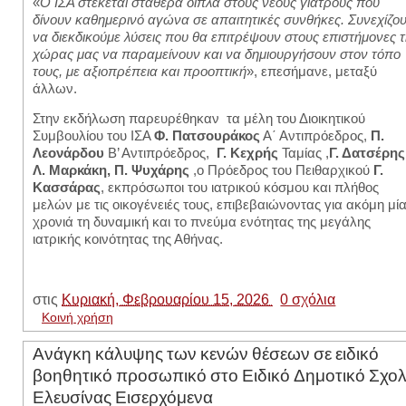
«
Ο ΙΣΑ στέκεται σταθερά δίπλα στους νέους γιατρούς που
δίνουν καθημερινό αγώνα σε απαιτητικές συνθήκες. Συνεχίζο
να διεκδικούμε λύσεις που θα επιτρέψουν στους επιστήμονες 
χώρας μας να παραμείνουν και να δημιουργήσουν στον τόπο
τους, με αξιοπρέπεια και προοπτική
», επεσήμανε, μεταξύ
άλλων.
Στην εκδήλωση παρευρέθηκαν
τα μέλη του Διοικητικού
Συμβουλίου του ΙΣΑ
Φ. Πατσουράκος
Α΄ Αντιπρόεδρος,
Π.
Λεονάρδου
Β’ Αντιπρόεδρος,
Γ. Κεχρής
Ταμίας ,
Γ. Δατσέρης
Λ. Μαρκάκη,
Π. Ψυχάρης
,ο Πρόεδρος του Πειθαρχικού
Γ.
Κασσάρας
, εκπρόσωποι του ιατρικού κόσμου και πλήθος
μελών με τις οικογένειές τους, επιβεβαιώνοντας για ακόμη μί
χρονιά τη δυναμική και το πνεύμα ενότητας της μεγάλης
ιατρικής κοινότητας της Αθήνας.
στις
Κυριακή, Φεβρουαρίου 15, 2026
0 σχόλια
Κοινή χρήση
Ανάγκη κάλυψης των κενών θέσεων σε ειδικό
βοηθητικό προσωπικό στο Ειδικό Δημοτικό Σχολ
Ελευσίνας Εισερχόμενα