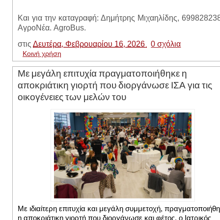
Και για την καταγραφή: Δημήτρης Μιχαηλίδης, 69982823
ΑγροΝέα. AgroBus.
στις
Δευτέρα, Φεβρουαρίου 16, 2026
0 σχόλια
Κοινή χρήση
Με μεγάλη επιτυχία πραγματοποιήθηκε η
αποκριάτικη γιορτή που διοργάνωσε ΙΣΑ για τις
οικογένειες των μελών του
Με ιδιαίτερη επιτυχία και μεγάλη συμμετοχή, πραγματοποιήθ
η αποκριάτικη γιορτή που διοργάνωσε και φέτος, ο Ιατρικός