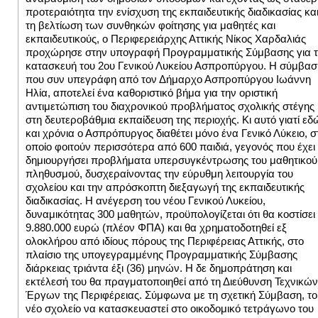
προτεραιότητα την ενίσχυση της εκπαιδευτικής διαδικασίας κα
τη βελτίωση των συνθηκών φοίτησης για μαθητές και
εκπαιδευτικούς, ο Περιφερειάρχης Αττικής Νίκος Χαρδαλιάς
προχώρησε στην υπογραφή Προγραμματικής Σύμβασης για 
κατασκευή του 2ου Γενικού Λυκείου Ασπροπύργου.
Η σύμβασ
που συν υπεγράφη από τον Δήμαρχο Ασπροπύργου Ιωάννη
Ηλία, αποτελεί ένα καθοριστικό βήμα για την οριστική
αντιμετώπιση του διαχρονικού προβλήματος σχολικής στέγης
στη δευτεροβάθμια εκπαίδευση της περιοχής. Κι αυτό γιατί εδ
και χρόνια ο Ασπρόπυργος διαθέτει μόνο ένα Γενικό Λύκειο, σ
οποίο φοιτούν περισσότερα από 600 παιδιά, γεγονός που έχει
δημιουργήσει προβλήματα υπερσυγκέντρωσης του μαθητικού
πληθυσμού, δυσχεραίνοντας την εύρυθμη λειτουργία του
σχολείου και την απρόσκοπτη διεξαγωγή της εκπαιδευτικής
διαδικασίας.
Η ανέγερση του νέου Γενικού Λυκείου,
δυναμικότητας 300 μαθητών, προϋπολογίζεται ότι θα κοστίσει
9.880.000 ευρώ (πλέον ΦΠΑ) και θα χρηματοδοτηθεί εξ
ολοκλήρου από ιδίους πόρους της Περιφέρειας Αττικής, στο
πλαίσιο της υπογεγραμμένης Προγραμματικής Σύμβασης
διάρκειας τριάντα έξι (36) μηνών. Η δε δημοπράτηση και
εκτέλεσή του θα πραγματοποιηθεί από τη Διεύθυνση Τεχνικών
Έργων της Περιφέρειας.
Σύμφωνα με τη σχετική Σύμβαση, το
νέο σχολείο να κατασκευαστεί στο οικοδομικό τετράγωνο του