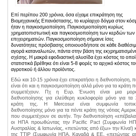
Επί περίπου 200 χρόνια, όσα είχαμε επικράτηση της
Βιομηχανικής Επανάστασης, το κυρίαρχο δόγμα στον κόσ
ήταν η παγκοσμιοποίηση. Παγκοσμιοποίηση κυρίως
χρηματοπιστωτική και παγκοσμιοποίηση των κερδών των
επιχειρηματιών. Παγκοσμιοποίηση σήμαινε ίσες
δυνατότητες πρόσβασης οποιουσδήποτε σε κάθε διαθέσι
αγορά καταναλωτών, πάντα στην βάση της εκχρηματισμέν
σχέσης. Η μακρά εφοδιαστική αλυσίδα έχει κόστος το οπο
στατιστικά βρέθηκε ότι είναι 5-8 φορές το αρχικό κόστος το
αγροτικού ή άλλου προϊόντος.
Εδώ και 10-15 χρόνια έχει επικρατήσει η διεθνοποίηση, 
είναι ότι και η παγκοσμιοποίηση αλλά μόνο για τα κράτη 
συμμετέχουν. Πχ η Ευρ. Ένωση είναι μια μορ
διεθνοποίησης για ελεύθερη κυκλοφορία μόνο για τα 
κράτη της. Η
Mercosur
είναι συμφωνία τοπικ
διεθνοποίησης μόνο για τα πέντε κράτη της νότιας Αμερι
που συμμετέχουν σε αυτήν. Την διεθνοποίηση «επέβαλα
οι ΗΠΑ προωθώντας την
Pacific
Pact
(Συμφωνία ΗΠ
Αυστραλίας & Ιαπωνίας, «πετώντας από έξω» την Κίνα!) 
της ΤΤΙΡ (Συμφωνία ΗΠΑ, Καναδά & ΕΕ, «πετώντας α