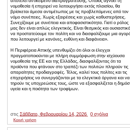
αποτελεί αντικείμενο διαπραγμάτευσης. Όποιος αγνοεί τη
νομοθεσία ή επιχειρεί να λειτουργήσει εκτός πλαισίου, θα
βρίσκεται άμεσα αντιμέτωπος με τις προβλεπόμενες από τον
νόμο συνέπειες. Χωρίς εξαιρέσεις και χωρίς καθυστερήσεις.
Συνεχίζουμε με συνέπεια και αποφασιστικότητα. Γιατί ο ρόλος
μας δεν είναι απλώς ελεγκτικός. Είναι θεσμικός και ουσιαστικό
να προστατεύουμε τον πολίτη και να διασφαλίζουμε μια αγορ
που λειτουργεί με κανόνες, ευθύνη και διαφάνεια».
Η Περιφέρεια Αττικής υπενθυμίζει ότι όλοι οι έλεγχοι
πραγματοποιούνται με πλήρη συμμόρφωση στην ισχύουσα
νομοθεσία της ΕΕ και της Ελλάδας, διασφαλίζοντας ότι τα
προϊόντα που φτάνουν στο τραπέζι των πολιτών πληρούν τις
απαραίτητες προδιαγραφές. Τέλος, καλεί τους πολίτες και τις
επιχειρήσεις να συνεργάζονται με τα ελεγκτικά όργανα και να
τηρούν τις υποχρεώσεις τους, ώστε να εξασφαλίζεται η δημόσ
υγεία και η ποιότητα των τροφίμων.
στις
Σάββατο, Φεβρουαρίου 14, 2026
0 σχόλια
Κοινή χρήση