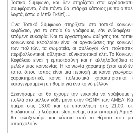
Τοπικό Σύμφωνο, και δεν στηρίζεται στα κερδοσκοπι
συμφέροντα, διότι πάντα θα υπάρχει κάποιος με ποιο πο
λεφτά, έστω ο Μπίλ Γκέϊτζ …
Ένα Τοπικό Σύμφωνο στηρίζεται στο τοπικό κοινωνι
κεφάλαιο, για το οποίο θα γράψουμε, εάν ενδιαφέρει 
επόμενη ευκαιρία. Και το εργαστήριο» αύξησης του τοπι
κοινωνικού κεφαλαίου είναι οι οργανώσεις της κοινων
των πολιτών, τα σωματεία, οι σύλλογοι κλπ, πολιτιστικ
περιβαλλοντικοί, αθλητικοί, εθνικοτοπικοί κλπ. Το Κοινων
Κεφάλαιο είναι η εμπιστοσύνη και η αλληλοβοήθεια τ
μελών μιας κοινωνίας. Η κοινωνία χαρακτηρίζεται από έ
τόπο, όπου τόπος είναι μια περιοχή με κοινά γεωγραφ
χαρακτηριστικά, κοινά πολιτιστικά χαρακτηριστικά κ
καταγεγραμμένη επιθυμία για ένα κοινό μέλλον.
Ξεκινήσαμε και θα έχουμε την ευκαιρία να γράψουμε γ
πολλά στο μέλλον κάθε μήνα στην ΦΩΝΗ των ΑΜΕΑ. Κά
ημέρα στις 13.00 και σε επανάληψη στις 21.00, στ
διαδικτυακή τηλεόραση
stent
.
net
.
gr
, στην εκπομπή
AgroB
θα φιλοξενούμε και κάποιο από τα θέματα που μα
απασχολούν.