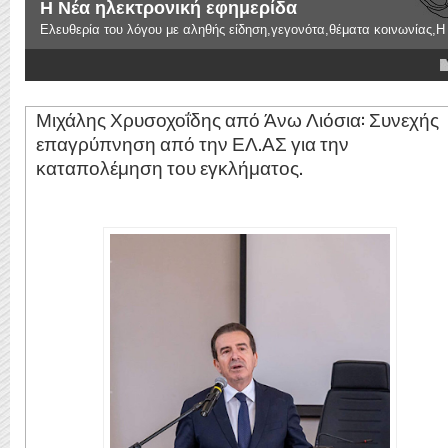
Το Πρόβλημα σας θα φτάσει στο προορισμό του
Ρίξε αγκάθι εκεί που πρέπει,θες να καταγγήλεις κάποιο γεγονός επι
4
5
Μιχάλης Χρυσοχοΐδης από Άνω Λιόσια: Συνεχής
επαγρύπνηση από την ΕΛ.ΑΣ για την
καταπολέμηση του εγκλήματος.