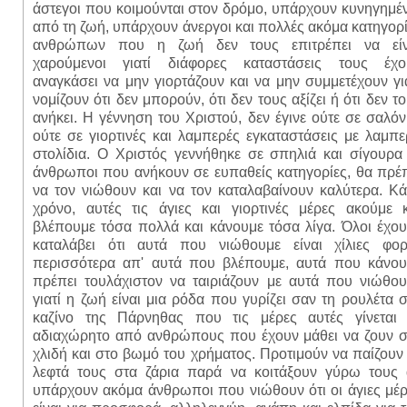
άστεγοι που κοιμούνται στον δρόμο, υπάρχουν κυνηγημέ
από τη ζωή, υπάρχουν άνεργοι και πολλές ακόμα κατηγορ
ανθρώπων που η ζωή δεν τους επιτρέπει να είν
χαρούμενοι γιατί διάφορες καταστάσεις τους έχο
αναγκάσει να μην γιορτάζουν και να μην συμμετέχουν γι
νομίζουν ότι δεν μπορούν, ότι δεν τους αξίζει ή ότι δεν τ
ανήκει. Η γέννηση του Χριστού, δεν έγινε ούτε σε σαλόν
ούτε σε γιορτινές και λαμπερές εγκαταστάσεις με λαμπ
στολίδια. Ο Χριστός γεννήθηκε σε σπηλιά και σίγουρα
άνθρωποι που ανήκουν σε ευπαθείς κατηγορίες, θα πρέ
να τον νιώθουν και να τον καταλαβαίνουν καλύτερα. Κ
χρόνο, αυτές τις άγιες και γιορτινές μέρες ακούμε κ
βλέπουμε τόσα πολλά και κάνουμε τόσα λίγα. Όλοι έχο
καταλάβει ότι αυτά που νιώθουμε είναι χίλιες φορ
περισσότερα απ' αυτά που βλέπουμε, αυτά που κάνου
πρέπει τουλάχιστον να ταιριάζουν με αυτά που νιώθου
γιατί η ζωή είναι μια ρόδα που γυρίζει σαν τη ρουλέτα 
καζίνο της Πάρνηθας που τις μέρες αυτές γίνεται 
αδιαχώρητο από ανθρώπους που έχουν μάθει να ζουν σ
χλιδή και στο βωμό του χρήματος. Προτιμούν να παίζουν
λεφτά τους στα ζάρια παρά να κοιτάξουν γύρω τους 
υπάρχουν ακόμα άνθρωποι που νιώθουν ότι οι άγιες μέ