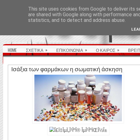
ΑΡΧΙΚΉ ΣΕΛΊΔΑ
This site uses cookies from Google to deliver its s
are shared with Google along with performance and 
statistics, and to detect and address abuse.
LEA
»
»
»
HOME
ΣΧΕΤΙΚΑ
ΕΠΙΚΟΙΝΩΝΙΑ
Ο ΚΑΙΡΟΣ
ΒΡΕΙ
Ισάξια των φαρμάκων η σωματική άσκηση