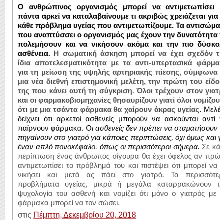
Ο ανθρώπινος οργανισμός μπορεί να αντιμετωπίσει 
πάντα αρκεί να καταλαβαίνουμε τι ακριβώς χρειάζεται για
κάθε πρόβλημα υγείας που αντιμετωπίζουμε. Τα αντισώμ
που αναπτύσσει ο οργανισμός μας έχουν την δυνατότητα
πολεμήσουν και να νικήσουν ακόμα και την πιο δύσκο
ασθένεια.
Η σωματική άσκηση μπορεί να έχει σχεδόν τ
ίδια αποτελεσματικότητα με τα αντι-υπερτασικά φάρμα
για τη μείωση της υψηλής αρτηριακής πίεσης, σύμφωνα
μια νέα διεθνή επιστημονική μελέτη, την πρώτη του είδ
της που κάνει αυτή τη σύγκριση. Όλοι τρέχουν στον για
και οι φαρμακοβιομηχανίες θησαυρίζουν γιατί όλοι νομίζο
ότι με μια τσάντα φάρμακα θα χαίρουν άκρας υγείας.
Μελέ
δείχνει ότι αρκετοί ασθενείς μπορούν να ασκούνται αντί
παίρνουν φάρμακα. Ο
ι ασθενείς δεν πρέπει να σταματήσουν
πηγαίνουν στο γιατρό για κάποιες περιπτώσεις, όχι όμως και 
έναν απλό πονοκέφαλο, όπως οι περισσότεροι σήμερα.
Σε κ
περίπτωση ένας άνθρωπος σίγουρα θα έχει όφελος αν πρ
αντιμετωπίσει το πρόβλημά του και πιστέψει ότι μπορεί να
νικήσει και μετά ας πάει στο γιατρό. Τα περισσότε
προβλήματα υγείας, μικρά ή μεγάλα καταρρακώνουν τ
ψυχολογία του ασθενή και νομίζει ότι μόνο ο γιατρός με
φάρμακα μπορεί να τον σώσει.
στις
Πέμπτη, Δεκεμβρίου 20, 2018