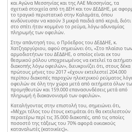
και Αγώνα Μεσσηνίας και της ΛΑΕ Μεσσηνίας, τα
σχετικά στοιχεία από τη ΔΕΗ και τον ΔΕΔΔΗΕ, με αφορ
το τραγικό περιστατικό στην Καλαμάτα, όπου
κινδύνευσαν να καούν 3 μικρά παιδιά από κεριά, διότι
στο σπίτι ήταν κομμένο το ρεύμα, λόγω αδυναμίας
πληρωμής των οφειλών.
Στην απάντησή του, ο Πρόεδρος του ΔΕΔΔΗΕ, κ.
Χατζηαργύριου, αφού σημειώνει ότι, «Στο πλαίσιο τω
αρμοδιοτήτων του ΔΕΔΔΗΕ, ο οποίος είναι εκ του
θεσμικού ρόλου υποχρεωμένος να εκτελεί τα αιτήματ
διακοπής λόγω οφειλών», διευκρινίζει ότι, στους δέκα
πρώτους μήνες του 2017 «έχουν εκτελεστεί 204.000
περίπου διακοπές παροχών ηλεκτρικού ρεύματος λόγ
οφειλών σε όλη την χώρα μετά από αιτήματα όλων τ
προμηθευτών και 159.000 επανασυνδέσεις μετά από
πληρωμή ή διακανονισμό των οφειλών».
Καταλήγοντας στην επιστολή του, σημειώνει ότι,
«Μέχρι τέλος του έτους εκτιμάται ότι θα εκτελεστούν
περαιτέρω περί τις 35.000 διακοπές, από τις οποίες
ποσοστό της τάξεως του 70% αφορά οικιακούς
καταναλωτές (κατοικίες)».