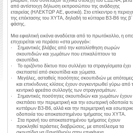
βλαβών, που συνέταξαν τεχνικά στελέχη του ΕΔΣΝΑ, μετά
από αντίστοιχη δήλωση εκπροσώπου της ανάδοχης
εταιρείας (ΗΛΕΚΤΩΡ ΑΕ, φυσικά). Στο επίκεντρο η περιοχ
της επέκτασης του ΧΥΤΑ, δηλαδή τα κύτταρα Β3-Β6 της β΄
φάσης.
Μια εφιαλτική εικόνα αναδύεται από το πρωτόκολλο, η οπ
επιχειρείται να περάσει «στα μουγγά»:
Σημαντικές βλάβες από την κατολίσθηση σωρών
·
σκουπιδιών και χωμάτων που επικαλύπτουν τα
σκουπίδια.
Το οριζόντιο δίκτυο που συλλέγει τα στραγγίσματα έχει
·
σκεπαστεί από σκουπίδια και χώματα.
Μεγάλες, ασταθείς ποσότητες σκουπιδιών με απότομε
·
και επικίνδυνες κλίσεις έχουν συγκεντρωθεί γύρω από 
κεντρικό φρεάτιο συλλογής των στραγγισμάτων.
Σημαντικές ποσότητες σκουπιδιών και χωμάτων έχουν
·
σκεπάσει την περιμετρική και την εσωτερική οδοποιία 
κυττάρων Β3-Β6, αλλά και την περιμετρική και εσωτερικ
οδοποιία του αποκατεστημένου τμήματος του ΧΥΤΑ.
Στα πρανή του αποκατεστημένου τμήματος έχουν
·
προκληθεί τεράστιες διαβρώσεις, με αποτέλεσμα τα
σκουπίδια να (ξανα)βγούν στην επιφάνεια.