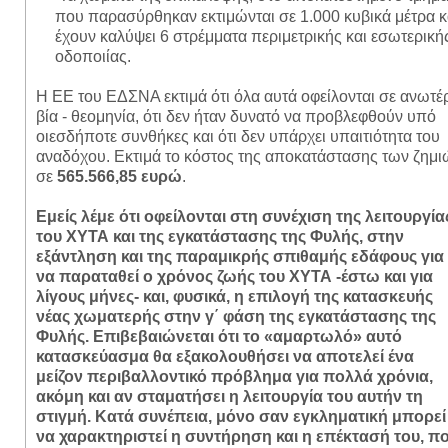
που παρασύρθηκαν εκτιμώνται σε 1.000 κυβικά μέτρα κ
έχουν καλύψει 6 στρέμματα περιμετρικής και εσωτερική
οδοποιίας.
Η ΕΕ του ΕΔΣΝΑ εκτιμά ότι όλα αυτά οφείλονται σε ανωτέ
βία - θεομηνία, ότι δεν ήταν δυνατό να προβλεφθούν υπό
οιεσδήποτε συνθήκες και ότι δεν υπάρχει υπαιτιότητα του
αναδόχου. Εκτιμά το κόστος της αποκατάστασης των ζημι
σε
565.566,85 ευρώ
.
Εμείς λέμε ότι οφείλονται στη συνέχιση της λειτουργία
του ΧΥΤΑ και της εγκατάστασης της Φυλής, στην
εξάντληση και της παραμικρής σπιθαμής εδάφους για
να παραταθεί ο χρόνος ζωής του ΧΥΤΑ -έστω και για
λίγους μήνες- και, φυσικά, η επιλογή της κατασκευής
νέας χωματερής στην γ΄ φάση της εγκατάστασης της
Φυλής. Επιβεβαιώνεται ότι το «αμαρτωλό» αυτό
κατασκεύασμα θα εξακολουθήσει να αποτελεί ένα
μείζον περιβαλλοντικό πρόβλημα για πολλά χρόνια,
ακόμη και αν σταματήσει η λειτουργία του αυτήν τη
στιγμή. Κατά συνέπεια, μόνο σαν εγκληματική μπορεί
να χαρακτηριστεί η συντήρηση και η επέκτασή του, π