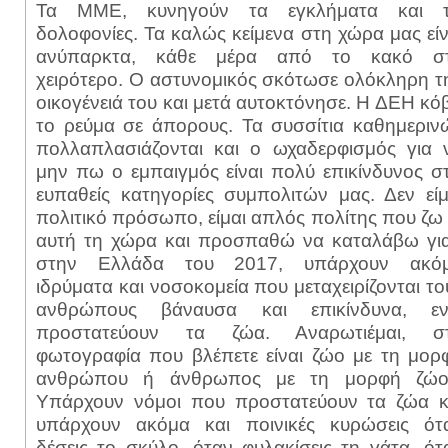
Τα ΜΜΕ, κυνηγούν τα εγκλήματα και τ
δολοφονίες. Τα καλώς κείμενα στη χώρα μας είν
ανύπαρκτα, κάθε μέρα από το κακό σ
χειρότερο. Ο αστυνομικός σκότωσε ολόκληρη τ
οικογένειά του και μετά αυτοκτόνησε. Η ΔΕΗ κόβ
το ρεύμα σε άπορους. Τα συσσίτια καθημεριν
πολλαπλασιάζονται και ο ωχαδερφισμός για 
μην πω ο εμπαιγμός είναι πολύ επικίνδυνος στ
ευπαθείς κατηγορίες συμπολιτών μας. Δεν είμ
πολιτικό πρόσωπο, είμαι απλός πολίτης που ζω 
αυτή τη χώρα και προσπαθώ να καταλάβω για
στην Ελλάδα του 2017, υπάρχουν ακό
ιδρύματα και νοσοκομεία που μεταχειρίζονται το
ανθρώπους βάναυσα και επικίνδυνα, ε
προστατεύουν τα ζώα. Αναρωτιέμαι, σ
φωτογραφία που βλέπετε είναι ζώο με τη μορ
ανθρώπου ή άνθρωπος με τη μορφή ζώο
Υπάρχουν νόμοι που προστατεύουν τα ζώα κ
υπάρχουν ακόμα και ποινικές κυρώσεις ότ
δέσεις το σκύλο, όταν φυλακίσεις τη γάτα, ότ