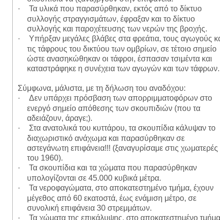
Τα υλικά που παρασύρθηκαν, εκτός από το δίκτυο
·
συλλογής στραγγισμάτων, έφραξαν και το δίκτυο
συλλογής και παροχέτευσης των νερών της βροχής.
Υπήρξαν μεγάλες βλάβες στα φρεάτια, τους αγωγούς κ
·
τις τάφρους του δικτύου των ομβρίων, σε τέτοιο σημείο
ώστε ανασηκώθηκαν οι τάφροι, έσπασαν τσιμέντα και
καταστράφηκε η συνέχεια των αγωγών και των τάφρων.
Σύμφωνα, μάλιστα, με τη δήλωση του αναδόχου:
Δεν υπάρχει πρόσβαση των απορριμματοφόρων στο
·
ενεργό σημείο απόθεσης των σκουπιδιών (που τα
αδειάζουν, άραγε;).
Στα ανατολικά του κυττάρου, τα σκουπίδια κάλυψαν το
·
διαχωριστικό ανάχωμα και παρασύρθηκαν σε
αστεγάνωτη επιφάνεια!!! (ξαναγυρίσαμε στις χωματερές
του 1960).
Τα σκουπίδια και τα χώματα που παρασύρθηκαν
·
υπολογίζονται σε 45.000 κυβικά μέτρα.
Τα νεροφαγώματα, στο αποκατεστημένο τμήμα, έχουν
·
μέγεθος από 60 εκατοστά, έως ενάμιση μέτρο, σε
συνολική επιφάνεια 30 στρεμμάτων.
Τα χώματα της επικάλυψης, στο αποκατεστημένο τμήμα
·