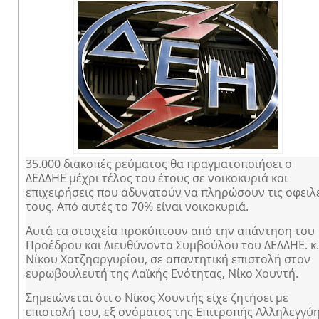
35.000 διακοπές ρεύματος θα πραγματοποιήσει ο
ΔΕΔΔΗΕ μέχρι τέλος του έτους σε νοικοκυριά και
επιχειρήσεις που αδυνατούν να πληρώσουν τις οφειλ
τους. Από αυτές το 70% είναι νοικοκυριά.
Αυτά τα στοιχεία προκύπτουν από την απάντηση του
Προέδρου και Διευθύνοντα Συμβούλου του ΔΕΔΔΗΕ. κ.
Νίκου Χατζηαργυρίου, σε απαντητική επιστολή στον
ευρωβουλευτή της Λαϊκής Ενότητας, Νίκο Χουντή.
Σημειώνεται ότι ο Νίκος Χουντής είχε ζητήσει με
επιστολή του, εξ ονόματος της Επιτροπής Αλληλεγγύ