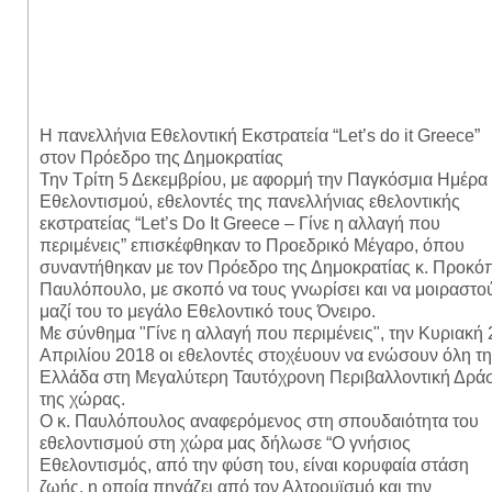
Η πανελλήνια Εθελοντική Εκστρατεία “Let’s do it Greece”
στον Πρόεδρο της Δημοκρατίας
Την Τρίτη 5 Δεκεμβρίου, με αφορμή την Παγκόσμια Ημέρα
Εθελοντισμού, εθελοντές της πανελλήνιας εθελοντικής
εκστρατείας “Let’s Do It Greece – Γίνε η αλλαγή που
περιμένεις” επισκέφθηκαν το Προεδρικό Μέγαρο, όπου
συναντήθηκαν με τον Πρόεδρο της Δημοκρατίας κ. Προκό
Παυλόπουλο, με σκοπό να τους γνωρίσει και να μοιραστο
μαζί του το μεγάλο Εθελοντικό τους Όνειρο.
Με σύνθημα "Γίνε η αλλαγή που περιμένεις", την Κυριακή 
Απριλίου 2018 οι εθελοντές στοχέυουν να ενώσουν όλη τ
Ελλάδα στη Μεγαλύτερη Ταυτόχρονη Περιβαλλοντική Δρά
της χώρας.
Ο κ. Παυλόπουλος αναφερόμενος στη σπουδαιότητα του
εθελοντισμού στη χώρα μας δήλωσε “Ο γνήσιος
Εθελοντισμός, από την φύση του, είναι κορυφαία στάση
ζωής, η οποία πηγάζει από τον Αλτρουϊσμό και την