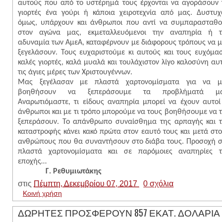
αυτούς που από το υστέρημά τους έρχονται να αγοράσουν 
γιορτές ένα γούρι ή κάποια χειροτεχνία από μας. Δυστυ
όμως, υπάρχουν και άνθρωποι που αντί να συμπαρασταθ
στον αγώνα μας, εκμεταλλευόμενοι την αναπηρία ή τ
αδυναμία των ΑμεΑ, καταφέρνουν με διάφορους τρόπους να 
ξεγελάσουν. Τους ευχαριστούμε κι αυτούς και τους ευχόμα
καλές γιορτές, καλά μυαλά και τουλάχιστον λίγο καλοσύνη αυ
τις άγιες μέρες των Χριστουγέννων.
Μας ξεγέλασαν με πλαστά χαρτονομίσματα για να μ
βοηθήσουν να ξεπεράσουμε τα προβλήματά μα
Αναρωτιόμαστε, τι είδους αναπηρία μπορεί να έχουν αυτοί
άνθρωποι και με τι τρόπο μπορούμε να τους βοηθήσουμε να 
ξεπεράσουν. Το απάνθρωπο συναίσθημα της αρπαγής και 
καταστροφής κάνει κακό πρώτα στον εαυτό τους και μετά στ
ανθρώπους που θα συναντήσουν στο διάβα τους. Προσοχή 
πλαστά χαρτονομίσματα και σε παρόμοιες αναπηρίες τ
εποχής
Γ. Ρεθυμιωτάκης
στις
Πέμπτη, Δεκεμβρίου 07, 2017
0 σχόλια
Κοινή χρήση
ΔΩΡΗΤΕΣ ΠΡΟΣΦΕΡΟΥΝ 857 ΕΚΑΤ. ΔΟΛΑΡΙΑ