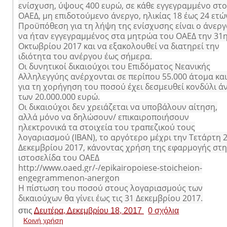
ενίσχυση, ύψους 400 ευρώ, σε κάθε εγγεγραμμένο στ
ΟΑΕΔ, μη επιδοτούμενο άνεργο, ηλικίας 18 έως 24 ετώ
Προϋπόθεση για τη λήψη της ενίσχυσης είναι ο άνεργ
να ήταν εγγεγραμμένος στα μητρώα του ΟΑΕΔ την 31
Οκτωβρίου 2017 και να εξακολουθεί να διατηρεί την
ιδιότητα του ανέργου έως σήμερα.
Οι δυνητικοί δικαιούχοι του Επιδόματος Νεανικής
Αλληλεγγύης ανέρχονται σε περίπου 55.000 άτομα και
για τη χορήγηση του ποσού έχει δεσμευθεί κονδύλι ά
των 20.000.000 ευρώ.
Οι δικαιούχοι δεν χρειάζεται να υποβάλουν αίτηση,
αλλά μόνο να δηλώσουν/ επικαιροποιήσουν
ηλεκτρονικά τα στοιχεία του τραπεζικού τους
λογαριασμού (ΙΒΑΝ), το αργότερο μέχρι την Τετάρτη 
Δεκεμβρίου 2017, κάνοντας χρήση της εφαρμογής στ
ιστοσελίδα του ΟΑΕΔ
http://www.oaed.gr/-/epikairopoiese-stoicheion-
engegrammenon-anergon
Η πίστωση του ποσού στους λογαριασμούς των
δικαιούχων θα γίνει έως τις 31 Δεκεμβρίου 2017.
στις
Δευτέρα, Δεκεμβρίου 18, 2017
0 σχόλια
Κοινή χρήση