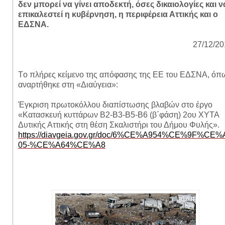
δεν μπορεί να γίνει αποδεκτή, όσες δικαιολογίες και ν
επικαλεστεί η κυβέρνηση, η περιφέρεια Αττικής και ο
ΕΔΣΝΑ.
27/12/20
T
ο πλήρες κείμενο της απόφασης της ΕΕ του ΕΔΣΝΑ, όπ
αναρτήθηκε στη «Διαύγεια»:
Έγκριση πρωτοκόλλου διαπίστωσης βλαβών στο έργο
«Κατασκευή κυττάρων Β2-Β3-Β5-Β6 (β΄φάση) 2ου ΧΥΤΑ
Δυτικής Αττικής στη θέση Σκαλιστήρι του Δήμου Φυλής».
https://diavgeia.gov.gr/doc/6%CE%A954%CE%9F%CE%
05-%CE%A64%CE%A8