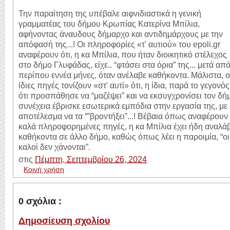
Την παραίτηση της υπέβαλε αιφνιδιαστικά η γενική
γραμματέας του δήμου Κρωπίας Κατερίνα Μπίλια,
αφήνοντας άναυδους δήμαρχο και αντιδημάρχους με την
απόφασή της...! Οι πληροφορίες «τ' αυτιού» του epoli.gr
αναφέρουν ότι, η κα Μπίλια, που ήταν διοικητικό στέλεχος
στο δήμο Γλυφάδας, είχε.. “φτάσει στα όρια” της... μετά απ
περίπου εννέα μήνες, όταν ανέλαβε καθήκοντα. Μάλιστα, ο
ίδιες πηγές τονίζουν «στ' αυτί» ότι, η ίδια, παρά το γεγονός
ότι προσπάθησε να “μαζέψει” και να εκσυγχρονίσει τον δή
συνέχεια έβρισκε εσωτερικά εμπόδια στην εργασία της, με
αποτέλεσμα να τα “”βροντήξει”...! Βέβαια όπως αναφέρουν
καλά πληροφορημένες πηγές, η κα Μπίλια έχει ήδη αναλάβ
καθήκοντα σε άλλο δήμο, καθώς όπως λέει η παροιμία, “οι
καλοί δεν χάνονται”.
στις
Πέμπτη, Σεπτεμβρίου 26, 2024
Κοινή χρήση
0 σχόλια :
Δημοσίευση σχολίου