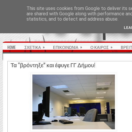
ΑΡΧΙΚΉ ΣΕΛΊΔΑ
This site uses cookies from Google to deliver its s
are shared with Google along with performance and 
statistics, and to detect and address abuse.
LEA
»
»
»
HOME
ΣΧΕΤΙΚΑ
ΕΠΙΚΟΙΝΩΝΙΑ
Ο ΚΑΙΡΟΣ
ΒΡΕΙ
Τα “βρόντηξε” και έφυγε ΓΓ Δήμου!