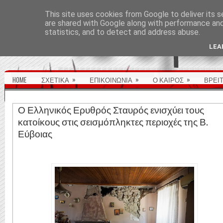
ΑΡΧΙΚΉ ΣΕΛΊΔΑ
This site uses cookies from Google to deliver its s
are shared with Google along with performance and 
statistics, and to detect and address abuse.
LEA
»
»
»
HOME
ΣΧΕΤΙΚΑ
ΕΠΙΚΟΙΝΩΝΙΑ
Ο ΚΑΙΡΟΣ
ΒΡΕΙ
Ο Ελληνικός Ερυθρός Σταυρός ενισχύει τους
κατοίκους στις σεισμόπληκτες περιοχές της Β.
Εύβοιας