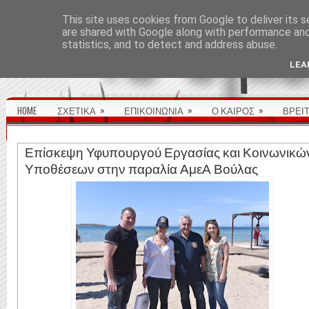
ΑΡΧΙΚΉ ΣΕΛΊΔΑ
This site uses cookies from Google to deliver its s
are shared with Google along with performance and 
statistics, and to detect and address abuse.
LEA
»
»
»
HOME
ΣΧΕΤΙΚΑ
ΕΠΙΚΟΙΝΩΝΙΑ
Ο ΚΑΙΡΟΣ
ΒΡΕΙ
Επίσκεψη Υφυπουργού Εργασίας και Κοινωνικώ
Υποθέσεων στην παραλία ΑμεΑ Βούλας