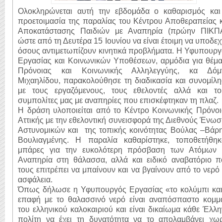
Ολοκληρώνεται αυτή την εβδομάδα ο καθαρισμός και
προετοιμασία της παραλίας του Κέντρου Αποθεραπείας 
Αποκατάστασης Παιδιών με Αναπηρία (πρώην ΠΙΚΠΑ
ώστε από τη Δευτέρα 15 Ιουνίου να είναι έτοιμη να υποδεχ
όσους αντιμετωπίζουν κινητικά προβλήματα. Η Υφυπουρ
Εργασίας και Κοινωνικών Υποθέσεων, αρμόδια για θέμα
Πρόνοιας και Κοινωνικής Αλληλεγγύης, κα Δόμ
Μιχαηλίδου, παρακολούθησε τη διαδικασία και συνομίλ
με τους εργαζόμενους, τους εθελοντές αλλά και το
συμπολίτες μας με αναπηρίες που επισκέφτηκαν τη πλαζ.
Η δράση υλοποιείται από το Κέντρο Κοινωνικής Πρόνοι
Αττικής με την εθελοντική συνεισφορά της Διεθνούς Ένω
Αστυνομικών και της τοπικής κοινότητας Βούλας –Βάρη
Βουλιαγμένης. Η παραλία καθαρίστηκε, τοποθετήθηκ
μπάρες για την ευκολότερη πρόσβαση των Ατόμων 
Αναπηρία στη θάλασσα, αλλά και ειδικό αναβατόριο π
τους επιτρέπει να μπαίνουν και να βγαίνουν από το νερό
ασφάλεια.
Όπως δήλωσε η Υφυπουργός Εργασίας «το κολύμπι και
επαφή με το θαλασσινό νερό είναι αναπόσπαστο κομμά
του ελληνικού καλοκαιριού και είναι δικαίωμα κάθε Έλλ
πολίτη να έχει τη δυνατότητα να το απολαμβάνει χωρ