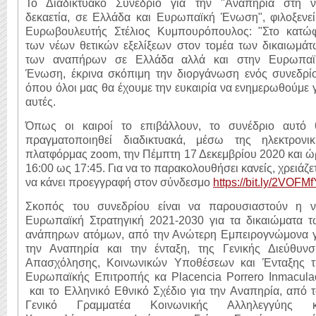
Το Διαδικτυακό Συνέδριο για την "Αναπηρία στη ν
δεκαετία, σε Ελλάδα και Ευρωπαϊκή Ένωση", φιλοξενεί
Ευρωβουλευτής Στέλιος Κυμπουρόπουλος: "Στο κατώφ
των νέων θετικών εξελίξεων στον τομέα των δικαιωμάτ
των αναπήρων σε Ελλάδα αλλά και στην Ευρωπαϊ
Ένωση, έκρινα σκόπιμη την διοργάνωση ενός συνεδρίο
όπου όλοι μας θα έχουμε την ευκαιρία να ενημερωθούμε 
αυτές.
Όπως οι καιροί το επιβάλλουν, το συνέδριο αυτό 
πραγματοποιηθεί διαδικτυακά, μέσω της ηλεκτρονικ
πλατφόρμας zoom, την Πέμπτη 17 Δεκεμβρίου 2020 και 
16:00 ως 17:45. Για να το παρακολουθήσει κανείς, χρειάζε
να κάνει προεγγραφή στον σύνδεσμο
https://bit.ly/2VOFMf
Σκοπός του συνεδρίου είναι να παρουσιαστούν η ν
Ευρωπαϊκή Στρατηγική 2021-2030 για τα δικαιώματα τ
ανάπηρων ατόμων, από την Ανώτερη Εμπειρογνώμονα γ
την Αναπηρία και την ένταξη, της Γενικής Διεύθυνσ
Απασχόλησης, Κοινωνικών Υποθέσεων και Ένταξης τ
Ευρωπαϊκής Επιτροπής κα Placencia Porrero Inmacula
και το Ελληνικό Εθνικό Σχέδιο για την Αναπηρία, από 
Γενικό Γραμματέα Κοινωνικής Αλληλεγγύης κ