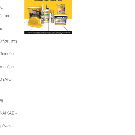
Α.
ές του
θα
λλήσει στη
Ποιοι θα
ην ημέρα
ΟΥΛΙΟ
..
ση
ΝΑΙΚΑΣ -
ωμένων