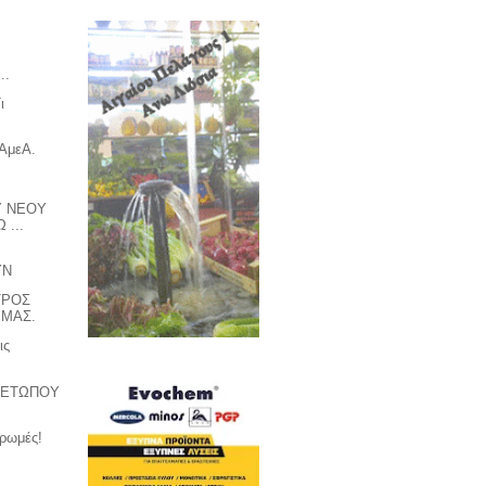
&
..
ι
 ΑμεΑ.
Υ ΝΕΟΥ
 ...
ΥΝ
ΤΡΟΣ
 ΜΑΣ.
ις
 ΜΕΤΩΠΟΥ
ηρωμές!