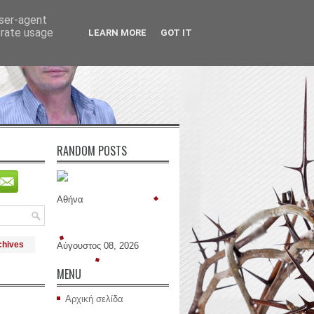
user-agent
erate usage
LEARN MORE
GOT IT
RANDOM POSTS
Αθήνα
chives
Αύγουστος 08, 2026
MENU
Αρχική σελίδα