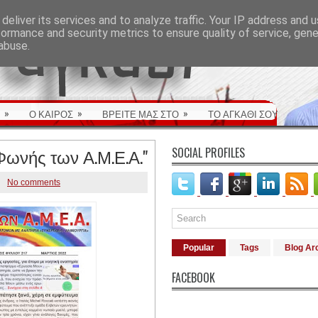
deliver its services and to analyze traffic. Your IP address and 
formance and security metrics to ensure quality of service, gen
abuse.
»
»
»
Ο ΚΑΙΡΟΣ
ΒΡΕΙΤΕ ΜΑΣ ΣΤΟ
ΤΟ ΑΓΚΑΘΙ ΣΟΥ
Φωνής των Α.Μ.Ε.Α."
SOCIAL PROFILES
No comments
Popular
Tags
Blog Ar
FACEBOOK