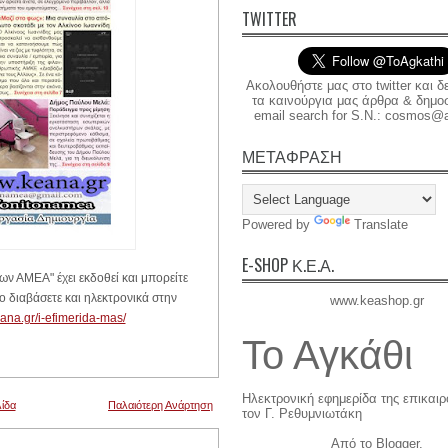
TWITTER
Ακολουθήστε μας στο twitter και δ
τα καινούργια μας άρθρα & δημοσι
email search for S.N.: cosmos@a
ΜΕΤΑΦΡΑΣΗ
Powered by
Translate
E-SHOP Κ.Ε.Α.
ων ΑΜΕΑ" έχει εκδοθεί και μπορείτε
ο διαβάσετε και ηλεκτρονικά στην
www.keashop.gr
ana.gr/i-efimerida-mas/
Το Αγκάθι
Ηλεκτρονική εφημερίδα της επικαι
ίδα
Παλαιότερη Ανάρτηση
τον Γ. Ρεθυμνιωτάκη
Από το
Blogger
.