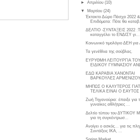
►
Απριλίου
(10)
▼
Μαρτίου
(24)
Έκτακτο Δώρο Πάσχα 2022 
Επιδόματα: Πότε θα καταβ.
ΔΕΛΤΙΟ -ΣΥΝΤΑΞΕΙΣ 2022 :Τ
καταγγέλει το ΕΝΔΙΣΥ γι...
Κοινωνικό τιμολόγιο ΔΕΗ για
Τα γενέθλια της σούβλας.
ΕΥΡΥΘΜΗ ΛΕΙΤΟΥΡΓΙΑ ΤΟ
ΕΙΔΙΚΟΥ ΓΥΜΝΑΣΙΟΥ ΑΝΩ
ΕΔΩ ΚΑΡΑΒΙΑ ΧΑΝΟΝΤΑΙ
ΒΑΡΚΟΥΛΕΣ ΑΡΜΕΝΙΖΟ
ΜΗΠΩΣ Ο ΚΑΛΥΤΕΡΟΣ ΓΙΑ
ΤΕΛΙΚΑ ΕΙΝΑΙ Ο ΕΑΥΤΟΣ
Ζωή Τηγανούρια: έπαιξε για τ
γυναίκες αθλήτριες ...
Δελτίο τύπου του ΔΥΤΙΚΟΥ
για τη συγκέντρωσ...
Ανοίγει ο ασκός… για τις πλ
Συντάξεις ΙΚΑ, ...
Spring Market