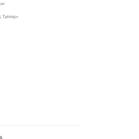
των
 Τρίτσης»
Α