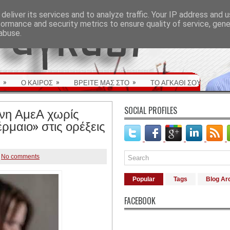
deliver its services and to analyze traffic. Your IP address and 
formance and security metrics to ensure quality of service, gen
abuse.
»
»
»
Ο ΚΑΙΡΟΣ
ΒΡΕΙΤΕ ΜΑΣ ΣΤΟ
ΤΟ ΑΓΚΑΘΙ ΣΟΥ
ονη ΑμεΑ χωρίς
SOCIAL PROFILES
«έρμαιο» στις ορέξεις
No comments
Popular
Tags
Blog Ar
FACEBOOK