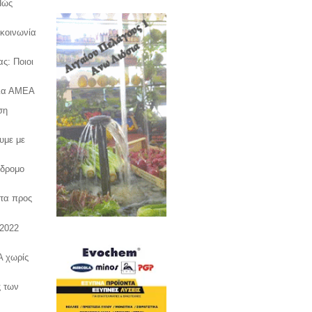
Πώς
 κοινωνία
ς: Ποιοι
για ΑΜΕΑ
ση
υμε με
νδρομο
τα προς
2022
Α χωρίς
ς των