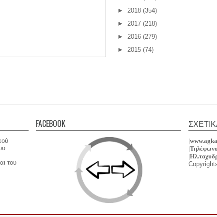
►
2018
(354)
►
2017
(218)
►
2016
(279)
►
2015
(74)
FACEBOOK
ΣΧΕΤΙΚ
κού
|www.agka
ου
|Τηλέφωνο
|
Hλ.ταχυδ
αι του
Copyright