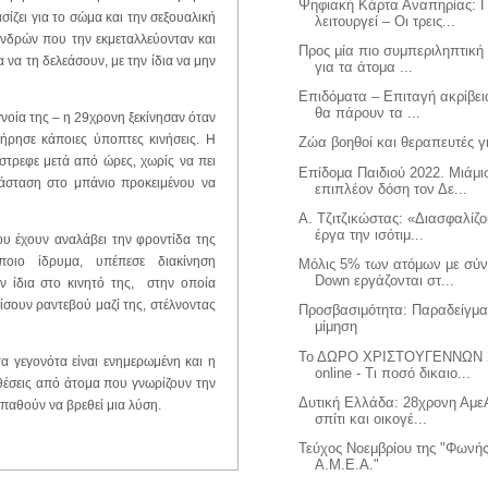
Ψηφιακή Κάρτα Αναπηρίας: 
σίζει για το σώμα και την σεξουαλική
λειτουργεί – Οι τρεις...
ανδρών που την εκμεταλλεύονταν και
Προς μία πιο συμπεριληπτική
να τη δελεάσουν, με την ίδια να μην
για τα άτομα ...
Επιδόματα – Επιταγή ακρίβεια
θα πάρουν τα ...
γνοία της – η 29χρονη ξεκίνησαν όταν
ήρησε κάποιες ύποπτες κινήσεις. Η
Ζώα βοηθοί και θεραπευτές 
έστρεφε μετά από ώρες, χωρίς να πει
Επίδομα Παιδιού 2022. Μιάμι
τάσταση στο μπάνιο προκειμένου να
επιπλέον δόση τον Δε...
Α. Τζιτζικώστας: «Διασφαλίζο
έργα την ισότιμ...
 έχουν αναλάβει την φροντίδα της
οιο ίδρυμα, υπέπεσε διακίνηση
Μόλις 5% των ατόμων με σύ
Down εργάζονται στ...
 ίδια στο κινητό της, στην οποία
σουν ραντεβού μαζί της, στέλνοντας
Προσβασιμότητα: Παραδείγμα
μίμηση
Το ΔΩΡΟ ΧΡΙΣΤΟΥΓΕΝΝΩΝ 
α γεγονότα είναι ενημερωμένη και η
online - Τι ποσό δικαιο...
θέσεις από άτομα που γνωρίζουν την
Δυτική Ελλάδα: 28χρονη Αμε
παθούν να βρεθεί μια λύση.
σπίτι και οικογέ...
Τεύχος Νοεμβρίου της "Φωνή
Α.Μ.Ε.Α."