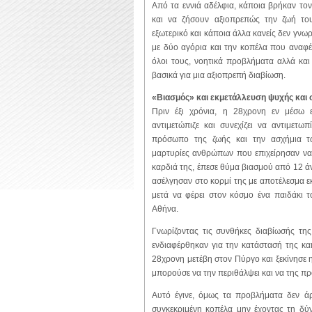
Από τα εννιά αδέλφια, κάποια βρήκαν το
και να ζήσουν αξιοπρεπώς την ζωή του
εξωτερικό και κάποια άλλα κανείς δεν γνωρ
με δύο αγόρια και την κοπέλα που αναφέ
όλοι τους, νοητικά προβλήματα αλλά και
βασικά για μια αξιοπρεπή διαβίωση.
«Βιασμός» και εκμετάλλευση ψυχής και
Πριν έξι χρόνια, η 28χρονη εν μέσ
αντιμετώπιζε και συνεχίζει να αντιμετω
πρόσωπο της ζωής και την ασχήμια 
μαρτυρίες ανθρώπων που επιχείρησαν να 
καρδιά της, έπεσε θύμα βιασμού από 12 ά
ασέλγησαν στο κορμί της με αποτέλεσμα εκε
μετά να φέρει στον κόσμο ένα παιδάκι τ
Αθήνα.
Γνωρίζοντας τις συνθήκες διαβίωσής της
ενδιαφέρθηκαν για την κατάστασή της κα
28χρονη μετέβη στον Πύργο και ξεκίνησε 
μπορούσε να την περιθάλψει και να της προ
Αυτό έγινε, όμως τα προβλήματα δεν ά
συγκεκριμένη κοπέλα μην έχοντας τη δύ