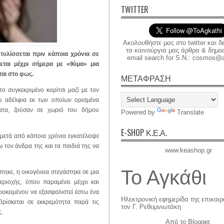
TWITTER
Ακολουθήστε μας στο twitter και δ
τα καινούργια μας άρθρα & δημοσι
κτυλίσσεται πριν κάποια χρόνια σε
email search for S.N.: cosmos@a
εται μέχρι σήμερα με «θύμα» μια
ται στο φως.
ΜΕΤΑΦΡΑΣΗ
το συγκεκριμένο κορίτσι μαζί με τον
ώ αδέλφια εκ των οποίων ορισμένα
ματα, ζούσαν σε χωριό του δήμου
Powered by
Translate
E-SHOP Κ.Ε.Α.
μετά από κάποια χρόνια εγκατέλειψε
ω τον άνδρα της και τα παιδιά της να
www.keashop.gr
Το Αγκάθι
στηκε, η οικογένεια στεγάστηκε σε μια
ριοχής, όπου παραμένει μέχρι και
ροκειμένου να εξασφαλιστεί έστω ένα
Ηλεκτρονική εφημερίδα της επικαι
ρίσκεται σε εκκρεμότητα παρά τις
τον Γ. Ρεθυμνιωτάκη
ς.
Από το
Blogger
.