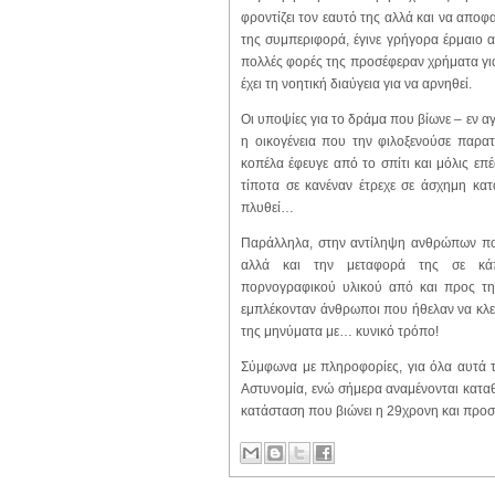
φροντίζει τον εαυτό της αλλά και να αποφα
της συμπεριφορά, έγινε γρήγορα έρμαιο 
πολλές φορές της προσέφεραν χρήματα για 
έχει τη νοητική διαύγεια για να αρνηθεί.
Οι υποψίες για το δράμα που βίωνε – εν α
η οικογένεια που την φιλοξενούσε παρατ
κοπέλα έφευγε από το σπίτι και μόλις επ
τίποτα σε κανέναν έτρεχε σε άσχημη κα
πλυθεί…
Παράλληλα, στην αντίληψη ανθρώπων που
αλλά και την μεταφορά της σε κάπ
πορνογραφικού υλικού από και προς την
εμπλέκονταν άνθρωποι που ήθελαν να κλεί
της μηνύματα με… κυνικό τρόπο!
Σύμφωνα με πληροφορίες, για όλα αυτά τ
Αστυνομία, ενώ σήμερα αναμένονται κατα
κατάσταση που βιώνει η 29χρονη και προσ