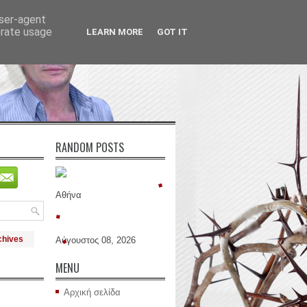
user-agent
erate usage
LEARN MORE
GOT IT
RANDOM POSTS
Αθήνα
chives
Αύγουστος 08, 2026
MENU
Αρχική σελίδα