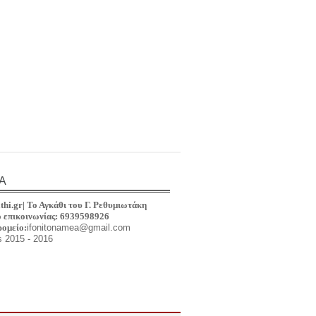
Α
thi.gr|
Το Αγκάθι του Γ
.
Ρεθυμιωτά
κη
 επικοινωνίας: 6939598926
ρομείο:
ifonitonamea@gmail.com
s 2015 - 2016