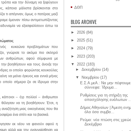
ν τρόπο και την δύναμη να ξεφύγουν
ΔΘΠ
ς, κάποια μάλιστα βρίσκονται στο
ίζει τι απέγιναν, όμως ο πατέρας μαζί
ραμε έμειναν πίσω αντιμετωπίζοντας
BLOG ARCHIVE
 αδυναμία να εξασφαλίσουν έστω τα
►
2026
(84)
►
2025
(51)
 σώματος
ω ενός κυκεώνα προβλημάτων που
►
2024
(79)
πίζει, γνώρισε το ακόμα πιο σκληρό
►
2023
(203)
των ανθρώπων, αφού σύμφωνα με
▼
2022
(183)
την βοηθήσουν και τους άνοιξε την
►
Δεκεμβρίου
(14)
νδρες οι οποίοι φορώντας κουκούλες
ίνη να μείνει έγκυος και εννιά μήνες
▼
Νοεμβρίου
(17)
ο οποίο σήμερα ζει σε ίδρυμα στην
Ε.Σ.Α.μεΑ.: Να μην πέφτουμε
σύννεφα: Ίδρυμα...
Ρυθμίσεις για τη στήριξη της
, κάποιοι – όχι πολλοί – άνθρωποι
απασχόλησης ευάλωτων ..
ι θέλησαν να τη βοηθήσουν. Έτσι, η
Δήμος Αθηναίων | Άμεση ενη
η αναζήτηση μιας οικογένειας που θα
όλα όσα συμβα...
σφέρει ένα σπίτι και τα βασικά.
Ρεύμα: νέα πτώση στις χρεώσ
ργησαν εκ νέου να φανούν αφού η
Δεκέμβριο
ναμη αλλά και την ενσυναίσθηση να