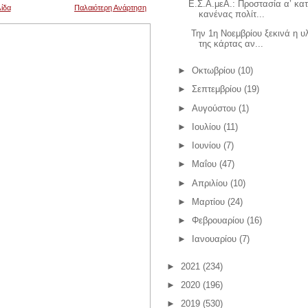
Ε.Σ.Α.μεΑ.: Προστασία α’ κατ
ίδα
Παλαιότερη Ανάρτηση
κανένας πολίτ...
Την 1η Νοεμβρίου ξεκινά η 
της κάρτας αν...
►
Οκτωβρίου
(10)
►
Σεπτεμβρίου
(19)
►
Αυγούστου
(1)
►
Ιουλίου
(11)
►
Ιουνίου
(7)
►
Μαΐου
(47)
►
Απριλίου
(10)
►
Μαρτίου
(24)
►
Φεβρουαρίου
(16)
►
Ιανουαρίου
(7)
►
2021
(234)
►
2020
(196)
►
2019
(530)