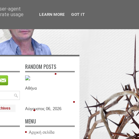
user-agent
erate usage
LEARN MORE
GOT IT
RANDOM POSTS
Αθήνα
chives
Αύγουστος 06, 2026
MENU
Αρχική σελίδα