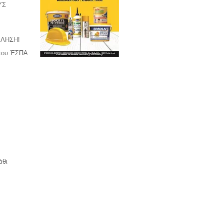
ΥΣ
ΚΛΗΣΗ!
 του ΈΣΠΑ
άθι