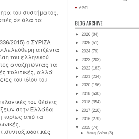
ΔΘΠ
ητα του συστήματος,
οπές σε όλα τα
BLOG ARCHIVE
►
2026
(84)
4336/2015) ο ΣΥΡΙΖΑ
►
2025
(51)
οφιλελεύθερη ατζέντα
►
2024
(79)
ίση του ελληνικού
►
2023
(203)
ατος αναζητώντας τα
►
2022
(183)
κές πολιτικές, αλλά
►
2021
(234)
ιες του ιδίου του
►
2020
(196)
►
2019
(530)
εκλογικές του θέσεις
►
2018
(354)
τάξεων στην Ελλάδα
►
2017
(218)
 κυρίως από τα
►
2016
(279)
νωνικές,
▼
2015
(74)
τισυνταξιοδοτικές
►
Δεκεμβρίου
(8)