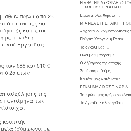
Η ΑΝΑΠΗΡΙΑ (ΧΩΡΑΕΙ) ΣΤΟ
ΧΩΡΟΥΣ ΕΡΓΑΣΙΑΣ!
 μισθών πάνω από 25
Είμαστε όλοι θύματα....
 από τις οποίες να
ΜΙΑ ΝΕΑ ΕΥΡΩΠΑΪΚΗ ΠΡΟ
ισφορές κατ’ έτος
Αρχίζουν οι χρηματοδοτήσεις
 με την ίδια
Ποίηση: Υπόγεια η Ρετιρέ
ουργού Εργασίας
Το αγκάθι μας....
Όλοι μαζί μπορούμε....
Ο Λήθαργος της εποχής
ς των 586 και 510 €
από 25 ετών
Σε τί κόσμο ζούμε;
Κοιτάτε μας γειτόνισσες...
ΕΓΚΛΗΜΑ ΔΙΧΩΣ ΤΙΜΩΡΙΑ
 απασχόλησης της
Το πρώτο μας άρθρο στο Αγκ
τα πεντάμηνα των
Το Αγκάθι: Καλωσήρθατε
ντίστοιχα.
ς κρατικής
αμεία (σύμφωνα με