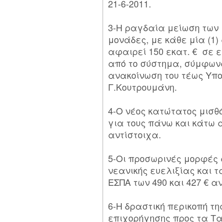
21-6-2011.
3-Η ραγδαία μείωση των
μονάδες, με κάθε μία (1)
αφαιρεί 150 εκατ. € σε ε
από το σύστημα, σύμφωνα
ανακοίνωση του τέως Υπ
Γ.Κουτρουμάνη.
4-Ο νέος κατώτατος μισθό
για τους πάνω και κάτω 
αντίστοιχα.
5-Οι προσωρινές μορφές
νεανικής ευελιξίας και 
ΕΣΠΑ των 490 και 427 € α
6-Η δραστική περικοπή τη
επιχορήγησης προς τα Τ