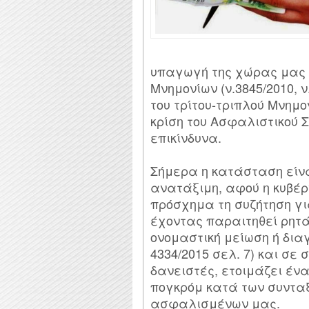
υπαγωγή της χώρας μας 
Μνημονίων (ν.3845/2010, ν
του τρίτου-τριπλού Μνημονί
κρίση του Ασφαλιστικού 
επικίνδυνα.
Σήμερα η κατάσταση είν
ανατάξιμη, αφού η κυβέρ
πρόσχημα τη συζήτηση γι
έχοντας παραιτηθεί ρητά
ονομαστική μείωση ή διαγ
4334/2015 σελ. 7) και σε 
δανειστές, ετοιμάζει έ
πογκρόμ κατά των συνταξ
ασφαλισμένων μας.