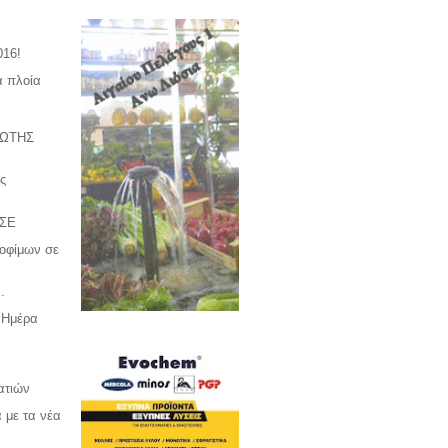
016!
ά πλοία
ΡΩΤΗΣ
ης
ΣΕ
ροφίμων σε
.
 Ημέρα
ατιών
 με τα νέα