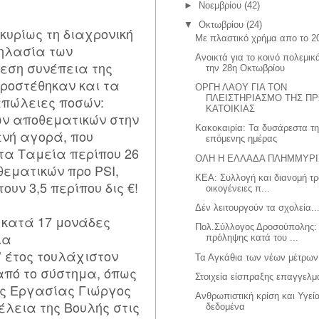
►
Νοεμβρίου
(42)
▼
Οκτωβρίου
(24)
 κυρίως τη διαχρονική
Με πλαστικό χρήμα απο το 2
εηλασία των
Ανοικτά για το κοινό πολεμικ
εση συνέπεια της
την 28η Οκτωβρίου
προστέθηκαν και τα
ΟΡΓΗ ΛΑΟΥ ΓΙΑ ΤΟΝ
 απώλειες ποσών:
ΠΛΕΙΣΤΗΡΙΑΣΜΟ ΤΗΣ Π
ΚΑΤΟΙΚΙΑΣ
των αποθεματικών στην
Κακοκαιρία: Τα δυσάρεστα τ
ενή αγορά, που
επόμενης ημέρας
τα Ταμεία περίπου 26
ΟΛΗ Η ΕΛΛΑΔΑ ΠΛΗΜΜΥΡΙ
οθεματικών προ PSI,
ΚΕΑ: Συλλογή και διανομή τ
υν 3,5 περίπου δις €!
οικογένειες π...
Δέν λειτουργούν τα σχολεία...
 κατά 17 μονάδες
Πολ.Σύλλογος Δροσούπολης:
ία
πρόληψης κατά του ...
’ έτος τουλάχιστον
Τα Αγκάθια των νέων μέτρων
 από το σύστημα, όπως
Στοιχεία είσπραξης επαγγελμ
ς Εργασίας Γιώργος
Ανθρωπιστική κρίση και Υγεία
λεια της Βουλής στις
δεδομένα