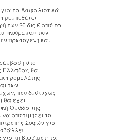
 για τα Ασφαλιστικά
ς προϋποθέτει
ή των 26 δις € από τα
το «κούρεμα» των
την πρωτογενή και
ρέμβαση στο
ς Ελλάδας θα
εκ προμελέτης
αι των
ύχων, που δυστυχώς
) θα έχει
ική Ομάδα της
να αποτιμήσει το
πιτροπής Σοφών για
ποβάλλει
 για τη βιωσιμότητα