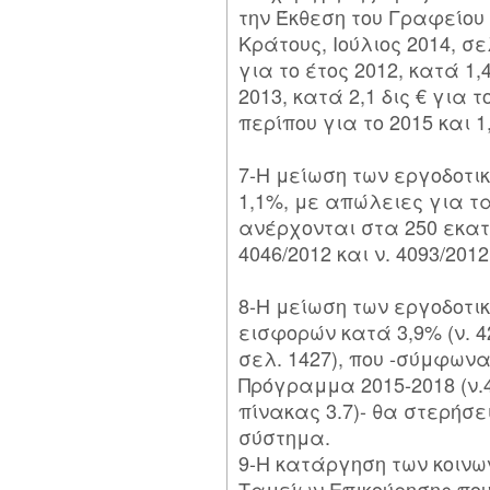
την Έκθεση του Γραφείου
Κράτους, Ιούλιος 2014, σελ
για το έτος 2012, κατά 1,
2013, κατά 2,1 δις € για τ
περίπου για το 2015 και 1,
7-Η μείωση των εργοδοτι
1,1%, με απώλειες για τ
ανέρχονται στα 250 εκατ.
4046/2012 και ν. 4093/2012
8-Η μείωση των εργοδοτι
εισφορών κατά 3,9% (ν. 42
σελ. 1427), που -σύμφων
Πρόγραμμα 2015-2018 (ν.4
πίνακας 3.7)- θα στερήσει
σύστημα.
9-Η κατάργηση των κοινω
Ταμείων Επικούρησης που