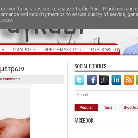
deliver its services and to analyze traffic. Your IP address and 
formance and security metrics to ensure quality of service, gen
abuse.
»
»
»
Ο ΚΑΙΡΟΣ
ΒΡΕΙΤΕ ΜΑΣ ΣΤΟ
ΤΟ ΑΓΚΑΘΙ ΣΟΥ
 μέτρων
SOCIAL PROFILES
o comments
Popular
Tags
Blog Ar
FACEBOOK