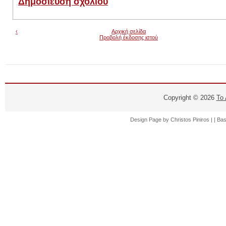
Δημοσίευση σχολίου
‹
Αρχική σελίδα
Προβολή έκδοσης ιστού
Copyright ©
2026
Το
Design Page by
Christos Piniros |
| Ba