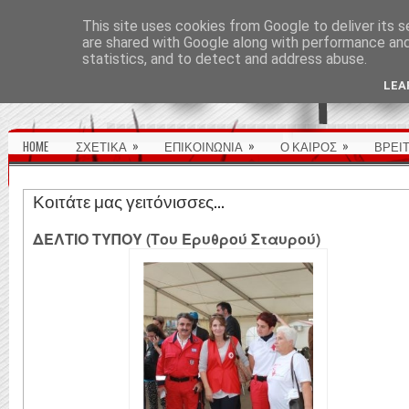
ΑΡΧΙΚΉ ΣΕΛΊΔΑ
This site uses cookies from Google to deliver its s
are shared with Google along with performance and 
statistics, and to detect and address abuse.
LEA
»
»
»
HOME
ΣΧΕΤΙΚΑ
ΕΠΙΚΟΙΝΩΝΙΑ
Ο ΚΑΙΡΟΣ
ΒΡΕΙ
Κοιτάτε μας γειτόνισσες...
ΔΕΛΤΙΟ ΤΥΠΟΥ (Του Ερυθρού Σταυρού)