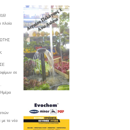
016!
ά πλοία
ΡΩΤΗΣ
ης
ΣΕ
ροφίμων σε
.
 Ημέρα
ατιών
 με τα νέα