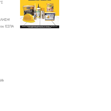
ΥΣ
ΚΛΗΣΗ!
 του ΈΣΠΑ
άθι