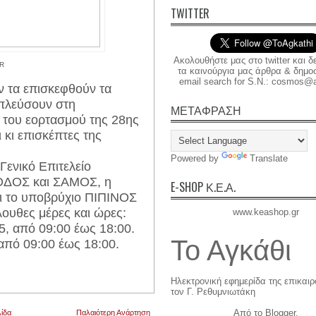
TWITTER
Ακολουθήστε μας στο twitter και δ
R
τα καινούργια μας άρθρα & δημοσι
email search for S.N.: cosmos@a
ν τα επισκεφθούν τα
απλεύσουν στη
ΜΕΤΑΦΡΑΣΗ
α του εορτασμού της 28ης
 κι επισκέπτες της
Powered by
Translate
ενικό Επιτελείο
ΡΟΔΟΣ και ΣΑΜΟΣ, η
E-SHOP Κ.Ε.Α.
 το υποβρύχιο ΠΙΠΙΝΟΣ
λουθες μέρες και ώρες:
www.keashop.gr
5, από 09:00 έως 18:00.
Το Αγκάθι
από 09:00 έως 18:00.
Ηλεκτρονική εφημερίδα της επικαι
τον Γ. Ρεθυμνιωτάκη
Από το
Blogger
.
ίδα
Παλαιότερη Ανάρτηση