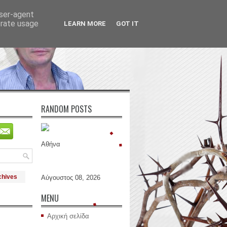
user-agent
erate usage
LEARN MORE
GOT IT
RANDOM POSTS
Αθήνα
chives
Αύγουστος 08, 2026
MENU
Αρχική σελίδα