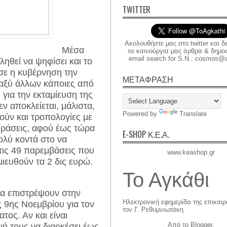
TWITTER
Ακολουθήστε μας στο twitter και δ
Μέσα
τα καινούργια μας άρθρα & δημοσι
email search for S.N.: cosmos@a
ηθεί να ψηφίσει και το
σε η κυβέρνηση την
ΜΕΤΑΦΡΑΣΗ
ταξύ άλλων κάποιες από
 για την εκταμίευση της
ν αποκλείεται, μάλιστα,
Powered by
Translate
θούν και τροπολογίες με
δράσεις, αφού έως τώρα
E-SHOP Κ.Ε.Α.
ολύ κοντά στο να
τις 49 παρεμβάσεις που
www.keashop.gr
μιευθούν τα 2 δις ευρώ.
Το Αγκάθι
 να επιστρέψουν στην
Ηλεκτρονική εφημερίδα της επικαι
 9ης Νοεμβρίου για τον
τον Γ. Ρεθυμνιωτάκη
ος. Αν και είναι
Από το
Blogger
.
ή τους να διαρκέσει έως