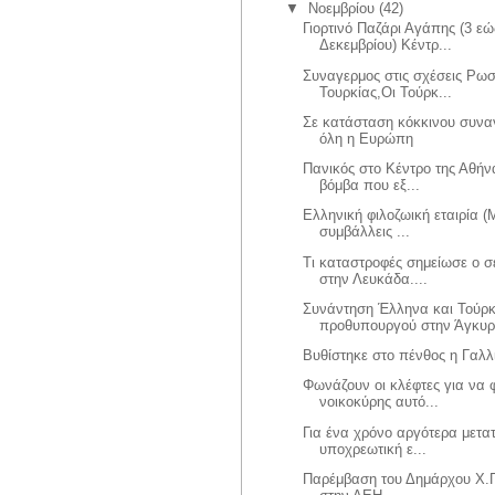
▼
Νοεμβρίου
(42)
Γιορτινό Παζάρι Αγάπης (3 εώ
Δεκεμβρίου) Κέντρ...
Συναγερμος στις σχέσεις Ρωσ
Τουρκίας,Οι Τούρκ...
Σε κατάσταση κόκκινου συνα
όλη η Ευρώπη
Πανικός στο Κέντρο της Αθήν
βόμβα που εξ...
Ελληνική φιλοζωική εταιρία (
συμβάλλεις ...
Τι καταστροφές σημείωσε ο σ
στην Λευκάδα....
Συνάντηση Έλληνα και Τούρ
προθυπουργού στην Άγκυ
Βυθίστηκε στο πένθος η Γαλλ
Φωνάζουν οι κλέφτες για να 
νοικοκύρης αυτό...
Για ένα χρόνο αργότερα μετατ
υποχρεωτική ε...
Παρέμβαση του Δημάρχου Χ