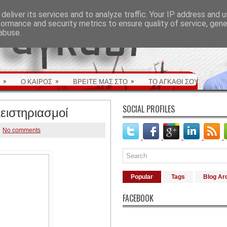
deliver its services and to analyze traffic. Your IP address and 
formance and security metrics to ensure quality of service, gen
abuse.
»
»
»
Ο ΚΑΙΡΟΣ
ΒΡΕΙΤΕ ΜΑΣ ΣΤΟ
ΤΟ ΑΓΚΑΘΙ ΣΟΥ
λειστηριασμοί
SOCIAL PROFILES
No comments
Popular
Tags
Blog Ar
FACEBOOK