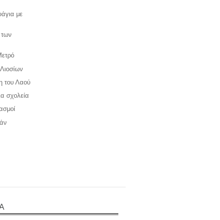
υάγια με
 των
Μετρό
 Λιοσίων
ση του Λαού
ια σχολεία
ιασμοί
γάν
Α