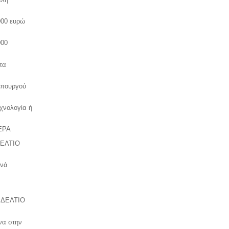
000 ευρώ
000
τα
υπουργού
εχνολογία ή
ΕΡΑ
ΔΕΛΤΙΟ
ινά
: ΔΕΛΤΙΟ
όνα στην