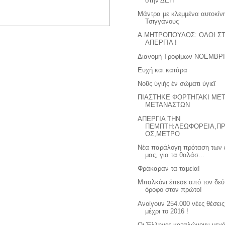
στην ΔΕΗ
Μάντρα με κλεμμένα αυτοκίν
Τσιγγάνους
A.ΜΗΤΡΟΠΟΥΛΟΣ: ΟΛΟΙ Σ
ΑΠΕΡΓΙΑ !
Διανομή Τροφίμων ΝΟΕΜΒΡΙ
Ευχή και κατάρα
Νοῦς ὑγιής ἐν σώματι ὑγιεῖ
ΠΙΑΣΤΗΚΕ ΦΟΡΤΗΓΑΚΙ ΜΕ
ΜΕΤΑΝΑΣΤΩΝ
ΑΠΕΡΓΙΑ ΤΗΝ
ΠΕΜΠΤΗ:ΛΕΩΦΟΡΕΙΑ,Π
ΟΣ,ΜΕΤΡΟ
Νέα παράλογη πρόταση των 
μας, για τα θαλάσ...
Φράκαραν τα ταμεία!
Μπαλκόνι έπεσε από τον δεύ
όροφο στον πρώτο!
Ανοίγουν 254.000 νέες θέσει
μέχρι το 2016 !
Οι Έλληνες καταλώνουν μεγ