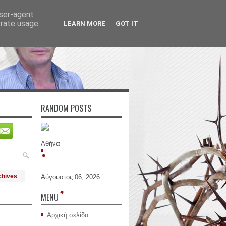
user-agent
erate usage
LEARN MORE
GOT IT
RANDOM POSTS
Αθήνα
chives
Αύγουστος 06, 2026
MENU
Αρχική σελίδα