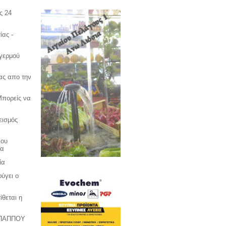
ς 24
ίας -
γερμού
ας απο την
Μπορείς να
εισμός
κου
ρα
ία
φύγει ο
ίθεται η
.ΠΑΠΠΟΥ