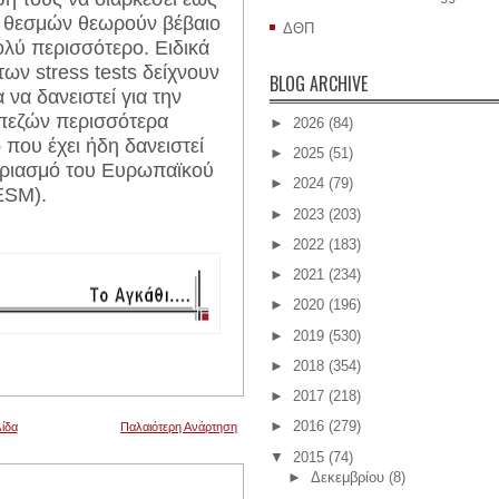
ων θεσμών θεωρούν βέβαιο
ΔΘΠ
ολύ περισσότερο. Ειδικά
ων stress tests δείχνουν
BLOG ARCHIVE
 να δανειστεί για την
πεζών περισσότερα
►
2026
(84)
 που έχει ήδη δανειστεί
►
2025
(51)
γαριασμό του Ευρωπαϊκού
►
2024
(79)
ESM).
►
2023
(203)
►
2022
(183)
►
2021
(234)
►
2020
(196)
►
2019
(530)
►
2018
(354)
►
2017
(218)
►
2016
(279)
ίδα
Παλαιότερη Ανάρτηση
▼
2015
(74)
►
Δεκεμβρίου
(8)