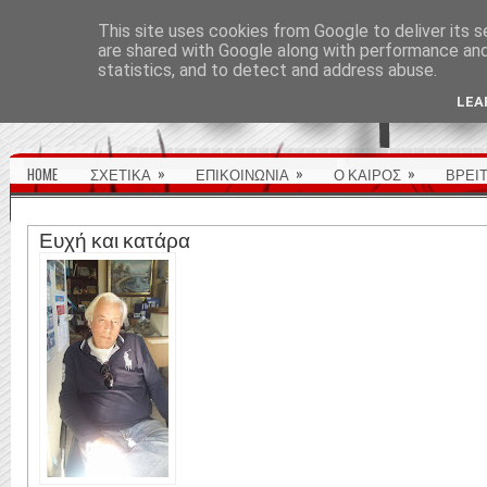
ΑΡΧΙΚΉ ΣΕΛΊΔΑ
This site uses cookies from Google to deliver its s
are shared with Google along with performance and 
statistics, and to detect and address abuse.
LEA
»
»
»
HOME
ΣΧΕΤΙΚΑ
ΕΠΙΚΟΙΝΩΝΙΑ
Ο ΚΑΙΡΟΣ
ΒΡΕΙ
Ευχή και κατάρα