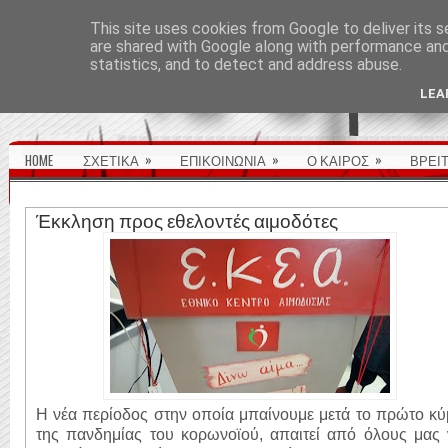
ΑΡΧΙΚΉ ΣΕΛΊΔΑ
This site uses cookies from Google to deliver its s
are shared with Google along with performance and 
statistics, and to detect and address abuse.
LEA
»
»
»
HOME
ΣΧΕΤΙΚΑ
ΕΠΙΚΟΙΝΩΝΙΑ
Ο ΚΑΙΡΟΣ
ΒΡΕΙ
Έκκληση προς εθελοντές αιμοδότες
Η νέα περίοδος στην οποία μπαίνουμε μετά το πρώτο κ
της πανδημίας του κορωνοϊού, απαιτεί από όλους μας 