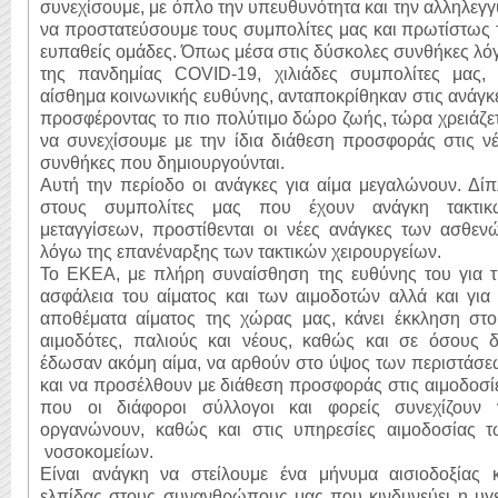
συνεχίσουμε, με όπλο την υπευθυνότητα και την αλληλεγ
να προστατεύσουμε τους συμπολίτες μας και πρωτίστως 
ευπαθείς ομάδες. Όπως μέσα στις δύσκολες συνθήκες λ
της πανδημίας COVID-19, χιλιάδες συμπολίτες μας, 
αίσθημα κοινωνικής ευθύνης, ανταποκρίθηκαν στις ανάγκ
προσφέροντας το πιο πολύτιμο δώρο ζωής, τώρα χρειάζε
να συνεχίσουμε με την ίδια διάθεση προσφοράς στις ν
συνθήκες που δημιουργούνται.
Αυτή την περίοδο οι ανάγκες για αίμα μεγαλώνουν. Δί
στους συμπολίτες μας που έχουν ανάγκη τακτικ
μεταγγίσεων, προστίθενται οι νέες ανάγκες των ασθεν
λόγω της επανέναρξης των τακτικών χειρουργείων.
Το ΕΚΕΑ, με πλήρη συναίσθηση της ευθύνης του για τ
ασφάλεια του αίματος και των αιμοδοτών αλλά και για
αποθέματα αίματος της χώρας μας, κάνει έκκληση στο
αιμοδότες, παλιούς και νέους, καθώς και σε όσους δ
έδωσαν ακόμη αίμα, να αρθούν στο ύψος των περιστάσε
και να προσέλθουν με διάθεση προσφοράς στις αιμοδοσί
που οι διάφοροι σύλλογοι και φορείς συνεχίζουν 
οργανώνουν, καθώς και στις υπηρεσίες αιμοδοσίας τ
νοσοκομείων.
Είναι ανάγκη να στείλουμε ένα μήνυμα αισιοδοξίας κ
ελπίδας στους συνανθρώπους μας που κινδυνεύει η υγε