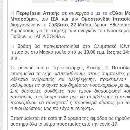
Η
Περιφέρεια Αττικής
σε συνεργασία με το «
Όλοι Μα
Μπορούμε
», τον
ΙΣΑ
και την
Ομοσπονδία Ιππασί
διοργανώνουν το
Σάββατο, 22 Μαΐου,
δράση Εθελοντικ
Αιμοδοσίας για τη στήριξη των αναγκών του Νοσοκομεί
Παίδων, «Η ΑΓΙΑ ΣΟΦΙΑ».
Η δράση θα πραγματοποιηθεί στο Ολυμπιακό Κέντ
Ιππασίας στο Μαρκόπουλο από τις
10.00 π.μ. έως τις 14
μ.μ.
.
Σε μήνυμά του ο Περιφερειάρχης Αττικής,
Γ. Πατούλη
επισημαίνει τα εξής: «
Απευθύνουμε στους συμπολίτες μ
κάλεσμα ανθρωπιάς και αλληλεγγύης, προκειμένου 
καλύψουμε τις ανάγκες των δημόσιων νοσοκομείων με αί
Στις δύσκολες συνθήκες που έχουν διαμορφωθεί λό
πανδημίας, οφείλουμε όλοι μας να συμβάλουμε έμπρακ
προκειμένου να συνεχιστεί η προσφορά αίματος για το
συνανθρώπους μας που έχουν ανάγκη
».
Επισημαίνεται ότι κατά τη διάρκεια της αιμοδοσίας τηρούν
αυστηρά όλα τα μέτρα προστασίας από την covid-19.