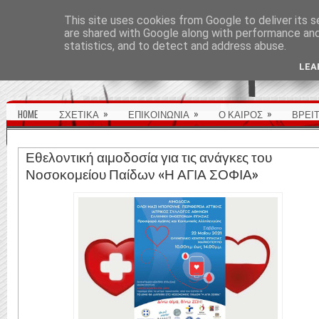
ΑΡΧΙΚΉ ΣΕΛΊΔΑ
This site uses cookies from Google to deliver its s
are shared with Google along with performance and 
statistics, and to detect and address abuse.
LEA
»
»
»
HOME
ΣΧΕΤΙΚΑ
ΕΠΙΚΟΙΝΩΝΙΑ
Ο ΚΑΙΡΟΣ
ΒΡΕΙ
Εθελοντική αιμοδοσία για τις ανάγκες του
Νοσοκομείου Παίδων «Η ΑΓΙΑ ΣΟΦΙΑ»