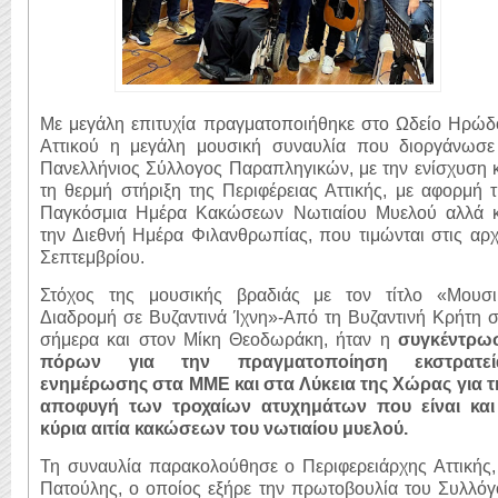
Με μεγάλη επιτυχία πραγματοποιήθηκε στο Ωδείο Ηρώδ
Αττικού η μεγάλη μουσική συναυλία που διοργάνωσε
Πανελλήνιος Σύλλογος Παραπληγικών, με την ενίσχυση 
τη θερμή στήριξη της Περιφέρειας Αττικής, με αφορμή 
Παγκόσμια Ημέρα Κακώσεων Νωτιαίου Μυελού αλλά κ
την Διεθνή Ημέρα Φιλανθρωπίας, που τιμώνται στις αρ
Σεπτεμβρίου.
Στόχος της μουσικής βραδιάς με τον τίτλο «Μουσι
Διαδρομή σε Βυζαντινά Ίχνη»-Από τη Βυζαντινή Κρήτη 
σήμερα και στον Μίκη Θεοδωράκη, ήταν η
συγκέντρω
πόρων για την πραγματοποίηση εκστρατεί
ενημέρωσης στα ΜΜΕ και στα Λύκεια της Χώρας για τ
αποφυγή των τροχαίων ατυχημάτων που είναι και
κύρια αιτία κακώσεων του νωτιαίου μυελού.
Τη συναυλία παρακολούθησε ο Περιφερειάρχης Αττικής,
Πατούλης, ο οποίος εξήρε την πρωτοβουλία του Συλλόγ