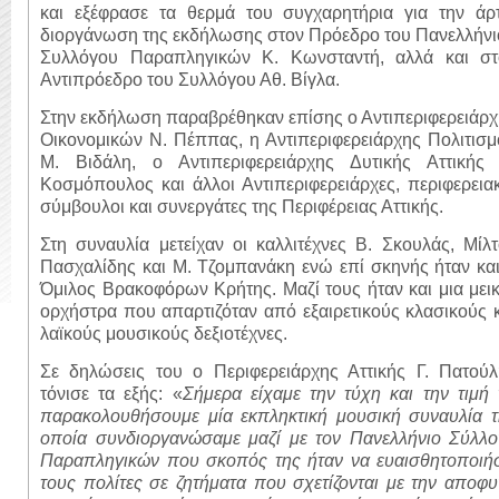
και εξέφρασε τα θερμά του συγχαρητήρια για την άρτ
διοργάνωση της εκδήλωσης στον Πρόεδρο του Πανελλήνι
Συλλόγου Παραπληγικών Κ. Κωνσταντή, αλλά και στ
Αντιπρόεδρο του Συλλόγου Αθ. Βίγλα.
Στην εκδήλωση παραβρέθηκαν επίσης ο Αντιπεριφερειάρ
Οικονομικών Ν. Πέππας, η Αντιπεριφερειάρχης Πολιτισ
Μ. Βιδάλη, ο Αντιπεριφερειάρχης Δυτικής Αττικής 
Κοσμόπουλος και άλλοι Αντιπεριφερειάρχες, περιφερεια
σύμβουλοι και συνεργάτες της Περιφέρειας Αττικής.
Στη συναυλία μετείχαν οι καλλιτέχνες Β. Σκουλάς, Μίλ
Πασχαλίδης και Μ. Τζομπανάκη ενώ επί σκηνής ήταν κα
Όμιλος Βρακοφόρων Κρήτης. Μαζί τους ήταν και μια μει
ορχήστρα που απαρτιζόταν από εξαιρετικούς κλασικούς 
λαϊκούς μουσικούς δεξιοτέχνες.
Σε δηλώσεις του ο Περιφερειάρχης Αττικής Γ. Πατούλ
τόνισε τα εξής: «
Σήμερα είχαμε την τύχη και την τιμή
παρακολουθήσουμε μία εκπληκτική μουσική συναυλία τ
οποία
συνδιοργανώσαμε μαζί με τον Πανελλήνιο Σύλλο
Παραπληγικών που σκοπός της ήταν να ευαισθητοποιήσ
τους πολίτες σε ζητήματα που σχετίζονται με την αποφ