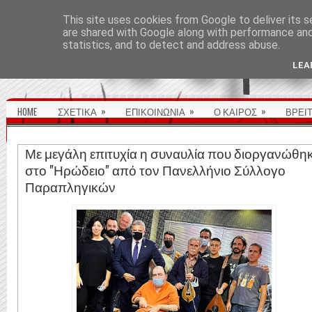
ΑΡΧΙΚΉ ΣΕΛΊΔΑ
This site uses cookies from Google to deliver its s
are shared with Google along with performance and 
statistics, and to detect and address abuse.
LEA
»
»
»
HOME
ΣΧΕΤΙΚΑ
ΕΠΙΚΟΙΝΩΝΙΑ
Ο ΚΑΙΡΟΣ
ΒΡΕΙ
Με μεγάλη επιτυχία η συναυλία που διοργανώθη
στο "Ηρώδειο" από τον Πανελλήνιο Σύλλογο
Παραπληγικών