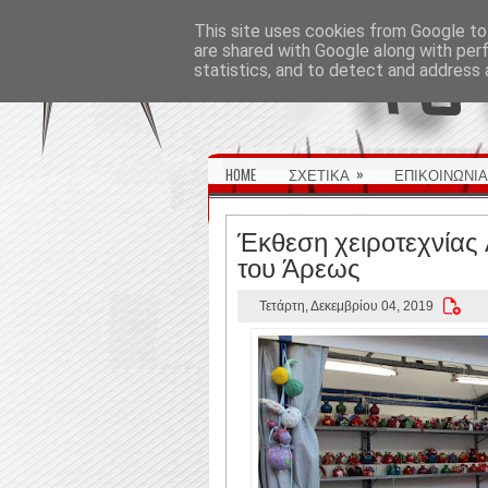
ΑΡΧΙΚΉ ΣΕΛΊΔΑ
This site uses cookies from Google to 
are shared with Google along with per
statistics, and to detect and address 
»
HOME
ΣΧΕΤΙΚΑ
ΕΠΙΚΟΙΝΩΝΙΑ
Έκθεση χειροτεχνίας
του Άρεως
Τετάρτη, Δεκεμβρίου 04, 2019