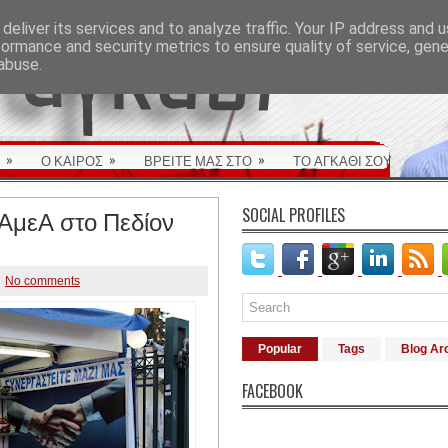
deliver its services and to analyze traffic. Your IP address and 
formance and security metrics to ensure quality of service, gen
abuse.
»
»
»
Ο ΚΑΙΡΟΣ
ΒΡΕΙΤΕ ΜΑΣ ΣΤΟ
ΤΟ ΑΓΚΑΘΙ ΣΟΥ
 ΑμεΑ στο Πεδίον
SOCIAL PROFILES
No comments
Popular
Tags
Blog Ar
FACEBOOK