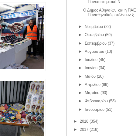
Πανεπιστημιακό Ν...
Ο Δήμος Αθηναίων και η ΠΑ
Παναθηναϊκός στέλνουν ξ..
►
Νοεμβρίου
(22)
►
Οκτωβρίου
(59)
►
Σεπτεμβρίου
(37)
►
Αυγούστου
(10)
►
Ιουλίου
(45)
►
Ιουνίου
(34)
►
Μαΐου
(20)
►
Απριλίου
(89)
►
Μαρτίου
(90)
►
Φεβρουαρίου
(58)
►
Ιανουαρίου
(51)
►
2018
(354)
►
2017
(218)