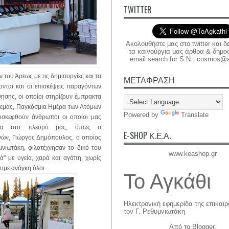
TWITTER
Ακολουθήστε μας στο twitter και δ
τα καινούργια μας άρθρα & δημοσι
email search for S.N.: cosmos@a
ν του Άρεως με τις δημιουργίες και τα
ΜΕΤΑΦΡΑΣΗ
ονται και οι επισκέψεις παραγόντων
νησης, οι οποίοι στηρίζουν έμπρακτα
ια εμάς, Παγκόσμια Ημέρα των Ατόμων
Powered by
Translate
πισκεφθούν άνθρωποι οι οποίοι μας
άντα στο πλευρό μας, όπως ο
E-SHOP Κ.Ε.Α.
νών, Γιώργος Δημόπουλος, ο οποίος
μνιωτάκη, φιλοτέχνησαν το δικό του
www.keashop.gr
ά" με υγεία, χαρά και αγάπη, χωρίς
ουμε ανάγκη όλοι.
Το Αγκάθι
Ηλεκτρονική εφημερίδα της επικαι
τον Γ. Ρεθυμνιωτάκη
Από το
Blogger
.