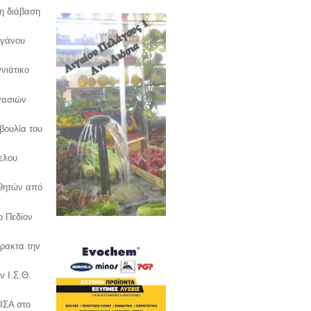
η διάβαση
ργάνου
νιάτικο
γασιών
ουλία του
ελου
αθητών από
ο Πεδίον
πρακτα την
ν Ι.Σ.Θ.
ΙΣΑ στο