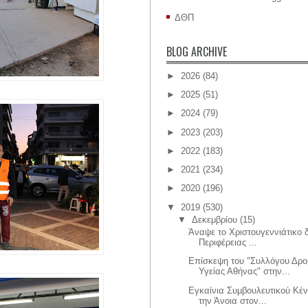
ΔΘΠ
BLOG ARCHIVE
►
2026
(84)
►
2025
(51)
►
2024
(79)
►
2023
(203)
►
2022
(183)
►
2021
(234)
►
2020
(196)
▼
2019
(530)
▼
Δεκεμβρίου
(15)
Άναψε το Χριστουγεννιάτικο 
Περιφέρειας ...
Επίσκεψη του "Συλλόγου Δρ
Υγείας Αθήνας" στην...
Εγκαίνια Συμβουλευτικού Κέν
την Άνοια στον...