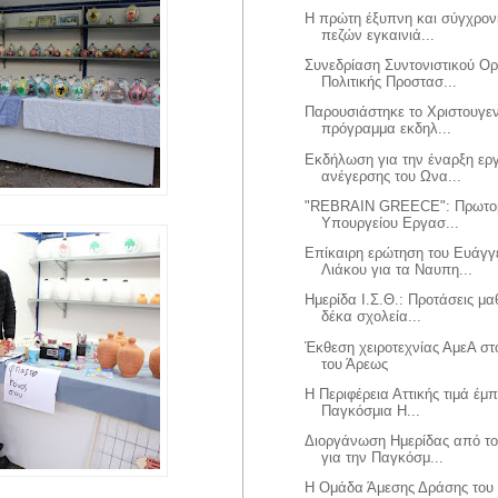
H πρώτη έξυπνη και σύγχρον
πεζών εγκαινιά...
Συνεδρίαση Συντονιστικού Ο
Πολιτικής Προστασ...
Παρουσιάστηκε το Χριστουγεν
πρόγραμμα εκδηλ...
Εκδήλωση για την έναρξη ερ
ανέγερσης του Ωνα...
"REBRAIN GREECE": Πρωτοβ
Υπουργείου Εργασ...
Επίκαιρη ερώτηση του Ευάγγ
Λιάκου για τα Ναυπη...
Ημερίδα Ι.Σ.Θ.: Προτάσεις μ
δέκα σχολεία...
Έκθεση χειροτεχνίας ΑμεΑ στ
του Άρεως
Η Περιφέρεια Αττικής τιμά έμ
Παγκόσμια Η...
Διοργάνωση Ημερίδας από το
για την Παγκόσμ...
Η Ομάδα Άμεσης Δράσης του 