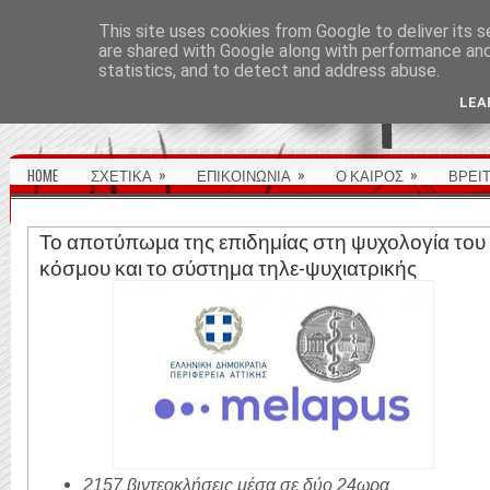
ΑΡΧΙΚΉ ΣΕΛΊΔΑ
This site uses cookies from Google to deliver its s
are shared with Google along with performance and 
statistics, and to detect and address abuse.
LEA
»
»
»
HOME
ΣΧΕΤΙΚΑ
ΕΠΙΚΟΙΝΩΝΙΑ
Ο ΚΑΙΡΟΣ
ΒΡΕΙ
Το αποτύπωμα της επιδημίας στη ψυχολογία του
κόσμου και το σύστημα τηλε-ψυχιατρικής
2157 βιντεοκλήσεις μέσα σε δύο 24ωρα