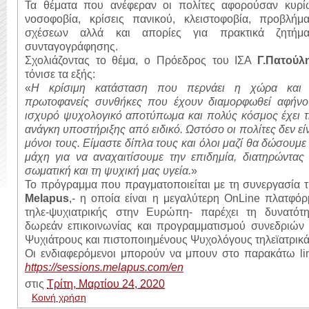
Τα θέματα που ανέφεραν οι πολίτες αφορούσαν κυρί
νοσοφοβία, κρίσεις πανικού, κλειστοφοβία, προβλήμα
σχέσεων αλλά και απορίες για πρακτικά ζητήμα
συνταγογράφησης.
Σχολιάζοντας το θέμα, ο Πρόεδρος του ΙΣΑ
Γ.Πατούλη
τόνισε τα εξής:
«
Η κρίσιμη κατάσταση που περνάει η χώρα και 
πρωτοφανείς συνθήκες που έχουν διαμορφωθεί αφήνο
ισχυρό ψυχολογικό αποτύπωμα και πολύς κόσμος έχει τ
ανάγκη υποστήριξης από ειδικό. Ωστόσο οι πολίτες δεν εί
μόνοι τους. Είμαστε δίπλα τους και όλοι μαζί θα δώσουμε
μάχη για να αναχαιτίσουμε την επιδημία, διατηρώντας
σωματική και τη ψυχική μας υγεία.
»
Το πρόγραμμα που πραγματοποιείται με τη συνεργασία 
Melapus
,- η οποία είναι η μεγαλύτερη OnLine πλατφό
τηλε-ψυχιατρικής στην Ευρώπη- παρέχει τη δυνατότη
δωρεάν επικοινωνίας και προγραμματισμού συνεδριών 
Ψυχιάτρους και πιστοποιημένους Ψυχολόγους τηλεϊατρικά
Oι ενδιαφερόμενοι μπορούν να μπουν στο παρακάτω lin
https://sessions.melapus.com/en
στις
Τρίτη, Μαρτίου 24, 2020
Κοινή χρήση