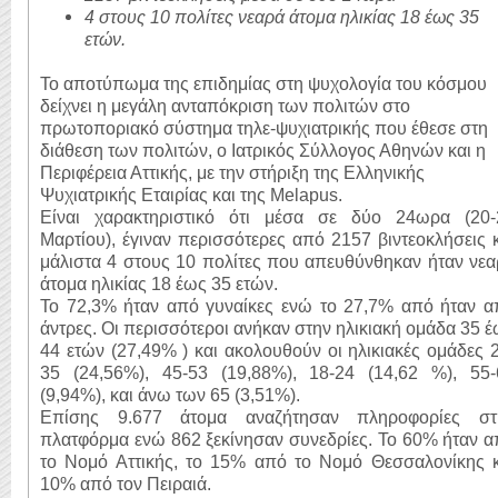
4 στους 10 πολίτες νεαρά άτομα ηλικίας 18 έως 35
ετών.
Το αποτύπωμα της επιδημίας στη ψυχολογία του κόσμου
δείχνει η μεγάλη ανταπόκριση των πολιτών στο
πρωτοποριακό σύστημα τηλε-ψυχιατρικής που έθεσε στη
διάθεση των πολιτών, ο Ιατρικός Σύλλογος Αθηνών και η
Περιφέρεια Αττικής, με την στήριξη της Ελληνικής
Ψυχιατρικής Εταιρίας και της Melapus.
Είναι χαρακτηριστικό ότι μέσα σε δύο 24ωρα (20-
Μαρτίου), έγιναν περισσότερες από 2157 βιντεοκλήσεις 
μάλιστα 4 στους 10 πολίτες που απευθύνθηκαν ήταν νε
άτομα ηλικίας 18 έως 35 ετών.
Το 72,3% ήταν από γυναίκες ενώ το 27,7% από ήταν α
άντρες. Οι περισσότεροι ανήκαν στην ηλικιακή ομάδα 35 
44 ετών (27,49% ) και ακολουθούν οι ηλικιακές ομάδες 
35 (24,56%), 45-53 (19,88%), 18-24 (14,62 %), 55-
(9,94%), και άνω των 65 (3,51%).
Επίσης 9.677 άτομα αναζήτησαν πληροφορίες στ
πλατφόρμα ενώ 862 ξεκίνησαν συνεδρίες. Το 60% ήταν 
το Νομό Αττικής, το 15% από το Νομό Θεσσαλονίκης κ
10% από τον Πειραιά.