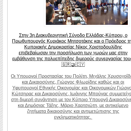
Στην 3η Διακυβερνητική Σύνοδο Ελλάδας-Κύπρου, ο
Πρωθυπουργός Κυριάκος Μητσοτάκης και ο Πρόεδρος τ
Κυπριακής Δημοκρατίας Νίκος Χριστοδουλίδης
επιβεβαίωσαν την προσήλωση των χωρών μας στην
εμβάθυνση της πολυεπίπεδης διμερούς συνεργασίας του
🇬🇷🤝🇨🇾
Οι Υπουργοί Προστασίας του Πολίτη, Μιχάλης Χρυσοχοΐδ
και Δικαιοσύνης, Γιώργος Φλωρίδης καθώς και οι
Υφυπουργοί Εθνικής Οικονομίας και Οικονομικών Γιώργ
Κώτσηρας και Δικαιοσύνης, Ιωάννης Μπούγας συμμετείχ
στη διμερή συνάντηση με τον Κύπριο Υπουργό Δικαιοσύν
και Δημόσιας Τάξης, Μάριο Χαρτσιώτη, με αντικείμενο
ζητήματα δικαιοσύνης και αντιμετώπισης της
εγκληματικότητας.