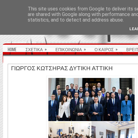
ΑΡΧΙΚΉ ΣΕΛΊΔΑ
This site uses cookies from Google to deliver its s
are shared with Google along with performance and 
statistics, and to detect and address abuse.
LEA
»
»
»
HOME
ΣΧΕΤΙΚΑ
ΕΠΙΚΟΙΝΩΝΙΑ
Ο ΚΑΙΡΟΣ
ΒΡΕΙ
ΓΙΩΡΓΟΣ ΚΩΤΣΗΡΑΣ ΔΥΤΙΚΗ ΑΤΤΙΚΗ