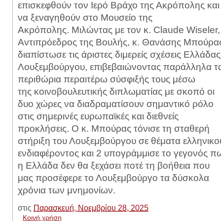
επισκεφθούν τον Ιερό Βράχο της Ακρόπολης
και
να ξεναγηθούν στο Μουσείο της
Ακρόπολης.
Μιλώντας με τον κ. Claude Wiseler,
Αντιπρόεδρος της Βουλής, κ. Θανάσης
Μπούρας
διαπίστωσε τις άριστες διμερείς σχέσεις Ελλάδας
Λουξεμβούργου,
επιβεβαιώνοντας παράλληλα τ
περιθώρια περαιτέρω σύσφιξής τους μέσω
της
κοινοβουλευτικής διπλωματίας με σκοπό οι
δυο χώρες να διαδραματίσουν σημαντικό
ρόλο
στις σημερινές ευρωπαϊκές και διεθνείς
προκλήσεις. Ο κ. Μπούρας τόνισε τη
σταθερή
στήριξη του Λουξεμβούργου σε θέματα ελληνικο
ενδιαφέροντος και
2
υπογράμμισε το γεγονός π
η Ελλάδα δεν θα ξεχάσει ποτέ τη βοήθεια που
μας
προσέφερε το Λουξεμβούργο τα δύσκολα
χρόνια των μνημονίων.
στις
Παρασκευή, Νοεμβρίου 28, 2025
Κοινή χρήση