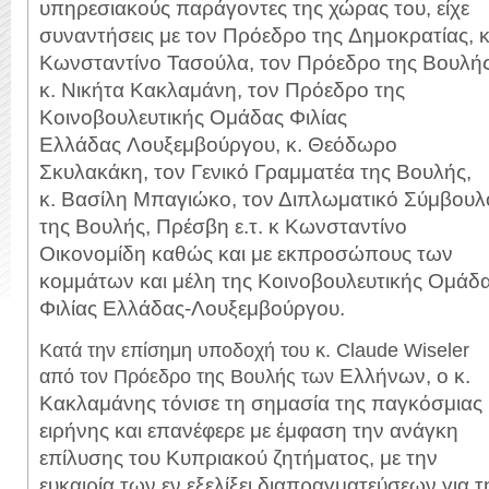
υπηρεσιακούς παράγοντες της χώρας του, είχε
συναντήσεις με τον Πρόεδρο της
Δημοκρατίας, κ
Κωνσταντίνο Τασούλα, τον Πρόεδρο της Βουλής
κ. Νικήτα
Κακλαμάνη, τον Πρόεδρο της
Κοινοβουλευτικής Ομάδας Φιλίας
Ελλάδας
Λουξεμβούργου, κ. Θεόδωρο
Σκυλακάκη, τον Γενικό Γραμματέα της Βουλής,
κ.
Βασίλη Μπαγιώκο, τον Διπλωματικό Σύμβουλ
της Βουλής, Πρέσβη ε.τ. κ
Κωνσταντίνο
Οικονομίδη καθώς και με εκπροσώπους των
κομμάτων και μέλη της
Κοινοβουλευτικής Ομάδ
Φιλίας Ελλάδας-Λουξεμβούργου.
Κατά την επίσημη υποδοχή του κ. Claude Wiseler
Ελλήνων, ο κ.
από τον Πρόεδρο της Βουλής των
Κακλαμάνης τόνισε τη σημασία της παγκόσμιας
ειρήνης και επανέφερε
με έμφαση την ανάγκη
επίλυσης του Κυπριακού ζητήματος, με την
ευκαιρία των εν
εξελίξει διαπραγματεύσεων για τ