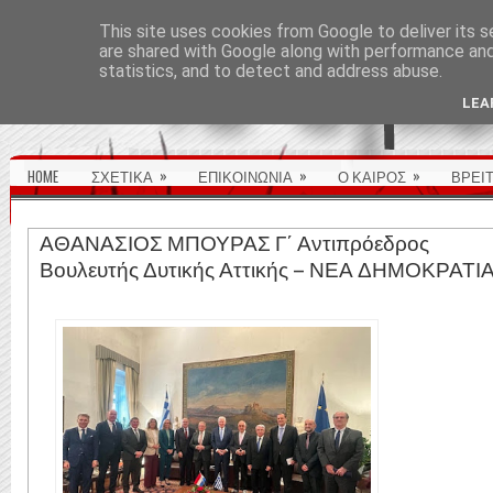
ΑΡΧΙΚΉ ΣΕΛΊΔΑ
This site uses cookies from Google to deliver its s
are shared with Google along with performance and 
statistics, and to detect and address abuse.
LEA
»
»
»
HOME
ΣΧΕΤΙΚΑ
ΕΠΙΚΟΙΝΩΝΙΑ
Ο ΚΑΙΡΟΣ
ΒΡΕΙ
ΑΘΑΝΑΣΙΟΣ ΜΠΟΥΡΑΣ Γ΄ Αντιπρόεδρος
Βουλευτής Δυτικής Αττικής – ΝΕΑ ΔΗΜΟΚΡΑΤΙ