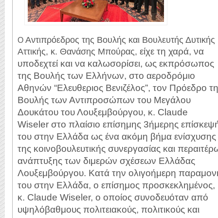
Αντιπρόεδρος της Βουλής και Βουλευτής Δυτικής
Ο
είχε τη χαρά, να
Αττικής, κ. Θανάσης Μπούρας,
υποδεχτεί και να καλωσορίσει, ως εκπρόσωπος
της Βουλής των
Ελλήνων, στο αεροδρόμιο
Αθηνών “Ελευθεριος Βενιζέλος”, τον Πρόεδρο τ
Βουλής
των Αντιπροσώπων του Μεγάλου
Δουκάτου του Λουξεμβούργου, κ. Claude
Wiseler
στο πλαίσιο επίσημης 3ήμερης επίσκεψ
του στην Ελλάδα ως ένα ακόμη βήμα
ενίσχυσης
της κοινοβουλευτικής συνεργασίας και περαιτέρ
ανάπτυξης των διμερών
σχέσεων Ελλάδας
Λουξεμβούργου.
Κατά την ολιγοήμερη παραμον
του στην Ελλάδα, ο επίσημος προσκεκλημένος,
κ.
Claude Wiseler, ο οποίος συνοδευόταν από
υψηλόβαθμους πολιτειακούς, πολιτικούς
και