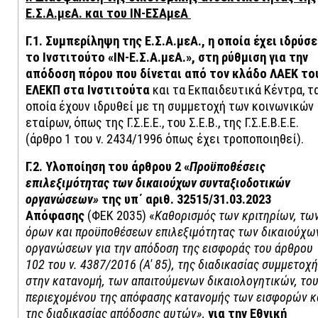
Ε.Σ.Α.μεΑ. και του ΙΝ-ΕΣΑμεΑ
Γ.1. Συμπερίληψη της Ε.Σ.Α.μεΑ., η οποία έχει ιδρύσε
το Ινστιτούτο «ΙΝ-Ε.Σ.Α.μεΑ.», στη ρύθμιση για την
απόδοση πόρου που δίνεται από τον κλάδο ΛΑΕΚ το
ΕΛΕΚΠ στα Ινστιτούτα
και τα Εκπαιδευτικά Κέντρα, τ
οποία έχουν ιδρυθεί με τη συμμετοχή των κοινωνικών
εταίρων, όπως της Γ.Σ.Ε.Ε., του Σ.Ε.Β., της Γ.Σ.Ε.Β.Ε.Ε.
(άρθρο 1 του ν. 2434/1996 όπως έχει τροποποιηθεί).
Γ.2. Υλοποίηση του άρθρου 2 «
Προϋποθέσεις
επιλεξιμότητας των δικαιούχων συνταξιοδοτικών
οργανώσεων»
της υπ΄ αριθ. 32515/31.03.2023
Απόφασης
(ΦΕΚ 2035) «
Καθορισμός των κριτηρίων, τω
όρων και προϋποθέσεων επιλεξιμότητας των δικαιούχω
οργανώσεων για την απόδοση της εισφοράς του άρθρου
102 του ν. 4387/2016 (Α' 85), της διαδικασίας συμμετοχ
στην κατανομή, των απαιτούμενων δικαιολογητικών, το
περιεχομένου της απόφασης κατανομής των εισφορών κ
της διαδικασίας απόδοσης αυτών»,
για την
Εθνική