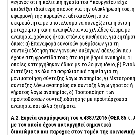
γεγονός ότι η πολιτική ηγεσία του Υπουργείου είχε
επιδείξει ιδιαίτερη σπουδή για την ολοκλήρωσή του, η
εφαρμογή της παραμένει αδικαιολόγητα σε
εκκρεμότητα, με αποτέλεσμα να συνεχίζεται η άνιση
μεταχείριση και η ανασφάλεια για χιλιάδες άτομα με
αναπηρία, χρόνιες ή/και σπάνιες παθήσεις, για ζητήμα
όπως: α) Επαναφορά ευνοϊκών ρυθμίσεων για τη
συνταξιοδότηση των γονέων/ συζύγων/ αδελφών που
έχουν στη φροντίδα τους άτομα με βαριά αναπηρία, οι
οποίες καταργήθηκαν άδικα με το 3ο μνημόνιο, β) Ενιαί
διατάξεις σε όλα τα ασφαλιστικά ταμεία για τη
μονιμοποίηση σύνταξης λόγω αναπηρίας, γ) Μετατροπ
σύνταξης λόγω αναπηρίας σε σύνταξη λόγω γήρατος ή
γήρατος λόγω αναπηρίας, δ) Τροποποίηση των
προϋποθέσεων συνταξιοδότησης με προϋπάρχουσα
αναπηρία και άλλα ζητήματα.
Α.2. Ευρεία αναμόρφωση του ν.4387/2016 (ΦΕΚ 85 τ. Α
με τον οποίο έχουν καταργηθεί σημαντικά
δικαιώματα και παροχές στον τομέα της κοινωνική