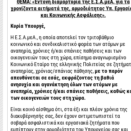
ΘΕΜΑ:
«
Έντονη διαμαρτυρία της Ε.Σ.Α.μεΑ. για τα
χρονίζοντα αιτήματά της, αρμοδιότητας Υπ. Εργασί
και Κοινωνικής Ασφάλισης
».
Κυρία Υπουργέ,
Η Ε.Σ.Α.μεΑ., η οποία αποτελεί τον τριτοβάθμιο
κοινωνικό και συνδικαλιστικό φορέα των ατόμων με
αναπηρία, χρόνιες ή/και σπάνιες παθήσεις και των
οικογενειών τους στη χώρα, επίσημα αναγνωρισμένο
Κοινωνικό Εταίρο της ελληνικής Πολιτείας σε ζητήμα
αναπηρίας, χρόνιας/σπάνιας πάθησης,
με το παρόν
απευθύνεται σε εσάς, εκφράζοντας τη βαθιά
ανησυχία και αγανάκτηση όλων των ατόμων με
αναπηρία, χρόνιες ή/και σπάνιες παθήσεις, καθώς κ
των οικογενειών τους στη χώρα.
Είναι κοινό αίσθημα ότι, στα έξι και πλέον χρόνια της
διακυβέρνησής σας, δεν έχουν αντιμετωπιστεί τα
σοβαρά ασφαλιστικά και εργασιακά ζητήματα που
εμπίπτουν στην αρμοδιότητα του Υπουργείου σας και