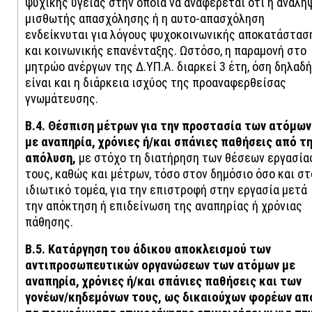
ψυχικής υγείας στην οποία να αναφέρεται ότι η ανάλη
μισθωτής απασχόλησης ή η αυτο-απασχόληση
ενδείκνυται για λόγους ψυχοκοινωνικής αποκατάστασ
και κοινωνικής επανένταξης. Ωστόσο, η παραμονή στο
μητρώο ανέργων της Δ.ΥΠ.Α. διαρκεί 3 έτη, όση δηλαδή
είναι και η διάρκεια ισχύος της προαναφερθείσας
γνωμάτευσης.
Β.4. Θέσπιση μέτρων για την προστασία των ατόμων
με αναπηρία, χρόνιες ή/και σπάνιες παθήσεις από τ
απόλυση,
με στόχο τη διατήρηση των θέσεων εργασία
τους, καθώς και μέτρων, τόσο στον δημόσιο όσο και στ
ιδιωτικό τομέα, για την επιστροφή στην εργασία μετά
την απόκτηση ή επιδείνωση της αναπηρίας ή χρόνιας
πάθησης.
Β.5. Κατάργηση του άδικου αποκλεισμού των
αντιπροσωπευτικών οργανώσεων των ατόμων με
αναπηρία, χρόνιες ή/και σπάνιες παθήσεις και των
γονέων/κηδεμόνων τους, ως δικαιούχων φορέων απ