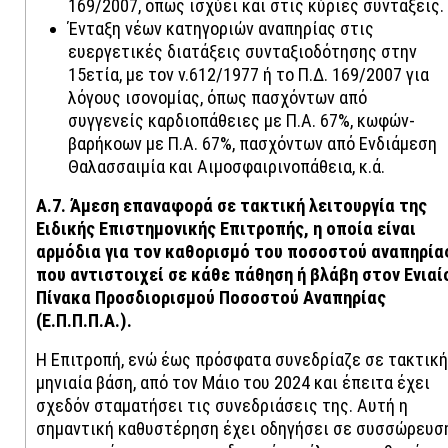
169/2007, όπως ισχύει και στις κύριες συντάξεις.
Ένταξη νέων κατηγοριών αναπηρίας στις
ευεργετικές διατάξεις συνταξιοδότησης στην
15ετία, με τον ν.612/1977 ή το Π.Δ. 169/2007 για
λόγους ισονομίας, όπως πασχόντων από
συγγενείς καρδιοπάθειες με Π.Α. 67%, κωφών-
βαρήκοων με Π.Α. 67%, πασχόντων από Ενδιάμεση
Θαλασσαιμία και Αιμοσφαιρινοπάθεια, κ.ά.
Α.7. Άμεση επαναφορά σε τακτική λειτουργία της
Ειδικής Επιστημονικής Επιτροπής, η οποία είναι
αρμόδια για τον καθορισμό του ποσοστού αναπηρία
που αντιστοιχεί σε κάθε πάθηση ή βλάβη στον Ενιαί
Πίνακα Προσδιορισμού Ποσοστού Αναπηρίας
(Ε.Π.Π.Π.Α.).
Η Επιτροπή, ενώ έως πρόσφατα συνεδρίαζε σε τακτική
μηνιαία βάση, από τον Μάιο του 2024 και έπειτα έχει
σχεδόν σταματήσει τις συνεδριάσεις της. Αυτή η
σημαντική καθυστέρηση έχει οδηγήσει σε συσσώρευσ