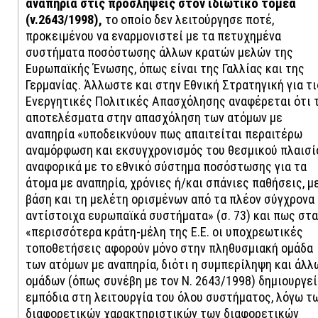
αναπηρία στις προσλήψεις στον ιδιωτικό τομέα
(ν.2643/1998),
το οποίο δεν λειτούργησε ποτέ,
προκειμένου να εναρμονιστεί με τα πετυχημένα
συστήματα ποσόστωσης άλλων κρατών μελών της
Ευρωπαϊκής Ένωσης, όπως είναι της Γαλλίας και της
Γερμανίας. Άλλωστε και στην Εθνική Στρατηγική για τι
Ενεργητικές Πολιτικές Απασχόλησης αναφέρεται ότι 
αποτελέσματα στην απασχόληση των ατόμων με
αναπηρία «υποδεικνύουν πως απαιτείται περαιτέρω
αναμόρφωση και εκσυγχρονισμός του θεσμικού πλαισί
αναφορικά με το εθνικό σύστημα ποσόστωσης για τα
άτομα με αναπηρία, χρόνιες ή/και σπάνιες παθήσεις, μ
βάση και τη μελέτη ορισμένων από τα πλέον σύγχρονα
αντίστοιχα ευρωπαϊκά συστήματα» (σ. 73) και πως στα
«περισσότερα κράτη-μέλη της Ε.Ε. οι υποχρεωτικές
τοποθετήσεις αφορούν μόνο στην πληθυσμιακή ομάδα
των ατόμων με αναπηρία, διότι η συμπερίληψη και άλλ
ομάδων (όπως συνέβη με τον Ν. 2643/1998) δημιουργεί
εμπόδια στη λειτουργία του όλου συστήματος, λόγω τ
διαφορετικών χαρακτηριστικών των διαφορετικών