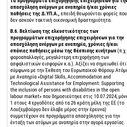
τα προγράμματα επιχορήγησης επιχειρήσεων για τη
απασχόληση ανέργων με αναπηρία ή/και χρόνιες
παθήσεις της Δ.ΥΠ.Α.,
επειδή θεωρούνται φορείς που
δεν ασκούν τακτική οικονομική δραστηριότητα.
Β.6. Βελτίωση της ελκυστικότητας των
προγραμμάτων επιχορήγησης επιχειρήσεων για την
απασχόληση ανέργων με αναπηρία, χρόνιες ή/και
σπάνιες παθήσεις μέσω της θέσπισης κινήτρων
(π.χ.
φοροαπαλλαγές, μεγαλύτερη επιχορήγηση των
ασφαλιστικών εισφορών κ.α.). Αξίζει να σημειωθεί ότι
σύμφωνα με την Έκθεση του Ευρωπαϊκού Φόρουμ Ατόμ
με Αναπηρία «Digital Skills, Accommodation and
Technological Assistance for Employment: Supporting
the inclusion of persons with disabilities in the open
labour market» που δημοσιεύτηκε στις 10.07.2024, μόν
1 στους 4 εργοδότες από τα 26 κράτη μέλη της ΕΕ (το
Λουξεμβούργο δεν έλαβε μέρος στην έρευνα)
συμμετέχουν σε προγράμματα απασχόλησης για την
ένταξη των ατόμων με αναπηρία στην αγορά εργασίας.