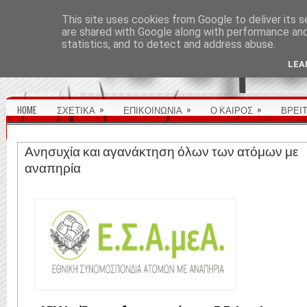
ΑΡΧΙΚΉ ΣΕΛΊΔΑ
This site uses cookies from Google to deliver its s
are shared with Google along with performance and 
statistics, and to detect and address abuse.
LEA
»
»
»
HOME
ΣΧΕΤΙΚΑ
ΕΠΙΚΟΙΝΩΝΙΑ
Ο ΚΑΙΡΟΣ
ΒΡΕΙ
Ανησυχία και αγανάκτηση όλων των ατόμων με
αναπηρία