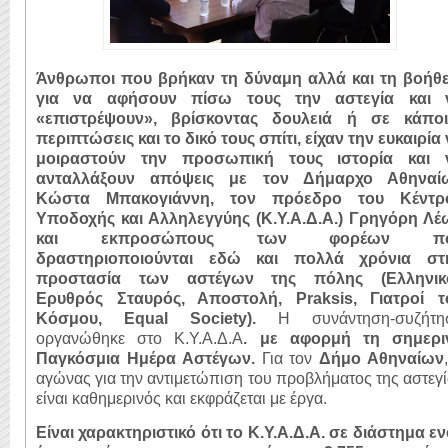
Άνθρωποι που βρήκαν τη δύναμη αλλά και τη βοήθε
για να αφήσουν πίσω τους την αστεγία και 
«επιστρέψουν», βρίσκοντας δουλειά ή σε κάποι
περιπτώσεις και το δικό τους σπίτι, είχαν την ευκαιρία
μοιραστούν την προσωπική τους ιστορία και 
ανταλλάξουν απόψεις με τον Δήμαρχο Αθηναί
Κώστα Μπακογιάννη, τον πρόεδρο του Κέντρ
Υποδοχής και Αλληλεγγύης (Κ.Υ.Α.Δ.Α.) Γρηγόρη Λέ
και εκπροσώπους των φορέων π
δραστηριοποιούνται εδώ και πολλά χρόνια στ
προστασία των αστέγων της πόλης (Ελληνικ
Ερυθρός Σταυρός, Αποστολή, Praksis, Γιατροί τ
Κόσμου, Equal Society).
Η συνάντηση-συζήτη
οργανώθηκε στο Κ.Υ.Α.Δ.Α
. με αφορμή τη σημερι
Παγκόσμια Ημέρα Αστέγων.
Για τον
Δήμο Αθηναίων
αγώνας για την αντιμετώπιση του προβλήματος της αστεγ
είναι καθημερινός και εκφράζεται με έργα.
Είναι χαρακτηριστικό ότι το Κ.Υ.Α.Δ.Α. σε διάστημα ε