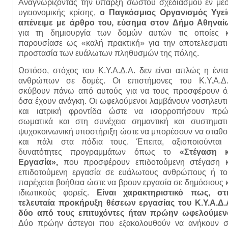
Αναγνωρίζοντας την ύπαρξη σωστού σχεδιασμού εν μέ
υγειονομικής κρίσης,
ο Παγκόσμιος Οργανισμός Υγεί
απένειμε με άρθρο του, εύσημα στον Δήμο Αθηναί
για τη δημιουργία των δομών αυτών τις οποίες κ
παρουσίασε ως «καλή πρακτική» για την αποτελεσματι
προστασία των ευάλωτων πληθυσμών της πόλης.
Ωστόσο, στόχος του Κ.Υ.Α.Δ.Α. δεν είναι απλώς η έντ
ανθρώπων σε δομές. Οι επιστήμονες του Κ.Υ.Α.Δ.
σκύβουν πάνω από αυτούς για να τους προσφέρουν ό
όσα έχουν ανάγκη. Οι ωφελούμενοι λαμβάνουν νοσηλευτ
και ιατρική φροντίδα ώστε να ισορροπήσουν πρώ
σωματικά και στη συνέχεια σημαντική και συστηματι
ψυχοκοινωνική υποστήριξη ώστε να μπορέσουν να σταθο
και πάλι στα πόδια τους. Έπειτα, αξιοποιούνται 
δυνατότητες προγραμμάτων όπως το
«Στέγαση κ
Εργασία»,
που προσφέρουν επιδοτούμενη στέγαση κ
επιδοτούμενη εργασία σε ευάλωτους ανθρώπους ή το
παρέχεται βοήθεια ώστε να βρουν εργασία σε δημόσιους 
ιδιωτικούς φορείς.
Είναι χαρακτηριστικό πως, στ
τελευταία προκήρυξη θέσεων εργασίας του Κ.Υ.Α.Δ.Α
δύο από τους επιτυχόντες ήταν πρώην ωφελούμεν
Δύο πρώην άστεγοι που εξακολουθούν να ανήκουν σ