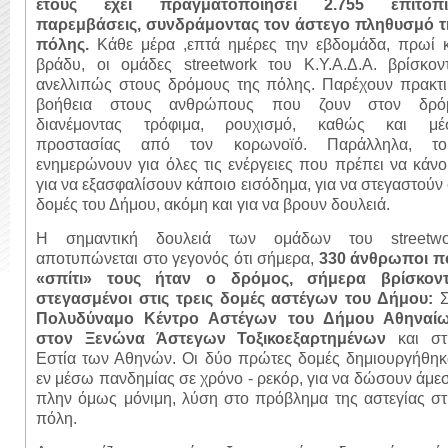
έτους έχει πραγματοποιήσει 2.755 επιτόπι
παρεμβάσεις, συνδράμοντας τον άστεγο πληθυσμό τ
πόλης.
Κάθε μέρα ,επτά ημέρες την εβδομάδα, πρωί κ
βράδυ, οι ομάδες streetwork του Κ.Υ.Α.Δ.Α. βρίσκοντ
ανελλιπώς στους δρόμους της πόλης. Παρέχουν πρακτι
βοήθεια στους ανθρώπους που ζουν στον δρό
διανέμοντας τρόφιμα, ρουχισμό, καθώς και μέ
προστασίας από τον κορωνοϊό. Παράλληλα, το
ενημερώνουν για όλες τις ενέργειες που πρέπει να κάν
για να εξασφαλίσουν κάποιο εισόδημα, για να στεγαστούν
δομές του Δήμου, ακόμη και για να βρουν δουλειά.
Η σημαντική δουλειά των ομάδων του streetwo
αποτυπώνεται στο γεγονός ότι σήμερα,
330 άνθρωποι π
«σπίτι» τους ήταν ο δρόμος, σήμερα βρίσκοντ
στεγασμένοι στις τρεις δομές αστέγων του Δήμου:
Σ
Πολυδύναμο Κέντρο Αστέγων του Δήμου Αθηναίω
στον Ξενώνα Άστεγων Τοξικοεξαρτημένων
και στ
Εστία των Αθηνών. Οι δύο πρώτες δομές δημιουργήθηκ
εν μέσω πανδημίας σε χρόνο - ρεκόρ, για να δώσουν άμε
πλην όμως μόνιμη, λύση στο πρόβλημα της αστεγίας στ
πόλη.