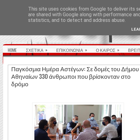
ΑΡΧΙΚΉ ΣΕΛΊΔΑ
This site uses cookies from Google to deliver its s
are shared with Google along with performance and 
statistics, and to detect and address abuse.
LEA
»
»
»
HOME
ΣΧΕΤΙΚΑ
ΕΠΙΚΟΙΝΩΝΙΑ
Ο ΚΑΙΡΟΣ
ΒΡΕΙ
Παγκόσμια Ημέρα Αστέγων: Σε δομές του Δήμου
Αθηναίων 330 άνθρωποι που βρίσκονταν στο
δρόμο