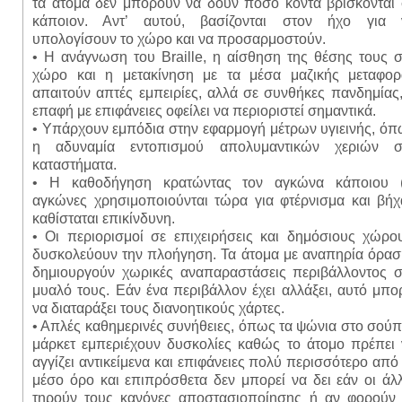
τα άτομα δεν μπορούν να δουν πόσο κοντά βρίσκονται 
κάποιον. Αντ’ αυτού, βασίζονται στον ήχο για 
υπολογίσουν το χώρο και να προσαρμοστούν.
• Η ανάγνωση του Braille, η αίσθηση της θέσης τους 
χώρο και η μετακίνηση με τα μέσα μαζικής μεταφορ
απαιτούν απτές εμπειρίες, αλλά σε συνθήκες πανδημίας
επαφή με επιφάνειες οφείλει να περιοριστεί σημαντικά.
• Υπάρχουν εμπόδια στην εφαρμογή μέτρων υγιεινής, ό
η αδυναμία εντοπισμού απολυμαντικών χεριών σ
καταστήματα.
• Η καθοδήγηση κρατώντας τον αγκώνα κάποιου (
αγκώνες χρησιμοποιούνται τώρα για φτέρνισμα και βήχ
καθίσταται επικίνδυνη.
• Οι περιορισμοί σε επιχειρήσεις και δημόσιους χώρο
δυσκολεύουν την πλοήγηση. Τα άτομα με αναπηρία όρασ
δημιουργούν χωρικές αναπαραστάσεις περιβάλλοντος σ
μυαλό τους. Εάν ένα περιβάλλον έχει αλλάξει, αυτό μπο
να διαταράξει τους διανοητικούς χάρτες.
• Απλές καθημερινές συνήθειες, όπως τα ψώνια στο σού
μάρκετ εμπεριέχουν δυσκολίες καθώς το άτομο πρέπει 
αγγίζει αντικείμενα και επιφάνειες πολύ περισσότερο από
μέσο όρο και επιπρόσθετα δεν μπορεί να δει εάν οι άλ
τηρούν τους κανόνες αποστασιοποίησης ή αν φορούν 