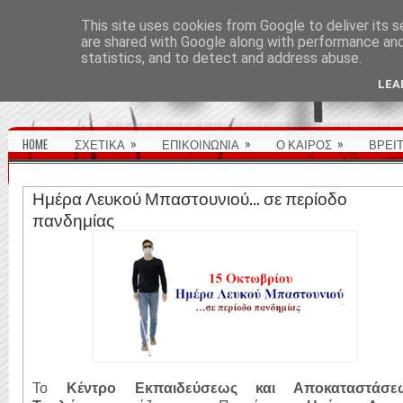
ΑΡΧΙΚΉ ΣΕΛΊΔΑ
This site uses cookies from Google to deliver its s
are shared with Google along with performance and 
statistics, and to detect and address abuse.
LEA
»
»
»
HOME
ΣΧΕΤΙΚΑ
ΕΠΙΚΟΙΝΩΝΙΑ
Ο ΚΑΙΡΟΣ
ΒΡΕΙ
Ημέρα Λευκού Μπαστουνιού... σε περίοδο
πανδημίας
Το
Κέντρο Εκπαιδεύσεως και Αποκαταστάσε