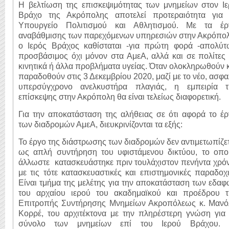
Η βελτίωση της επισκεψιμότητας των μνημείων στον Ιε
Βράχο της Ακρόπολης αποτελεί προτεραιότητα για 
Υπουργείο Πολιτισμού και Αθλητισμού. Με τα έρ
αναβάθμισης των παρεχόμενων υπηρεσιών στην Ακρόπολ
ο Ιερός Βράχος καθίσταται -για πρώτη φορά -απολύτ
προσβάσιμος όχι μόνον στα ΑμεΑ, αλλά και σε πολίτες
κινητικά ή άλλα προβλήματα υγείας. Όταν ολοκληρωθούν 
παραδοθούν στις 3 Δεκεμβρίου 2020, μαζί με το νέο, ασφ
υπερσύγχρονο ανελκυστήρα πλαγιάς, η εμπειρία τ
επίσκεψης στην Ακρόπολη θα είναι τελείως διαφορετική.
Για την αποκατάσταση της αλήθειας σε ότι αφορά το έ
των διαδρομών ΑμεΑ, διευκρινίζονται τα εξής:
Το έργο της διάστρωσης των διαδρομών δεν αντιμετωπίζε
ως απλή συντήρηση του υφιστάμενου δικτύου, το οπο
άλλωστε κατασκευάστηκε πριν τουλάχιστον πενήντα χρό
με τις τότε κατασκευαστικές και επιστημονικές παραδοχ
Είναι τμήμα της μελέτης για την αποκατάσταση των εδα
του αρχαίου ιερού του ακαδημαϊκού και προέδρου τ
Επιτροπής Συντήρησης Μνημείων Ακροπόλεως κ. Μανό
Κορρέ, του αρχιτέκτονα με την πληρέστερη γνώση για 
σύνολο των μνημείων επί του Ιερού Βράχου. 