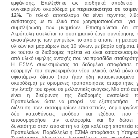
εμφάνισης. Επιλέχθηκε ως αισθητικά αποδεκτό 
συγκεκριμένο σκυρόδεμα με
περιεκτικότητα σε τσιμέν
12%.
Το τελικό αποτέλεσμα θα είναι τεχνητός λίθο
αντίστοιχος με τα υλικά που χρησιμοποιούνται για 
συμπλήρωση των μνημείων. Επισημαίνεται ότι στ
Ακρόπολη εκτελείται το συστηματικό έργο συντήρησης 
αναστήλωσης των μνημείων, το οποίο απαιτεί τη μεταφ
υλικών και μαρμάρων έως 10 τόνων, με βαρέα οχήματα.
εκ τούτου οι διαδρομές πρέπει να είναι κατασκευασμέ
από υλικό υψηλής αντοχής που να προσδίδει σταθερότη
Η ΕΣΜΑ συνεκτιμώντας τα δεδομένα αποφάσισε τ
εφαρμογή του συγκεκριμένου νέου υλικού, αλλά μόνο σ
υφιστάμενο δίκτυο (που ήταν ήδη κατασκευασμένο 
σκυρόδεμα) με ορισμένες τροποποιήσεις απαραίτητες γ
την ένταξη του έργου σε μελλοντικές ανάγκες. Μία από αυ
είναι η διεύρυνση της διαδρομής ανατολικά τ
Προπυλαίων, ώστε να μπορεί να εξυπηρετήσει τ
διέλευση των εκατομμυρίων επισκεπτών, δημιουργώντ
δύο κατευθύνσεις εισόδου και εξόδου, που 
αποσυμφορήσει την κυκλοφορία, και θα δώσει 
δυνατότητα στον επισκέπτη να έχει καλύτερη εποπτεία 
Προπυλαίων. Παράλληλα η ΕΣΜΑ αποφάσισε η Υπηρεσ