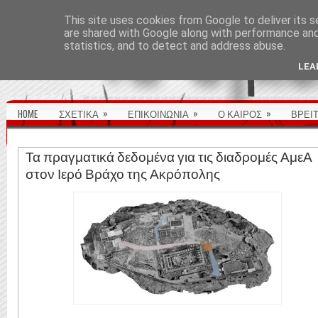
ΑΡΧΙΚΉ ΣΕΛΊΔΑ
This site uses cookies from Google to deliver its s
are shared with Google along with performance and 
statistics, and to detect and address abuse.
LEA
»
»
»
HOME
ΣΧΕΤΙΚΑ
ΕΠΙΚΟΙΝΩΝΙΑ
Ο ΚΑΙΡΟΣ
ΒΡΕΙ
Τα πραγματικά δεδομένα για τις διαδρομές ΑμεΑ
στον Ιερό Βράχο της Ακρόπολης