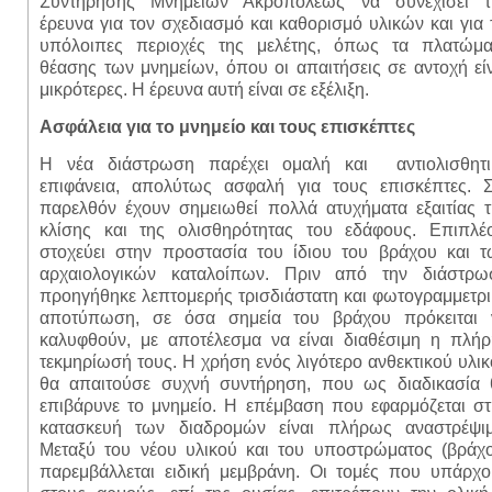
Συντήρησης Μνημείων Ακροπόλεως να συνεχίσει τ
έρευνα για τον σχεδιασμό και καθορισμό υλικών και για 
υπόλοιπες περιοχές της μελέτης, όπως τα πλατώμα
θέασης των μνημείων, όπου οι απαιτήσεις σε αντοχή εί
μικρότερες. Η έρευνα αυτή είναι σε εξέλιξη.
Ασφάλεια για το μνημείο και τους επισκέπτες
Η νέα διάστρωση παρέχει ομαλή και αντιολισθητι
επιφάνεια, απολύτως ασφαλή για τους επισκέπτες. Σ
παρελθόν έχουν σημειωθεί πολλά ατυχήματα εξαιτίας τ
κλίσης και της ολισθηρότητας του εδάφους. Επιπλέο
στοχεύει στην προστασία του ίδιου του βράχου και τ
αρχαιολογικών καταλοίπων. Πριν από την διάστρω
προηγήθηκε λεπτομερής τρισδιάστατη και φωτογραμμετρ
αποτύπωση, σε όσα σημεία του βράχου πρόκειται 
καλυφθούν, με αποτέλεσμα να είναι διαθέσιμη η πλήρ
τεκμηρίωσή τους. Η χρήση ενός λιγότερο ανθεκτικού υλι
θα απαιτούσε συχνή συντήρηση, που ως διαδικασία 
επιβάρυνε το μνημείο. Η επέμβαση που εφαρμόζεται στ
κατασκευή των διαδρομών είναι πλήρως αναστρέψιμ
Μεταξύ του νέου υλικού και του υποστρώματος (βράχο
παρεμβάλλεται ειδική μεμβράνη. Οι τομές που υπάρχο