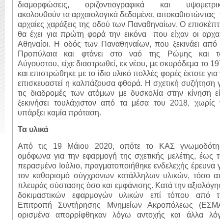
διαμορφώσεις, οριζοντιογραφικά και υψομετρικ
ακολουθούν τα αρχαιολογικά δεδομένα, αποκαθιστώντας 
αρχαίες χαράξεις της οδού των Παναθηναίων. Ο επισκέπ
θα έχει για πρώτη φορά την εικόνα που είχαν οι αρχα
Αθηναίοι. Η οδός των Παναθηναίων, που ξεκινάει από 
Προπύλαια και φτάνει στο ναό της Ρώμης και τ
Αύγουστου, είχε διαστρωθεί, εκ νέου, με σκυρόδεμα το 1
και επιστρώθηκε με το ίδιο υλικό πολλές φορές έκτοτε για
επισκευαστεί η καλπάζουσα φθορά. Η σχετική συζήτηση 
τις διαδρομές των ατόμων με δυσκολία στην κίνηση εί
ξεκινήσει τουλάχιστον από τα μέσα του 2018, χωρίς 
υπάρξει καμία πρόταση.
Τα υλικά
Από τις 19 Μάιου 2020, οπότε το ΚΑΣ γνωμοδότη
ομόφωνα για την εφαρμογή της σχετικής μελέτης, έως 
περασμένο Ιούλιο, πραγματοποιήθηκε ενδελεχής έρευνα 
τον καθορισμό σύγχρονων κατάλληλων υλικών, τόσο α
πλευράς σύστασης όσο και εμφάνισης. Κατά την αξιολόγ
δοκιμαστικών εφαρμογών υλικών επί τόπου από τ
Επιτροπή Συντήρησης Μνημείων Ακροπόλεως (ΕΣΜΑ
ορισμένα απορρίφθηκαν λόγω αντοχής και άλλα λό