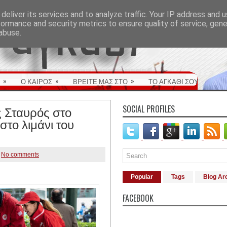
deliver its services and to analyze traffic. Your IP address and 
formance and security metrics to ensure quality of service, gen
abuse.
»
»
»
Ο ΚΑΙΡΟΣ
ΒΡΕΙΤΕ ΜΑΣ ΣΤΟ
ΤΟ ΑΓΚΑΘΙ ΣΟΥ
 Σταυρός στο
SOCIAL PROFILES
το λιμάνι του
No comments
Popular
Tags
Blog Ar
FACEBOOK