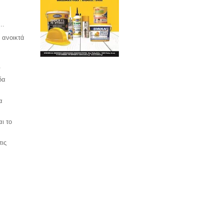
..
 ανοικτά
.
δα
α
ι το
τις