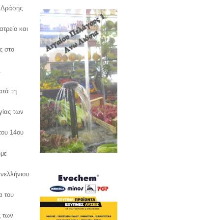
 Δράσης
ατρείο και
ς στο
.
ατά τη
γίας των
του 14ου
υμε
νελλήνιου
α του
ς των