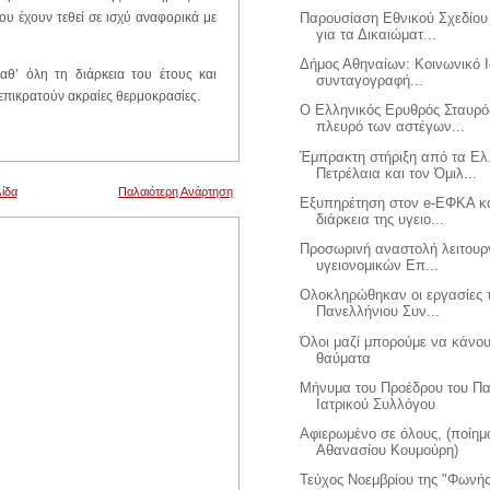
Παρουσίαση Εθνικού Σχεδίου
ου έχουν τεθεί σε ισχύ αναφορικά με
για τα Δικαιώματ...
Δήμος Αθηναίων: Κοινωνικό Ι
αθ’ όλη τη διάρκεια του έτους και
συνταγογραφή...
α επικρατούν ακραίες θερμοκρασίες.
Ο Ελληνικός Ερυθρός Σταυρό
πλευρό των αστέγων...
Έμπρακτη στήριξη από τα Ελ
Πετρέλαια και τον Όμιλ...
ίδα
Παλαιότερη Ανάρτηση
Εξυπηρέτηση στον e-ΕΦΚΑ κ
διάρκεια της υγειο...
Προσωρινή αναστολή λειτουρ
υγειονομικών Επ...
Ολοκληρώθηκαν οι εργασίες 
Πανελλήνιου Συν...
Όλοι μαζί μπορούμε να κάνο
θαύματα
Μήνυμα του Προέδρου του Πα
Ιατρικού Συλλόγου
Αφιερωμένο σε όλους, (ποίημ
Αθανασίου Κουμούρη)
Τεύχος Νοεμβρίου της "Φωνή