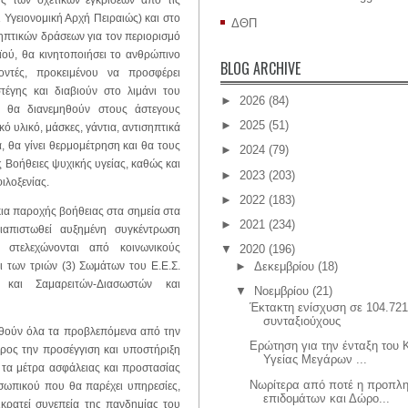
ης των σχετικών εγκρίσεων από τις
ι Υγειονομική Αρχή Πειραιώς) και στο
ΔΘΠ
ηπτικών δράσεων για τον περιορισμό
ού, θα κινητοποιήσει το ανθρώπινο
BLOG ARCHIVE
οντές, προκειμένου να προσφέρει
έγης και διαβιούν στο λιμάνι του
►
2026
(84)
ς θα διανεμηθούν στους άστεγους
►
2025
(51)
 υλικό, μάσκες, γάντια, αντισηπτικά
, θα γίνει θερμομέτρηση και θα τους
►
2024
(79)
Βοήθειες ψυχικής υγείας, καθώς και
►
2023
(203)
ιλοξενίας.
►
2022
(183)
ια παροχής βοήθειας στα σημεία στα
►
2021
(234)
ιαπιστωθεί αυξημένη συγκέντρωση
 στελεχώνονται από κοινωνικούς
▼
2020
(196)
►
Δεκεμβρίου
(18)
αι των τριών (3) Σωμάτων του Ε.Ε.Σ.
ς και Σαμαρειτών-Διασωστών και
▼
Νοεμβρίου
(21)
Έκτακτη ενίσχυση σε 104.72
συνταξιούχους
θούν όλα τα προβλεπόμενα από την
Ερώτηση για την ένταξη του 
ρος την προσέγγιση και υποστήριξη
Υγείας Μεγάρων ...
τα μέτρα ασφάλειας και προστασίας
Νωρίτερα από ποτέ η προπλ
ωπικού που θα παρέχει υπηρεσίες,
επιδομάτων και Δώρο...
κρατεί συνεπεία της πανδημίας του