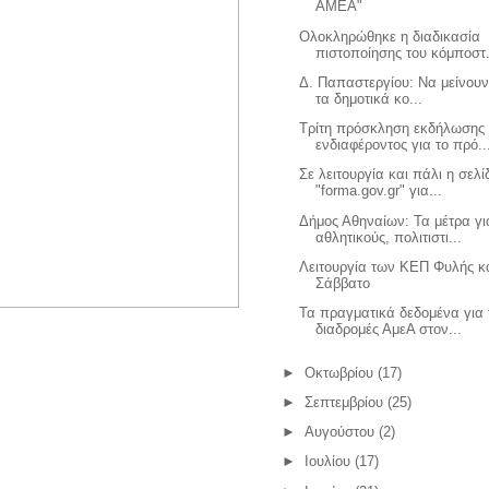
ΑΜΕΑ"
Ολοκληρώθηκε η διαδικασία
πιστοποίησης του κόμποστ.
Δ. Παπαστεργίου: Να μείνουν
τα δημοτικά κο...
Τρίτη πρόσκληση εκδήλωσης
ενδιαφέροντος για το πρό..
Σε λειτουργία και πάλι η σελί
"forma.gov.gr" για...
Δήμος Αθηναίων: Τα μέτρα γι
αθλητικούς, πολιτιστι...
Λειτουργία των ΚΕΠ Φυλής κα
Σάββατο
Τα πραγματικά δεδομένα για 
διαδρομές ΑμεΑ στον...
►
Οκτωβρίου
(17)
►
Σεπτεμβρίου
(25)
►
Αυγούστου
(2)
►
Ιουλίου
(17)