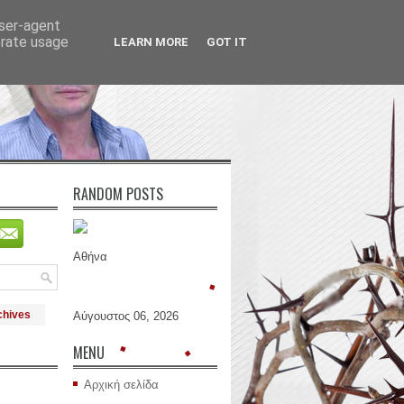
user-agent
erate usage
LEARN MORE
GOT IT
RANDOM POSTS
Αθήνα
chives
Αύγουστος 06, 2026
MENU
Αρχική σελίδα