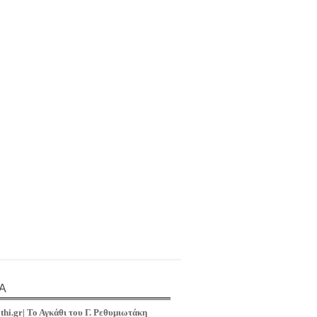
Α
thi.gr|
Το Αγκάθι του Γ
.
Ρεθυμιωτά
κη