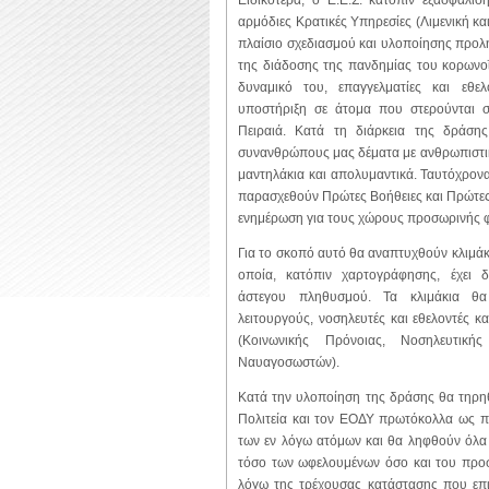
Ειδικότερα, ο Ε.Ε.Σ. κατόπιν εξασφάλισ
αρμόδιες Κρατικές Υπηρεσίες (Λιμενική κα
πλαίσιο σχεδιασμού και υλοποίησης προλ
της διάδοσης της πανδημίας του κορωνοϊ
δυναμικό του, επαγγελματίες και εθελ
υποστήριξη σε άτομα που στερούνται στ
Πειραιά. Κατά τη διάρκεια της δράση
συνανθρώπους μας δέματα με ανθρωπιστικό
μαντηλάκια και απολυμαντικά. Ταυτόχρονα
παρασχεθούν Πρώτες Βοήθειες και Πρώτες 
ενημέρωση για τους χώρους προσωρινής φ
Για το σκοπό αυτό θα αναπτυχθούν κλιμάκ
οποία, κατόπιν χαρτογράφησης, έχει δ
άστεγου πληθυσμού. Τα κλιμάκια θα
λειτουργούς, νοσηλευτές και εθελοντές κ
(Κοινωνικής Πρόνοιας, Νοσηλευτική
Ναυαγοσωστών).
Κατά την υλοποίηση της δράσης θα τηρη
Πολιτεία και τον ΕΟΔΥ πρωτόκολλα ως π
των εν λόγω ατόμων και θα ληφθούν όλα 
τόσο των ωφελουμένων όσο και του προσ
λόγω της τρέχουσας κατάστασης που επι