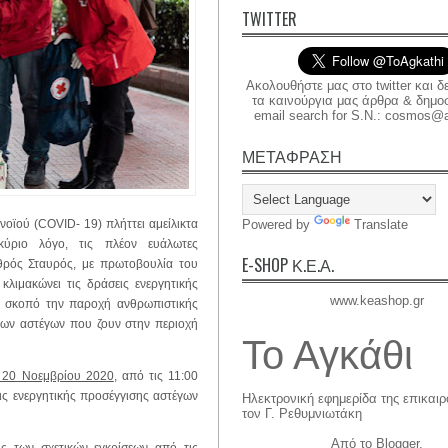
TWITTER
Ακολουθήστε μας στο twitter και δ
τα καινούργια μας άρθρα & δημοσι
email search for S.N.: cosmos@a
ΜΕΤΑΦΡΑΣΗ
οϊού (COVID- 19) πλήττει αμείλικτα
Powered by
Translate
κύριο λόγο, τις πλέον ευάλωτες
E-SHOP Κ.Ε.Α.
θρός Σταυρός, με πρωτοβουλία του
κλιμακώνει τις δράσεις ενεργητικής
www.keashop.gr
ε σκοπό την παροχή ανθρωπιστικής
των αστέγων που ζουν στην περιοχή
Το Αγκάθι
 20 Νοεμβρίου 2020
, από τις 11:00
ις ενεργητικής προσέγγισης αστέγων
Ηλεκτρονική εφημερίδα της επικαι
τον Γ. Ρεθυμνιωτάκη
Από το
Blogger
.