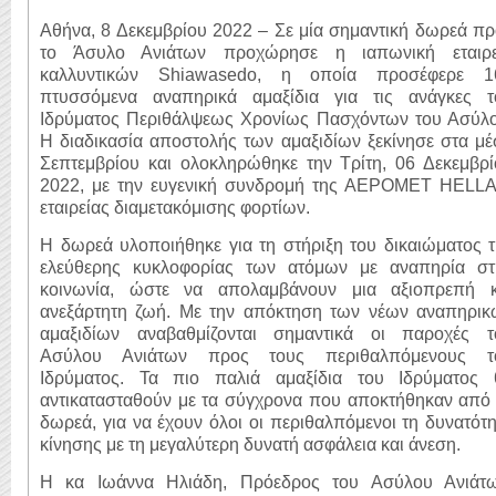
Αθήνα, 8 Δεκεμβρίου 2022 – Σε μία σημαντική δωρεά π
το Άσυλο Ανιάτων προχώρησε η ιαπωνική εταιρε
καλλυντικών Shiawasedo, η οποία προσέφερε 1
πτυσσόμενα αναπηρικά αμαξίδια για τις ανάγκες τ
Ιδρύματος Περιθάλψεως Χρονίως Πασχόντων του Ασύλο
Η διαδικασία αποστολής των αμαξιδίων ξεκίνησε στα μ
Σεπτεμβρίου και ολοκληρώθηκε την Τρίτη, 06 Δεκεμβρί
2022, με την ευγενική συνδρομή της ΑΕΡΟΜΕΤ HELLA
εταιρείας διαμετακόμισης φορτίων.
Η δωρεά υλοποιήθηκε για τη στήριξη του δικαιώματος 
ελεύθερης κυκλοφορίας των ατόμων με αναπηρία στ
κοινωνία, ώστε να απολαμβάνουν μια αξιοπρεπή κ
ανεξάρτητη ζωή. Με την απόκτηση των νέων αναπηρικ
αμαξιδίων αναβαθμίζονται σημαντικά οι παροχές τ
Ασύλου Ανιάτων προς τους περιθαλπόμενους τ
Ιδρύματος. Τα πιο παλιά αμαξίδια του Ιδρύματος 
αντικατασταθούν με τα σύγχρονα που αποκτήθηκαν από 
δωρεά, για να έχουν όλοι οι περιθαλπόμενοι τη δυνατότ
κίνησης με τη μεγαλύτερη δυνατή ασφάλεια και άνεση.
Η κα Ιωάννα Ηλιάδη, Πρόεδρος του Ασύλου Ανιάτω