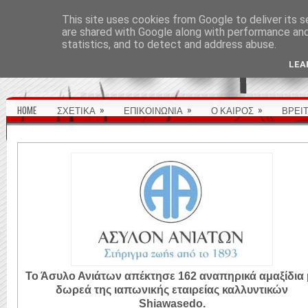
ΑΡΧΙΚΉ ΣΕΛΊΔΑ
This site uses cookies from Google to deliver its s
are shared with Google along with performance and 
statistics, and to detect and address abuse.
LEA
»
»
»
HOME
ΣΧΕΤΙΚΑ
ΕΠΙΚΟΙΝΩΝΙΑ
Ο ΚΑΙΡΟΣ
ΒΡΕΙ
Το Άσυλο Ανιάτων απέκτησε 162 αναπηρικά αμαξίδια 
δωρεά της ιαπωνικής εταιρείας καλλυντικών
Shiawasedo.