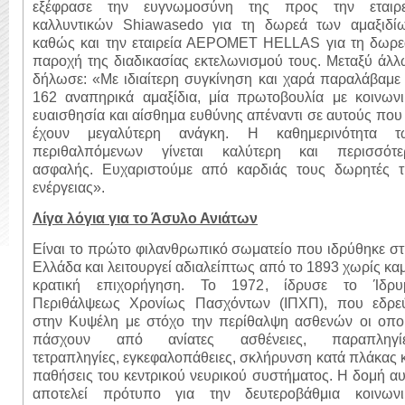
εξέφρασε την ευγνωμοσύνη της προς την εταιρε
καλλυντικών Shiawasedo για τη δωρεά των αμαξιδίω
καθώς και την εταιρεία ΑΕΡΟΜΕΤ HELLAS για τη δωρε
παροχή της διαδικασίας εκτελωνισμού τους. Μεταξύ άλ
δήλωσε: «Με ιδιαίτερη συγκίνηση και χαρά παραλάβαμε
162 αναπηρικά αμαξίδια, μία πρωτοβουλία με κοινωνι
ευαισθησία και αίσθημα ευθύνης απέναντι σε αυτούς που
έχουν μεγαλύτερη ανάγκη. Η καθημερινότητα τ
περιθαλπόμενων γίνεται καλύτερη και περισσότε
ασφαλής. Ευχαριστούμε από καρδιάς τους δωρητές τ
ενέργειας».
Λίγα λόγια για το Άσυλο Ανιάτων
Είναι το πρώτο φιλανθρωπικό σωματείο που ιδρύθηκε σ
Ελλάδα και λειτουργεί αδιαλείπτως από το 1893 χωρίς κα
κρατική επιχορήγηση. Το 1972, ίδρυσε το Ίδρυ
Περιθάλψεως Χρονίως Πασχόντων (ΙΠΧΠ), που εδρεύ
στην Κυψέλη με στόχο την περίθαλψη ασθενών οι οποί
πάσχουν από ανίατες ασθένειες, παραπληγίε
τετραπληγίες, εγκεφαλοπάθειες, σκλήρυνση κατά πλάκας 
παθήσεις του κεντρικού νευρικού συστήματος. Η δομή α
αποτελεί πρότυπο για την δευτεροβάθμια κοινωνι