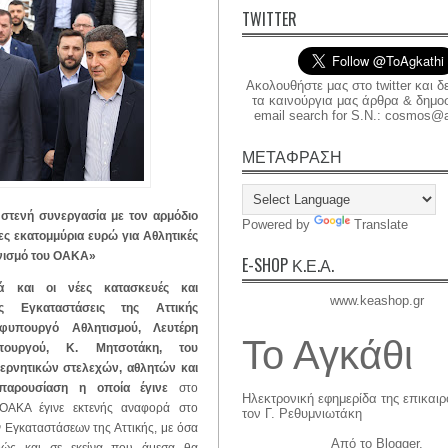
TWITTER
Ακολουθήστε μας στο twitter και δ
τα καινούργια μας άρθρα & δημοσι
email search for S.N.: cosmos@a
ΜΕΤΑΦΡΑΣΗ
 στενή συνεργασία με τον αρμόδιο
Powered by
Translate
ς εκατομμύρια ευρώ για Αθλητικές
ονισμό του ΟΑΚΑ»
E-SHOP Κ.Ε.Α.
ά και οι νέες κατασκευές και
www.keashop.gr
ς Εγκαταστάσεις της Αττικής
υπουργό Αθλητισμού, Λευτέρη
Το Αγκάθι
ουργού, Κ. Μητσοτάκη, του
ερνητικών στελεχών, αθλητών και
 παρουσίαση η οποία έγινε
στο
Ηλεκτρονική εφημερίδα της επικαι
ΟΑΚΑ έγινε εκτενής αναφορά στο
τον Γ. Ρεθυμνιωτάκη
Εγκαταστάσεων της Αττικής, με όσα
Από το
Blogger
.