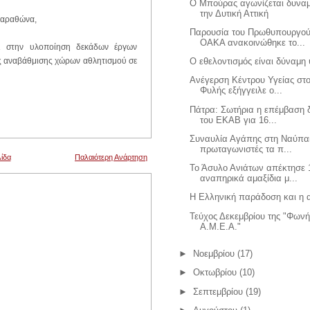
Ο Μπούρας αγωνίζεται δυναμ
την Δυτική Αττική
 Μαραθώνα,
Παρουσία του Πρωθυπουργού
ΟΑΚΑ ανακοινώθηκε το...
ι στην υλοποίηση δεκάδων έργων
ής αναβάθμισης χώρων αθλητισμού σε
Ο εθελοντισμός είναι δύναμη
Ανέγερση Κέντρου Υγείας στ
Φυλής εξήγγειλε ο...
Πάτρα: Σωτήρια η επέμβαση 
του ΕΚΑΒ για 16...
Συναυλία Αγάπης στη Ναύπα
πρωταγωνιστές τα π...
ίδα
Παλαιότερη Ανάρτηση
Το Άσυλο Ανιάτων απέκτησε 
αναπηρικά αμαξίδια μ...
Η Ελληνική παράδοση και η α
Τεύχος Δεκεμβρίου της "Φων
Α.Μ.Ε.Α."
►
Νοεμβρίου
(17)
►
Οκτωβρίου
(10)
►
Σεπτεμβρίου
(19)