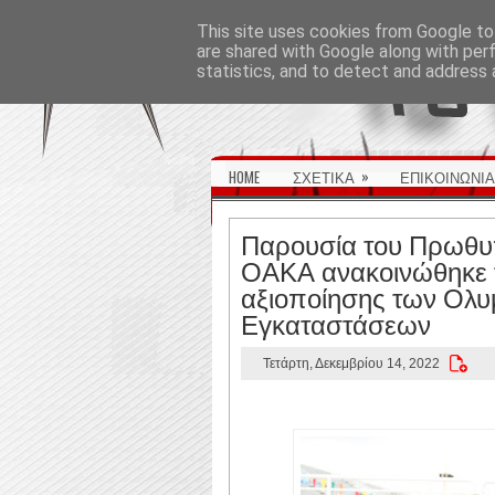
ΑΡΧΙΚΉ ΣΕΛΊΔΑ
This site uses cookies from Google to 
are shared with Google along with per
statistics, and to detect and address 
»
HOME
ΣΧΕΤΙΚΑ
ΕΠΙΚΟΙΝΩΝΙΑ
Παρουσία του Πρωθυ
ΟΑΚΑ ανακοινώθηκε 
αξιοποίησης των Ολ
Εγκαταστάσεων
Τετάρτη, Δεκεμβρίου 14, 2022