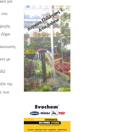
ικά για
 στο
 ψυχής.
ο Δήμο
διασώστη
κτο με
162
ξία της.
ής των