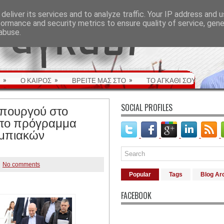
deliver its services and to analyze traffic. Your IP address and 
formance and security metrics to ensure quality of service, gen
abuse.
»
»
»
Ο ΚΑΙΡΟΣ
ΒΡΕΙΤΕ ΜΑΣ ΣΤΟ
ΤΟ ΑΓΚΑΘΙ ΣΟΥ
πουργού στο
SOCIAL PROFILES
το πρόγραμμα
υμπιακών
No comments
Popular
Tags
Blog Ar
FACEBOOK