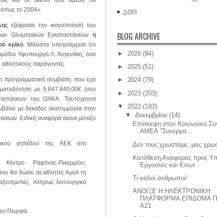
θώς και σε εκείνα που άμεσα θα
 όπως το 2004».
ΔΘΠ
λης
εξέφρασε την ικανοποίησή του
BLOG ARCHIVE
των Ολυμπιακών Εγκαταστάσεων
η
ρό κρίκο
. Μάλιστα υπογράμμισε ότι
►
2026
(84)
αρμόδιο Υφυπουργό Λ. Αυγενάκη, όσο
ς αθλητικούς παράγοντες.
►
2025
(51)
 η προγραμματική σύμβαση, που έχει
►
2024
(79)
ματοδότηση με 5.847.840,00€ (συν
►
2023
(203)
ταστάσεων του ΟΑΚΑ. Ταυτόχρονα
▼
2022
(183)
μβάλει με δεκάδες εκατομμύρια στην
▼
Δεκεμβρίου
(14)
άσεων. Ειδική αναφορά έκανε μεταξύ
Επίσκεψη στον Κοινωνικό Συ
ΑΜΕΑ "Συνεργα...
ρικού γηπέδου της ΑΕΚ στη
Δεν τους χρωστάμε, μας χρω
Κατάθεση Αναφοράς προς Υ
 Κέντρο Ραφήνας-Πικερμίου,
Εργασίας και Εσωτ...
ου θα δώσει σε αθλητές ΑμεΑ τη
Τί καλοί άνθρωποι!
αξιοπρεπές, πλήρως λειτουργικό
ΑΝΟΙΞΕ Η ΗΛΕΚΤΡΟΝΙΚΗ
ΠΛΑΤΦΟΡΜΑ ΕΠΙΔΟΜΑ Π
Α21
ον Πειραιά