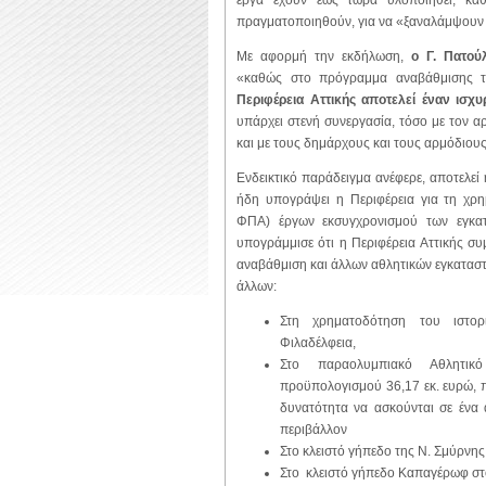
έργα έχουν έως τώρα υλοποιηθεί, κα
πραγματοποιηθούν, για να «ξαναλάμψουν
Με αφορμή την εκδήλωση,
ο Γ. Πατού
«καθώς στο πρόγραμμα αναβάθμισης 
Περιφέρεια Αττικής αποτελεί έναν ισχυ
υπάρχει στενή συνεργασία, τόσο με τον 
και με τους δημάρχους και τους αρμόδιου
Ενδεικτικό παράδειγμα ανέφερε, αποτελεί
ήδη υπογράψει η Περιφέρεια για τη χρη
ΦΠΑ) έργων εκσυγχρονισμού των εγκα
υπογράμμισε ότι η Περιφέρεια Αττικής συ
αναβάθμιση και άλλων αθλητικών εγκαταστ
άλλων:
Στη χρηματοδότηση του ιστο
Φιλαδέλφεια,
Στο παραολυμπιακό Αθλητικό
προϋπολογισμού 36,17 εκ. ευρώ, π
δυνατότητα να ασκούνται σε ένα 
περιβάλλον
Στο κλειστό γήπεδο της Ν. Σμύρνης
Στο κλειστό γήπεδο Καπαγέρωφ στ