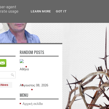
user-agent
erate usage
LEARN MORE
GOT IT
RANDOM POSTS
Αθήνα
chives
Αύγουστος 08, 2026
MENU
Αρχική σελίδα