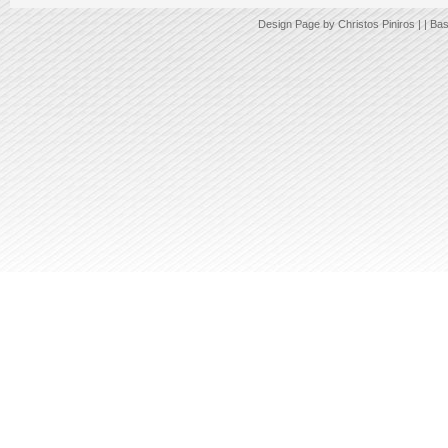
Design Page by
Christos Piniros |
| Ba