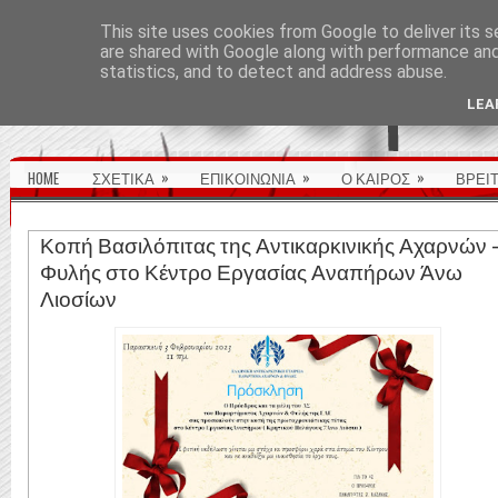
ΑΡΧΙΚΉ ΣΕΛΊΔΑ
This site uses cookies from Google to deliver its s
are shared with Google along with performance and 
statistics, and to detect and address abuse.
LEA
»
»
»
HOME
ΣΧΕΤΙΚΑ
ΕΠΙΚΟΙΝΩΝΙΑ
Ο ΚΑΙΡΟΣ
ΒΡΕΙ
Κοπή Βασιλόπιτας της Αντικαρκινικής Αχαρνών 
Φυλής στο Κέντρο Εργασίας Αναπήρων Άνω
Λιοσίων