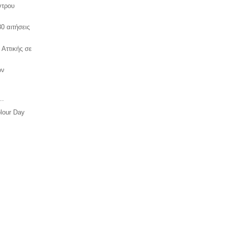
ντρου
0 αιτήσεις
 Αττικής σε
ων
..
lour Day