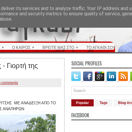
deliver its services and to analyze traffic. Your IP address and 
formance and security metrics to ensure quality of service, gen
abuse.
»
»
»
Ο ΚΑΙΡΟΣ
ΒΡΕΙΤΕ ΜΑΣ ΣΤΟ
ΤΟ ΑΓΚΑΘΙ ΣΟΥ
- Γιορτή της
SOCIAL PROFILES
 comments
ΙΤΣΗΣ ΜΕ ΑΝΑΔΕΙΞΗ ΑΠΟ ΤΟ
Popular
Tags
Blog Ar
ΑΣ ΑΝΑΠΗΡΩΝ
FACEBOOK