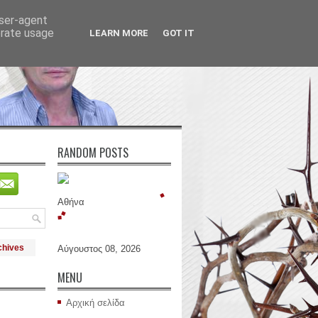
user-agent
erate usage
LEARN MORE
GOT IT
RANDOM POSTS
Αθήνα
chives
Αύγουστος 08, 2026
MENU
Αρχική σελίδα