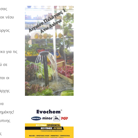
 σας
 εκ νέου
ώργος
κο για τις
ύ σε
αι οι
άρχης
να
σημάκης!
ξυπνης
ς