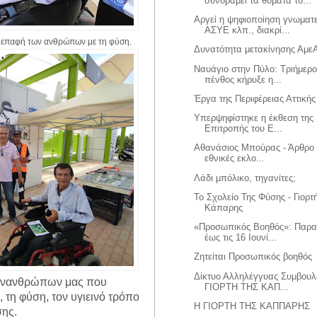
συνδράμει τα θύματα το...
Αργεί η ψηφιοποίηση γνωμα
ΑΣΥΕ κλπ., διακρί...
ην επαφή των ανθρώπων με τη φύση.
Δυνατότητα μετακίνησης Αμε
Ναυάγιο στην Πύλο: Τριήμερο
πένθος κήρυξε η...
Έργα της Περιφέρειας Αττικής
Υπερψηφίστηκε η έκθεση της 
Επιτροπής του Ε...
Αθανάσιος Μπούρας - Άρθρο μ
εθνικές εκλο...
Λάδι μπόλικο, τηγανίτες;
Το Σχολείο Της Φύσης - Γιορτ
Κάπαρης
«Προσωπικός Βοηθός»: Παρατ
έως τις 16 Ιουνί...
Ζητείται Προσωπικός βοηθός
Δίκτυο Αλληλέγγυας Συμβουλε
υνανθρώπων μας που
ΓΙΟΡΤΗ ΤΗΣ ΚΑΠ...
, τη φύση, τον υγιεινό τρόπο
Η ΓΙΟΡΤΗ ΤΗΣ ΚΑΠΠΑΡΗΣ
ης.