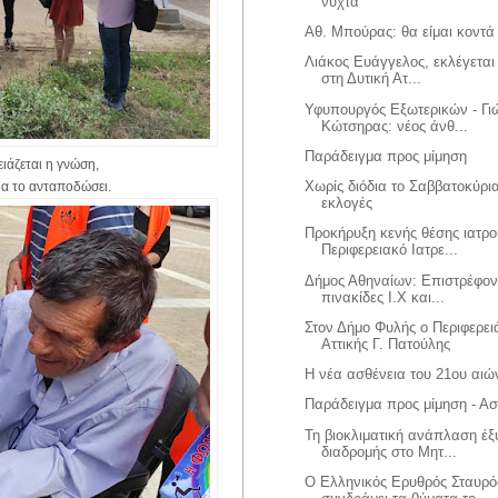
νύχτα
Αθ. Μπούρας: θα είμαι κοντά
Λιάκος Ευάγγελος, εκλέγεται
στη Δυτική Ατ...
Υφυπουργός Εξωτερικών - Γι
Κώτσηρας: νέος άνθ...
Παράδειγμα προς μίμηση
ειάζεται η γνώση,
Χωρίς διόδια το Σαββατοκύρια
θα το ανταποδώσει.
εκλογές
Προκήρυξη κενής θέσης ιατρο
Περιφερειακό Ιατρε...
Δήμος Αθηναίων: Επιστρέφοντ
πινακίδες Ι.Χ και...
Στον Δήμο Φυλής ο Περιφερει
Αττικής Γ. Πατούλης
Η νέα ασθένεια του 21ου αιώ
Παράδειγμα προς μίμηση - Α
Τη βιοκλιματική ανάπλαση έ
διαδρομής στο Μητ...
Ο Ελληνικός Ερυθρός Σταυρό