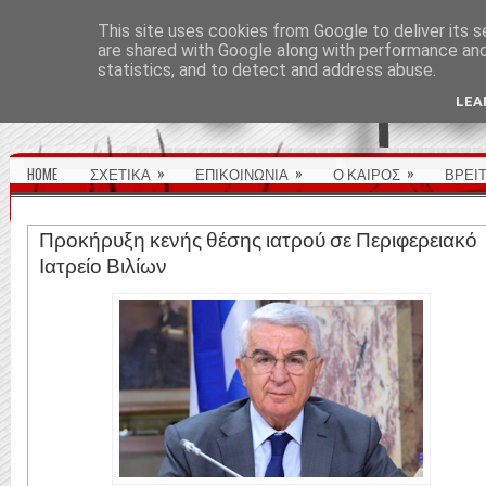
ΑΡΧΙΚΉ ΣΕΛΊΔΑ
This site uses cookies from Google to deliver its s
are shared with Google along with performance and 
statistics, and to detect and address abuse.
LEA
»
»
»
HOME
ΣΧΕΤΙΚΑ
ΕΠΙΚΟΙΝΩΝΙΑ
Ο ΚΑΙΡΟΣ
ΒΡΕΙ
Προκήρυξη κενής θέσης ιατρού σε Περιφερειακό
Ιατρείο Βιλίων