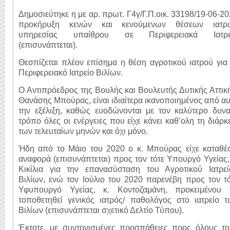
Δημοσιεύτηκε η με αρ. πρωτ. Γ4γ/Γ.Π.οικ. 33198/19-06-2
προκήρυξη κενών και κενούμενων θέσεων ιατρ
υπηρεσίας υπαίθρου σε Περιφερειακά Ιατρε
(επισυνάπτεται).
Θεσπίζεται πλέον επίσημα η θέση αγροτικού ιατρού για
Περιφερειακό Ιατρείο Βιλίων.
Ο Αντιπρόεδρος της Βουλής και Βουλευτής Δυτικής Αττικ
Θανάσης Μπούρας, είναι ιδιαίτερα ικανοποιημένος από α
την εξέλιξη, καθώς ευοδώνονται με τον καλύτερο δυνα
τρόπο όλες οι ενέργειες που είχε κάνει καθ’ολη τη διάρκ
των τελευταίων μηνών και όχι μόνο.
Ήδη από το Μάιο του 2020 ο κ. Μπούρας είχε καταθέσ
αναφορά (επισυνάπτεται) προς τον τότε Υπουργό Υγείας,
Κικίλια για την επανασύσταση του Αγροτικού Ιατρεί
Βιλίων, ενώ τον Ιούλιο του 2020 παρενέβη προς τον τ
Υφυπουργό Υγείας, κ. Κοντοζαμάνη, προκειμένου 
τοποθετηθεί γενικός ιατρός/ παθολόγος στο ιατρείο τ
Βιλίων (επισυνάπτεται σχετικό Δελτίο Τύπου).
Έκτοτε, με συντονισμένες προσπάθειες προς όλους το