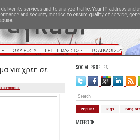
deliver its services and to analyze traffic. Your IP address and 
formance and security metrics to ensure quality of service, gen
abuse.
»
»
»
Ο ΚΑΙΡΟΣ
ΒΡΕΙΤΕ ΜΑΣ ΣΤΟ
ΤΟ ΑΓΚΑΘΙ ΣΟΥ
εμα για χρέη σε
SOCIAL PROFILES
o comments
Popular
Tags
Blog Ar
FACEBOOK