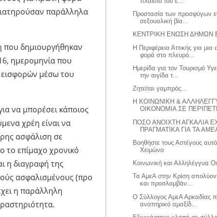
πλαίσιο του ε...
 διατηρούσαν παράλληλα
Προστασία των προσφύγων ε
σεξουαλική βία...
ΚΕΝΤΡΙΚΗ ΕΝΩΣΗ ΔΗΜΩΝ
η που δημιουργήθηκαν
Η Περιφέρεια Αττικής για μια
φορά στο πλευρό...
016, ημερομηνία που
Ημερίδα για τον Τουρισμό Υγε
 εισφορών μέσω του
την αιγίδα τ...
Ζητείται γαμπρός...
Η ΚΟΙΝΩΝΙΚΗ & ΑΛΛΗΛΕΓΓ
ια να μπορέσει κάποιος
ΟΙΚΟΝΟΜΙΑ ΣΕ ΠΕΡΙΠΕΤΕ
μενα χρέη είναι να
ΠΟΣΟ ΑΝΟΙΧΤΗ ΑΓΚΑΛΙΑ 
ΠΡΑΓΜΑΤΙΚΑ ΓΙΑ ΤΑ ΑΜΕΑ
ήρης ασφάλιση σε
Βοηθήστε τους Αστέγους αυτό
ο το επίμαχο χρονικό
Χειμώνα
αι η διαγραφή της
Κοινωνική και Αλληλέγγυα Ο
αιούς ασφαλισμένους (προ
Τα ΑμεΑ στην Κρίση απολύον
και προσλαμβάν...
 έχει η παράλληλη
Ο Σύλλογος ΑμεΑ Αρκαδίας 
δραστηριότητα.
αναπηρικό αμαξίδ...