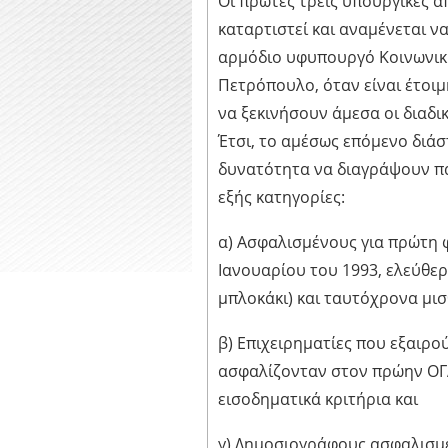
Οι πρώτες τρεις υπουργικές 
καταρτιστεί και αναμένεται 
αρμόδιο υφυπουργό Κοινωνικ
Πετρόπουλο, όταν είναι έτοιμ
να ξεκινήσουν άμεσα οι διαδικ
Έτσι, το αμέσως επόμενο διάσ
δυνατότητα να διαγράψουν πα
εξής κατηγορίες:
α) Ασφαλισμένους για πρώτη 
Ιανουαρίου του 1993, ελεύθερ
μπλοκάκι) και ταυτόχρονα μι
β) Επιχειρηματίες που εξαιρο
ασφαλίζονταν στον πρώην ΟΓ
εισοδηματικά κριτήρια και
γ) Δημοσιογράφους ασφαλισμ