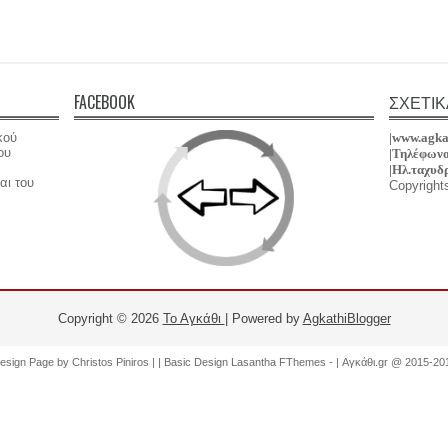
FACEBOOK
ΣΧΕΤΙΚ
κού
|www.agka
ου
|Τηλέφωνο
|
Hλ.ταχυδ
αι του
Copyright
Copyright ©
2026
Το Αγκάθι
| Powered by
AgkathiBlogger
esign Page by
Christos Piniros |
| Basic Design
Lasantha FThemes
-
|
Αγκάθι.gr @ 2015-20