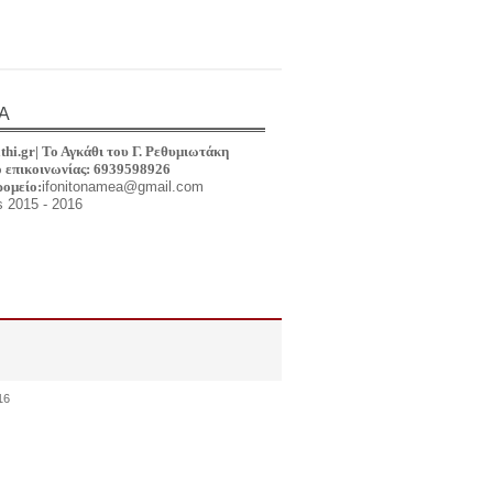
Α
thi.gr|
Το Αγκάθι του Γ
.
Ρεθυμιωτά
κη
 επικοινωνίας: 6939598926
ρομείο:
ifonitonamea@gmail.com
s 2015 - 2016
16