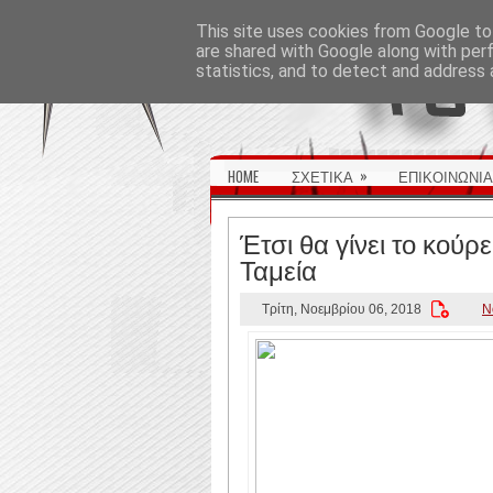
ΑΡΧΙΚΉ ΣΕΛΊΔΑ
This site uses cookies from Google to 
are shared with Google along with per
statistics, and to detect and address 
»
HOME
ΣΧΕΤΙΚΑ
ΕΠΙΚΟΙΝΩΝΙΑ
Έτσι θα γίνει το κούρ
Ταμεία
Τρίτη, Νοεμβρίου 06, 2018
N