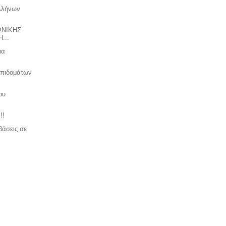
Ελλήνων
ΩΝΙΚΗΣ
...
ια
επιδομάτων
ου
!!
βάσεις σε