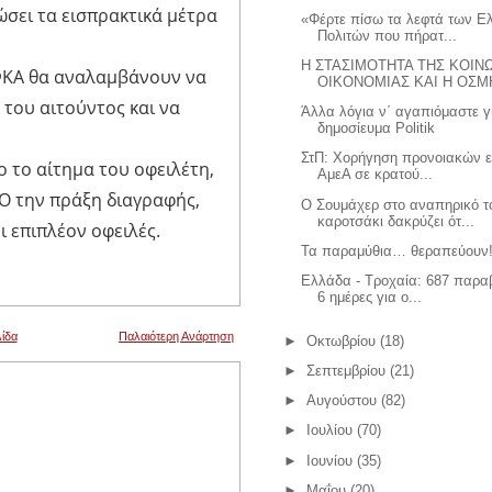
ώσει τα εισπρακτικά μέτρα
«Φέρτε πίσω τα λεφτά των 
Πολιτών που πήρατ...
Η ΣΤΑΣΙΜΟΤΗΤΑ ΤΗΣ ΚΟΙΝ
ΕΦΚΑ θα αναλαμβάνουν να
ΟΙΚΟΝΟΜΙΑΣ ΚΑΙ Η ΟΣΜΗ
 του αιτούντος και να
Άλλα λόγια ν΄ αγαπιόμαστε γ
δημοσίευμα Politik
ΣτΠ: Χορήγηση προνοιακών 
ο το αίτημα του οφειλέτη,
ΑμεΑ σε κρατού...
ΑΟ την πράξη διαγραφής,
Ο Σουμάχερ στο αναπηρικό τ
καροτσάκι δακρύζει ότ...
 επιπλέον οφειλές.
Τα παραμύθια… θεραπεύουν!
Ελλάδα - Τροχαία: 687 παρα
6 ημέρες για ο...
ίδα
Παλαιότερη Ανάρτηση
►
Οκτωβρίου
(18)
►
Σεπτεμβρίου
(21)
►
Αυγούστου
(82)
►
Ιουλίου
(70)
►
Ιουνίου
(35)
►
Μαΐου
(20)