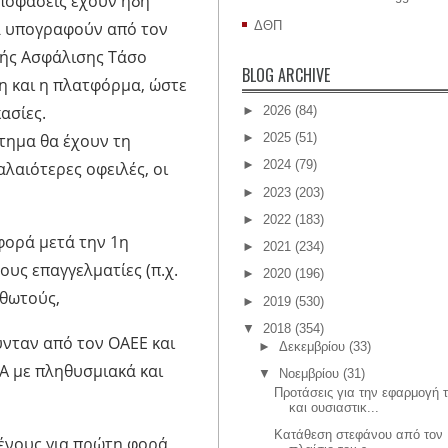
αποφάσεις έχουν ήδη
ΔΘΠ
να υπογραφούν από τον
ής Ασφάλισης Τάσο
BLOG ARCHIVE
η και η πλατφόρμα, ώστε
ασίες.
►
2026
(84)
τημα θα έχουν τη
►
2025
(51)
►
2024
(79)
λαιότερες οφειλές, οι
►
2023
(203)
►
2022
(183)
φορά μετά την 1η
►
2021
(234)
ους επαγγελματίες (π.χ.
►
2020
(196)
σθωτούς,
►
2019
(530)
▼
2018
(354)
ύνταν από τον ΟΑΕΕ και
►
Δεκεμβρίου
(33)
Α με πληθυσμιακά και
▼
Νοεμβρίου
(31)
Προτάσεις για την εφαρμογή 
και ουσιαστικ...
Κατάθεση στεφάνου από τον 
ένους για πρώτη φορά