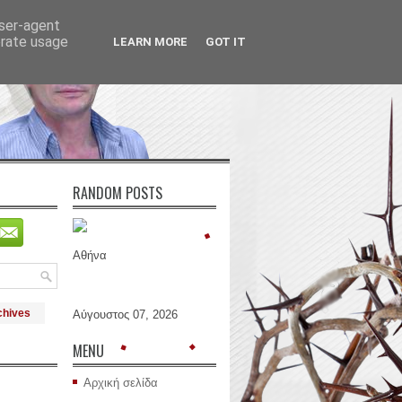
user-agent
erate usage
LEARN MORE
GOT IT
RANDOM POSTS
Αθήνα
chives
Αύγουστος 07, 2026
MENU
Αρχική σελίδα