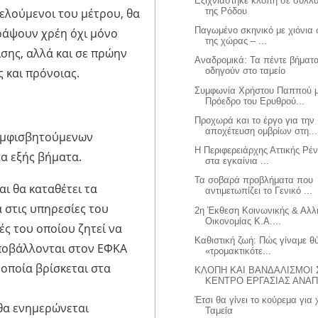
Εξιχνιάστηκε κλοπή σε σύλλ
της Ρόδου
φελούμενοι του μέτρου, θα
Παγωμένο σκηνικό με χιόνια 
ράψουν χρέη όχι μόνο
της χώρας – ...
σης, αλλά και σε πρώην
Αναδρομικά: Τα πέντε βήματ
 και πρόνοιας.
οδηγούν στο ταμείο
Συμφωνία Χρήστου Παππού μ
Πρόεδρο του Ερυθρού...
Προχωρά και το έργο για την
αποχέτευση ομβρίων στη...
 αμφισβητούμενων
Η Περιφερειάρχης Αττικής Ρέ
τα εξής βήματα.
στα εγκαίνια ...
Τα σοβαρά προβλήματα που
αι θα καταθέτει τα
αντιμετωπίζει το Γενικό ...
 στις υπηρεσίες του
2η Έκθεση Κοινωνικής & Αλ
Οικονομίας Κ.Α....
ές του οποίου ζητεί να
Καθιστική ζωή: Πώς γίναμε θ
υποβάλλονται στον ΕΦΚΑ
«τρομακτικότε...
οποία βρίσκεται στα
ΚΛΟΠΗ ΚΑΙ ΒΑΝΔΑΛΙΣΜΟΙ 
ΚΕΝΤΡΟ ΕΡΓΑΣΙΑΣ ΑΝΑ
Έτσι θα γίνει το κούρεμα για 
θα ενημερώνεται
Ταμεία