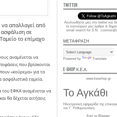
TWITTER
Ακολουθήστε μας στο twitter και δ
ς να απαλλαγεί από
τα καινούργια μας άρθρα & δημοσι
email search for S.N.: cosmos@a
ι ασφάλιση σε
Ταμείο το επίμαχο
ΜΕΤΑΦΡΑΣΗ
νους αναμένεται να
Powered by
Translate
αποφάσεις που βρίσκονται
E-SHOP Κ.Ε.Α.
πουν «κούρεμα» για τα
 ασφαλιστικά ταμεία.
www.keashop.gr
Το Αγκάθι
α του ΕΦΚΑ αναμένεται να
και θα δέχεται αιτήσεις
Ηλεκτρονική εφημερίδα της επικαι
τον Γ. Ρεθυμνιωτάκη
Από το
Blogger
.