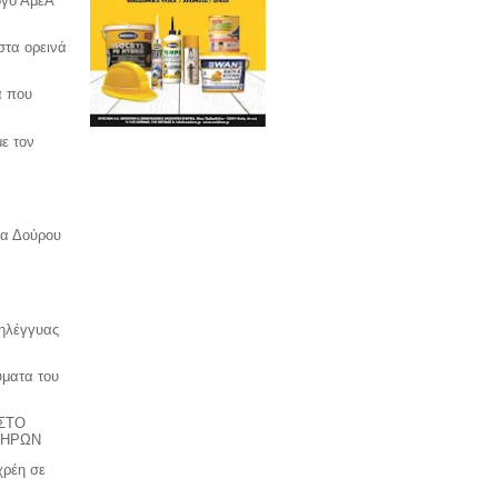
ογο ΑμεΑ
στα ορεινά
α που
ε τον
να Δούρου
ληλέγγυας
ύματα του
ΣΤΟ
ΠΗΡΩΝ
χρέη σε