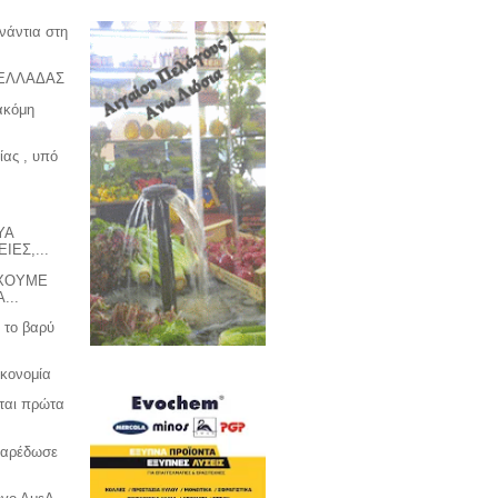
νάντια στη
 ΕΛΛΑΔΑΣ
 ακόμη
ίας , υπό
ΥΑ
ΙΕΣ,...
ΕΧΟΥΜΕ
...
 το βαρύ
ικονομία
ται πρώτα
παρέδωσε