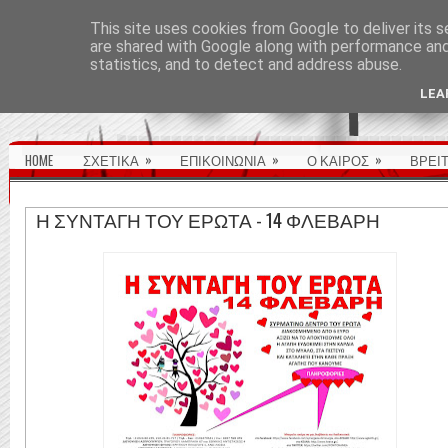
ΑΡΧΙΚΉ ΣΕΛΊΔΑ
This site uses cookies from Google to deliver its s
are shared with Google along with performance and 
statistics, and to detect and address abuse.
LEA
»
»
»
HOME
ΣΧΕΤΙΚΑ
ΕΠΙΚΟΙΝΩΝΙΑ
Ο ΚΑΙΡΟΣ
ΒΡΕΙ
Η ΣΥΝΤΑΓΗ ΤΟΥ ΕΡΩΤΑ - 14 ΦΛΕΒΑΡΗ