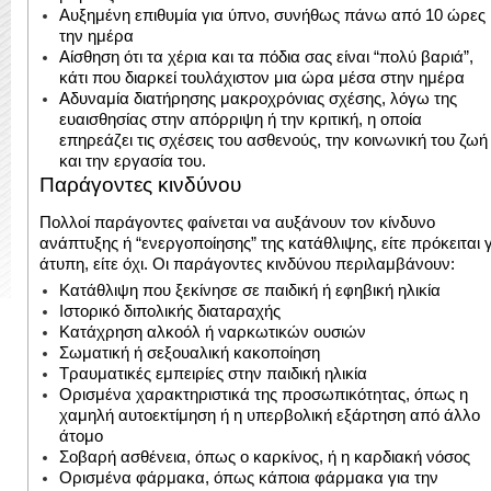
Αυξημένη επιθυμία για ύπνο, συνήθως πάνω από 10 ώρες
την ημέρα
Αίσθηση ότι τα χέρια και τα πόδια σας είναι “πολύ βαριά”,
κάτι που διαρκεί τουλάχιστον μια ώρα μέσα στην ημέρα
Αδυναμία διατήρησης μακροχρόνιας σχέσης, λόγω της
ευαισθησίας στην απόρριψη ή την κριτική, η οποία
επηρεάζει τις σχέσεις του ασθενούς, την κοινωνική του ζωή
και την εργασία του.
Παράγοντες κινδύνου
Πολλοί παράγοντες φαίνεται να αυξάνουν τον κίνδυνο
ανάπτυξης ή “ενεργοποίησης” της κατάθλιψης, είτε πρόκειται 
άτυπη, είτε όχι. Οι παράγοντες κινδύνου περιλαμβάνουν:
Κατάθλιψη που ξεκίνησε σε παιδική ή εφηβική ηλικία
Ιστορικό διπολικής διαταραχής
Κατάχρηση αλκοόλ ή ναρκωτικών ουσιών
Σωματική ή σεξουαλική κακοποίηση
Τραυματικές εμπειρίες στην παιδική ηλικία
Ορισμένα χαρακτηριστικά της προσωπικότητας, όπως η
χαμηλή αυτοεκτίμηση ή η υπερβολική εξάρτηση από άλλο
άτομο
Σοβαρή ασθένεια, όπως ο καρκίνος, ή η καρδιακή νόσος
Ορισμένα φάρμακα, όπως κάποια φάρμακα για την