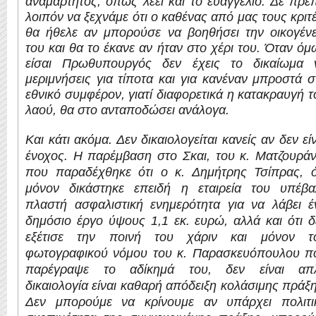
αναμάρτητος, όπως λέει και το ευαγγέλιο. Δε πρέπ
λοιπόν να ξεχνάμε ότι ο καθένας από μας τους κριτέ
θα ήθελε αν μπορούσε να βοηθήσει την οικογένε
του και θα το έκανε αν ήταν στο χέρι του. Όταν όμ
είσαι Πρωθυπουργός δεν έχεις το δικαίωμα 
μεριμνήσεις για τίποτα και για κανέναν μπροστά σ
εθνικό συμφέρον, γιατί διαφορετικά η κατακραυγή τ
λαού, θα στο ανταποδώσει ανάλογα.
Και κάτι ακόμα. Δεν δικαιολογείται κανείς αν δεν εί
ένοχος. Η παρέμβαση στο Σκαι, του κ. Ματζουράν
που παραδέχθηκε ότι ο κ. Δημήτρης Τσίπρας, ό
μόνον δικάστηκε επειδή η εταιρεία του υπέβα
πλαστή ασφαλιστική ενημερότητα για να λάβει έ
δημόσιο έργο ύψους 1,1 εκ. ευρώ, αλλά και ότι δ
εξέτισε την ποινή του χάριν και μόνον τ
φωτογραφικού νόμου του κ. Παρασκευόπουλου π
παρέγραψε το αδίκημά του, δεν είναι απ
δικαιολογία είναι καθαρή απόδειξη κολάσιμης πράξη
Δεν μπορούμε να κρίνουμε αν υπάρχει πολιτι