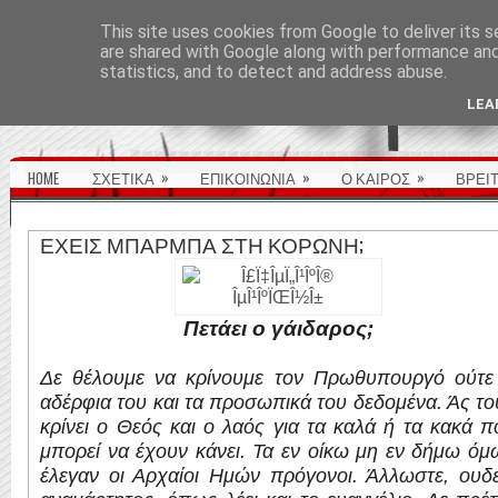
ΑΡΧΙΚΉ ΣΕΛΊΔΑ
This site uses cookies from Google to deliver its s
are shared with Google along with performance and 
statistics, and to detect and address abuse.
LEA
»
»
»
HOME
ΣΧΕΤΙΚΑ
ΕΠΙΚΟΙΝΩΝΙΑ
Ο ΚΑΙΡΟΣ
ΒΡΕΙ
ΕΧΕΙΣ ΜΠΑΡΜΠΑ ΣΤΗ ΚΟΡΩΝΗ;
Πετάει ο γάιδαρος;
Δε θέλουμε να κρίνουμε τον Πρωθυπουργό ούτε 
αδέρφια του και τα προσωπικά του δεδομένα. Άς το
κρίνει ο Θεός και ο λαός για τα καλά ή τα κακά π
μπορεί να έχουν κάνει. Τα εν οίκω μη εν δήμω όμ
έλεγαν οι Αρχαίοι Ημών πρόγονοι. Άλλωστε, ουδε