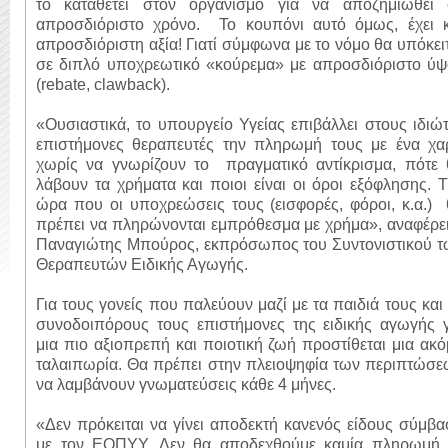
το καταθέτει στον οργανισμό για να αποζημιωθεί 
απροσδιόριστο χρόνο.
Το κουπόνι αυτό όμως, έχει κ
απροσδιόριστη αξία! Γιατί σύμφωνα με το νόμο θα υπόκει
σε διπλό υποχρεωτικό «κούρεμα» με απροσδιόριστο ύψ
(rebate, clawback).
«Ουσιαστικά, το υπουργείο Υγείας επιβάλλει στους ιδιώ
επιστήμονες θεραπευτές την πληρωμή τους με ένα χαρ
χωρίς να γνωρίζουν το
πραγματικό αντίκρισμα, πότε
λάβουν τα χρήματα και ποιοι είναι οι όροι εξόφλησης. 
ώρα που οι υποχρεώσεις τους (εισφορές, φόροι, κ.α.)
πρέπει να πληρώνονται εμπρόθεσμα με χρήμα», αναφέρε
Παναγιώτης Μπούρος, εκπρόσωπος του Συντονιστικού τ
Θεραπευτών Ειδικής Αγωγής.
Για τους γονείς που παλεύουν μαζί με τα παιδιά τους και
συνοδοιπόρους τους επιστήμονες της ειδικής αγωγής γ
μια πιο αξιοπρεπή και ποιοτική ζωή προστίθεται μια ακ
ταλαιπωρία. Θα πρέπει στην πλειοψηφία των περιπτώσε
να λαμβάνουν γνωματεύσεις κάθε 4 μήνες.
«Δεν πρόκειται να γίνει αποδεκτή κανενός είδους σύμβ
με τον ΕΟΠΥΥ. Δεν θα αποδεχθούμε καμία πληρωμή 