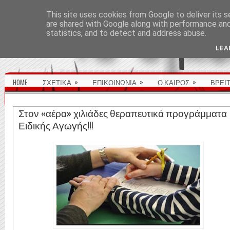
ΑΡΧΙΚΉ ΣΕΛΊΔΑ
This site uses cookies from Google to deliver its s
are shared with Google along with performance and 
statistics, and to detect and address abuse.
LEA
»
»
»
HOME
ΣΧΕΤΙΚΑ
ΕΠΙΚΟΙΝΩΝΙΑ
Ο ΚΑΙΡΟΣ
ΒΡΕΙ
Στον «αέρα» χιλιάδες θεραπευτικά προγράμματα
Ειδικής Αγωγής!!!