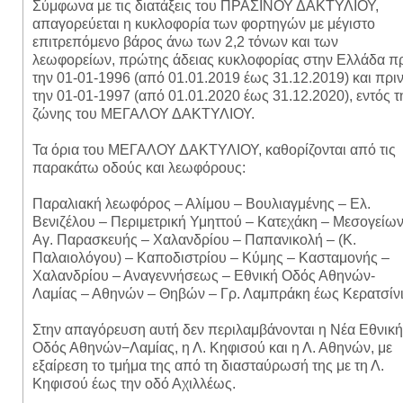
Σύμφωνα με τις διατάξεις του ΠΡΑΣΙΝΟΥ ΔΑΚΤΥΛΙΟΥ,
απαγορεύεται η κυκλοφορία των φορτηγών με μέγιστο
επιτρεπόμενο βάρος άνω των 2,2 τόνων και των
λεωφορείων, πρώτης άδειας κυκλοφορίας στην Ελλάδα π
την 01-01-1996 (από 01.01.2019 έως 31.12.2019) και πρι
την 01-01-1997 (από 01.01.2020 έως 31.12.2020), εντός τ
ζώνης του ΜΕΓΑΛΟΥ ΔΑΚΤΥΛΙΟΥ.
Τα όρια του ΜΕΓΑΛΟΥ ΔΑΚΤΥΛΙΟΥ, καθορίζονται από τις
παρακάτω οδούς και λεωφόρους:
Παραλιακή λεωφόρος – Αλίμου – Βουλιαγμένης – Ελ.
Βενιζέλου – Περιμετρική Υμηττού – Κατεχάκη – Μεσογείων
Αγ. Παρασκευής – Χαλανδρίου – Παπανικολή – (Κ.
Παλαιολόγου) – Καποδιστρίου – Κύμης – Κασταμονής –
Χαλανδρίου – Αναγεννήσεως – Εθνική Οδός Αθηνών-
Λαμίας – Αθηνών – Θηβών – Γρ. Λαμπράκη έως Κερατσίνι
Στην απαγόρευση αυτή δεν περιλαμβάνονται η Νέα Εθνική
Οδός Αθηνών−Λαμίας, η Λ. Κηφισού και η Λ. Αθηνών, με
εξαίρεση το τμήμα της από τη διασταύρωσή της με τη Λ.
Κηφισού έως την οδό Αχιλλέως.