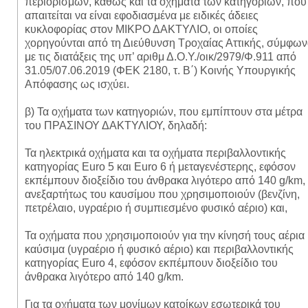
περιορισμών, καθώς και τα οχήματα των κατηγοριών, που
απαιτείται να είναι εφοδιασμένα με ειδικές άδειες
κυκλοφορίας στον ΜΙΚΡΟ ΔΑΚΤΥΛΙΟ, οι οποίες
χορηγούνται από τη Διεύθυνση Τροχαίας Αττικής, σύμφω
με τις διατάξεις της υπ’ αριθμ Δ.Ο.Υ./οικ/2979/Φ.911 από
31.05/07.06.2019 (ΦΕΚ 2180, τ. Β΄) Κοινής Υπουργικής
Απόφασης ως ισχύει.
β) Τα οχήματα των κατηγοριών, που εμπίπτουν στα μέτρα
του ΠΡΑΣΙΝΟΥ ΔΑΚΤΥΛΙΟΥ, δηλαδή:
Τα ηλεκτρικά οχήματα και τα οχήματα περιβαλλοντικής
κατηγορίας Euro 5 και Euro 6 ή μεταγενέστερης, εφόσον
εκπέμπουν διοξείδιο του άνθρακα λιγότερο από 140 g/km,
ανεξαρτήτως του καυσίμου που χρησιμοποιούν (βενζίνη,
πετρέλαιο, υγραέριο ή συμπιεσμένο φυσικό αέριο) και,
Τα οχήματα που χρησιμοποιούν για την κίνησή τους αέρια
καύσιμα (υγραέριο ή φυσικό αέριο) και περιβαλλοντικής
κατηγορίας Euro 4, εφόσον εκπέμπουν διοξείδιο του
άνθρακα λιγότερο από 140 g/km.
Για τα οχήματα των μονίμων κατοίκων εσωτερικά του