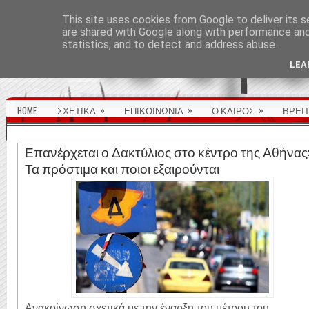
ΑΡΧΙΚΉ ΣΕΛΊΔΑ
This site uses cookies from Google to deliver its s
are shared with Google along with performance and 
statistics, and to detect and address abuse.
LEA
»
»
»
HOME
ΣΧΕΤΙΚΑ
ΕΠΙΚΟΙΝΩΝΙΑ
Ο ΚΑΙΡΟΣ
ΒΡΕΙ
Επανέρχεται ο Δακτύλιος στο κέντρο της Αθήνας
Τα πρόστιμα και ποιοι εξαιρούνται
Ανακοίνωση σχετικά με την έναρξη του μέτρου του