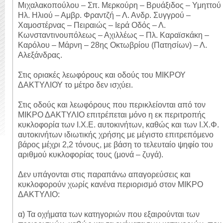
Μιχαλακοπούλου – Σπ. Μερκούρη – Βρυάξιδος – Υμηττού
Ηλ. Ηλιού – Αμβρ. Φραντζή – Λ. Ανδρ. Συγγρού –
Χαμοστέρνας – Πειραιώς – Ιερά Οδός – Λ.
Κωνσταντινουπόλεως – Αχιλλέως – Πλ. Καραϊσκάκη –
Καρόλου – Μάρνη – 28ης Οκτωβρίου (Πατησίων) – Λ.
Αλεξάνδρας.
Στις οριακές λεωφόρους και οδούς του ΜΙΚΡΟΥ
ΔΑΚΤΥΛΙΟΥ το μέτρο δεν ισχύει.
Στις οδούς και λεωφόρους που περικλείονται από τον
ΜΙΚΡΟ ΔΑΚΤΥΛΙΟ επιτρέπεται μόνο η εκ περιτροπής
κυκλοφορία των Ι.Χ.Ε. αυτοκινήτων, καθώς και των Ι.Χ.Φ.
αυτοκινήτων ιδιωτικής χρήσης με μέγιστο επιτρεπόμενο
βάρος μέχρι 2,2 τόνους, με βάση το τελευταίο ψηφίο του
αριθμού κυκλοφορίας τους (μονά – ζυγά).
Δεν υπάγονται στις παραπάνω απαγορεύσεις και
κυκλοφορούν χωρίς κανένα περιορισμό στον ΜΙΚΡΟ
ΔΑΚΤΥΛΙΟ:
α) Τα οχήματα των κατηγοριών που εξαιρούνται των