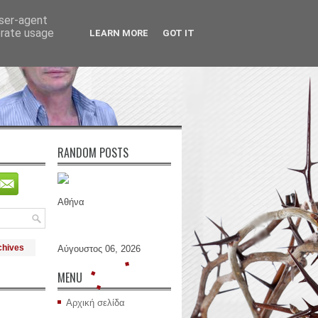
user-agent
erate usage
LEARN MORE
GOT IT
RANDOM POSTS
Αθήνα
chives
Αύγουστος 06, 2026
MENU
Αρχική σελίδα