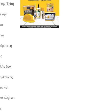
την Τρίτη
α την
μα
 τα
φέρεται η
ις
υλής δεν
η Αττικής
ας και
ανελλήνιου
ε