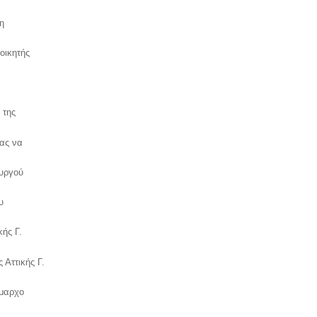
λη
οικητής
η
 της
μας να
υργού
υ
κής Γ.
 Αττικής Γ.
ήμαρχο