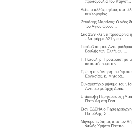
πρωτοβουλία του Κτηνοτ...
Δείτε τι αλλάζει φέτος στα τέ
κυκλοφορίας
Θανάσης Μαρτίνος: Ο νέος δι
του Αγίου Όρους...
Στις 13/9 κλείνει προσωρινά 
πλατφόρμα Α21 για τ...
Παρέμβαση του Αντιπροέδρου
Βουλής των Ελλήνων ...
Γ. Πατούλης: Προτεραιότητα 
καταστήσουμε την...
Πρώτη συνάντηση του Υφυπο
Εργασίας, κ. Μηταρά...
Ευχαριστήριο μήνυμα του νέο
Αντιπεριφειάρχη Δυτικ...
Επίσκεψη Περιφερειάρχη Αττι
Πατούλη στη Γενι...
Στον ΕΔΣΝΑ ο Περιφερειάρχης
Πατούλης. Σ...
Μήνυμα ενότητας από τον Δ
Φυλής Χρήστο Παππο...