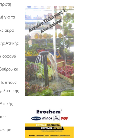
 πρώτη
ή για τα
ρίς άκρα
ής Αττικής
τα ορφανά
Βούρου και
 Παππούς!
γελματικής
Αττικής:
που
μων με