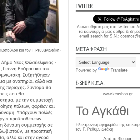
TWITTER
Ακολουθήστε μας στο twitter και δ
τα καινούργια μας άρθρα & δημοσι
email search for S.N.: cosmos@a
ΜΕΤΑΦΡΑΣΗ
μαξοπούλου και τον Γ. Ρεθυμνιωτάκη)
 Δήμο Νέας Φιλαδέλφειας -
 Γιάννη Βούρου και του
Powered by
Translate
θυμνιωτάκη. Συζητήθηκαν
μα με αναπηρία, αλλά και
E-SHOP Κ.Ε.Α.
της περιοχής. Σύντομα θα
σεις που θα
www.keashop.gr
στημα, με την συμμετοχή
Το Αγκάθι
οίηση πόλεων, φορέων και
 δύναμη. Υπάρχουν πολλές
ουργία προϋποθέσεων
Ηλεκτρονική εφημερίδα της επικαι
 τη δύναμη συμμετοχής σε
τον Γ. Ρεθυμνιωτάκη
κλωβιστούν, με προοπτική
ία, αλλά και στην αγορά
Από το
Blogger
.