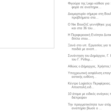
Φιγούρα της Lego κάθισε για
φορά σε αναπηρικ...
Διαμαρτυρία σήμερα στη Βουλ
προβλήματα στα...
Ο Νικ Βουιζίτζ γεννήθηκε χω
και στα 36 του...
Η Περιφερειακή Ενότητα Δυτικ
δίπλα στου...
Ξανά στο υπ. Εργασίας για 
παιδιά με αναπ...
Συνάντηση του Δημάρχου, Γ. 
του Γ. Ρεθυμ...
Αθώος ο Δήμαρχος, Χρήστος
Υποχρεωτική ασφάλιση επαγ
αστικής ευθύνη...
Κέντρο Logistics Περιφέρειας 
Αποστολή ειδ...
10 άτομα με ειδικές ανάγκες 
διέπρεψαν
Την πραγματικότητα των ατό
αναπηρία βίωσε ο ...