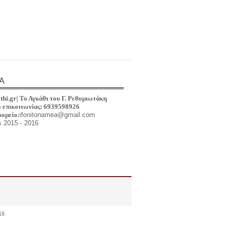
Α
thi.gr|
Το Αγκάθι του Γ
.
Ρεθυμιωτά
κη
 επικοινωνίας: 6939598926
ρομείο:
ifonitonamea@gmail.com
s 2015 - 2016
16