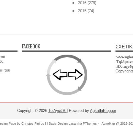
►
2016
(279)
►
2015
(74)
FACEBOOK
ΣΧΕΤΙΚ
κού
|www.agka
ου
|Τηλέφωνο
|
Hλ.ταχυδ
αι του
Copyright
Copyright ©
2026
Το Αγκάθι
| Powered by
AgkathiBlogger
esign Page by
Christos Piniros |
| Basic Design
Lasantha FThemes
-
|
Αγκάθι.gr @ 2015-20