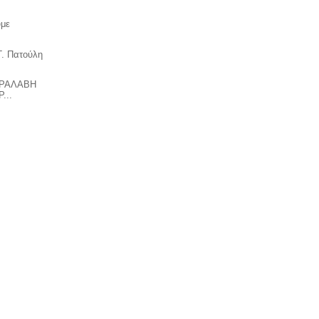
υμε
Γ. Πατούλη
ΑΡΑΛΑΒΗ
...