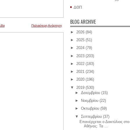
ΔΘΠ
BLOG ARCHIVE
ίδα
Παλαιότερη Ανάρτηση
►
2026
(84)
►
2025
(51)
►
2024
(79)
►
2023
(203)
►
2022
(183)
►
2021
(234)
►
2020
(196)
▼
2019
(530)
►
Δεκεμβρίου
(15)
►
Νοεμβρίου
(22)
►
Οκτωβρίου
(59)
▼
Σεπτεμβρίου
(37)
Επανέρχεται ο Δακτύλιος στο
Αθήνας: Τα ...