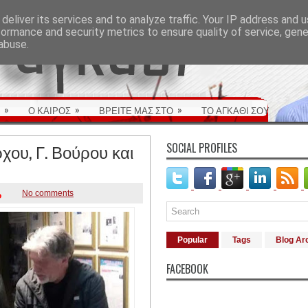
deliver its services and to analyze traffic. Your IP address and 
formance and security metrics to ensure quality of service, gen
abuse.
»
»
»
Ο ΚΑΙΡΟΣ
ΒΡΕΙΤΕ ΜΑΣ ΣΤΟ
ΤΟ ΑΓΚΑΘΙ ΣΟΥ
ου, Γ. Βούρου και
SOCIAL PROFILES
No comments
Popular
Tags
Blog Ar
FACEBOOK