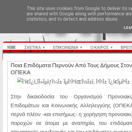
ΑΡΧΙΚΉ ΣΕΛΊΔΑ
This site uses cookies from Google to deliver its s
are shared with Google along with performance and 
statistics, and to detect and address abuse.
LEA
»
»
»
HOME
ΣΧΕΤΙΚΑ
ΕΠΙΚΟΙΝΩΝΙΑ
Ο ΚΑΙΡΟΣ
ΒΡΕΙ
Ποια Επιδόματα Περνούν Από Τους Δήμους Στο
ΟΠΕΚΑ
Στην δικαιοδοσία του Οργανισμού Προνοιακ
Επιδομάτων και Κοινωνικής Αλληλεγγύης (ΟΠΕΚΑ
περνά πλέον -και επισήμως- η χορήγηση προνοιακ
παροχών σε άτομα με αναπηρία, του επιδόματ
στεγαστικής συνδρομής και του επιδόματος ομογεν