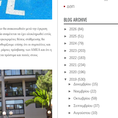
ΔΘΠ
BLOG ARCHIVE
ων θα ανακοινωθούν μετά την έγκριση
►
2026
(84)
ία αναμένεται να έχει ολοκληρωθεί εντός
►
2025
(51)
υγκεκριμένες θέσεις στάθμευσης θα
►
2024
(79)
υμίζουμε επίσης ότι οι συμπολίτες και
τις ράμπες πρόσβασης των ΑΜΕΑ και ότι η
►
2023
(203)
να πρόστιμα και ποινές στους
►
2022
(183)
►
2021
(234)
►
2020
(196)
▼
2019
(530)
►
Δεκεμβρίου
(15)
►
Νοεμβρίου
(22)
►
Οκτωβρίου
(59)
►
Σεπτεμβρίου
(37)
►
Αυγούστου
(10)