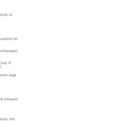
ποτέ το
Υ
χωριστεί σε
Συναγερμός
ίναι Η
..
μισαν αίμα
ρη απεργία
χάους στο