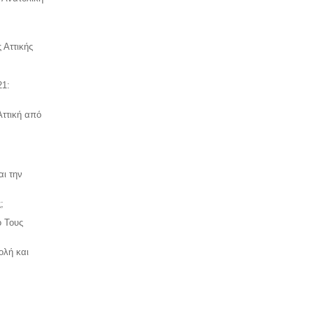
 Αττικής
21:
Αττική από
αι την
;
ό Τους
ολή και