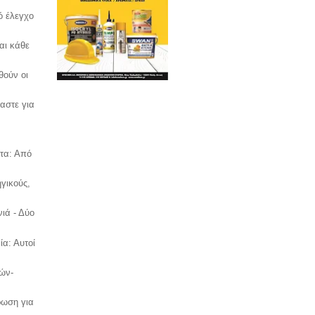
ό έλεγχο
αι κάθε
θούν οι
αστε για
τα: Από
γικούς,
ιά - Δύο
ία: Αυτοί
λών-
ρωση για