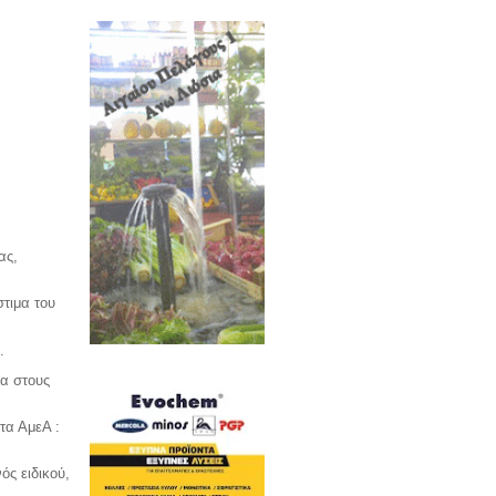
ας,
στιμα του
.
τα στους
τα ΑμεΑ :
ός ειδικού,