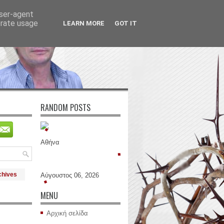
user-agent
erate usage
LEARN MORE
GOT IT
RANDOM POSTS
Αθήνα
chives
Αύγουστος 06, 2026
MENU
Αρχική σελίδα