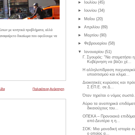
►
Ιουλίου
(45)
►
Ιουνίου
(34)
►
Μαΐου
(20)
►
Απριλίου
(89)
ώπων με κινητικά προβλήματα, αλλά
►
Μαρτίου
(90)
 αναφαίρετο δικαίωμα που οφείλουμε να
►
Φεβρουαρίου
(58)
▼
Ιανουαρίου
(51)
Γ. Σγουρός: "Να σταματήσει η
Κυβέρνηση να βάζει χέ...
Η αλληλεπίδραση παχυσαρκί
υποσιτισμού και κλιμα...
Διοικητικές κυρώσεις και πρό
Σ.ΕΠ.Ε. σε Δ...
ίδα
Παλαιότερη Ανάρτηση
Όταν τηρείται ο νόμος σωστά.
Αύριο τα αναπηρικά επιδόμα
δικαιούχους του...
ΟΠΕΚΑ – Προνοιακά επιδόμα
από Δευτέρα η η...
ΣΟΚ: Μια μοναδική ιστορία εν
ο οποίος α...