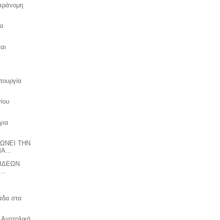
παράνομη
τα
και
ιτουργία
ίου
για
ΩΝΕΙ ΤΗΝ
...
 ΙΔΕΩΝ
..
άδα στα
 Ανατολική