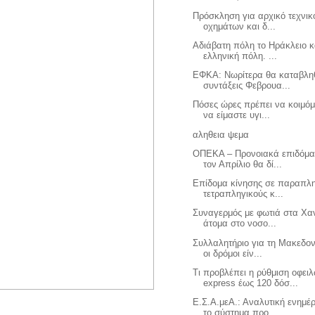
Πρόσκληση για αρχικό τεχνικ
οχημάτων και δ...
Αδιάβατη πόλη το Ηράκλειο κ
ελληνική πόλη. ...
ΕΦΚΑ: Νωρίτερα θα καταβλη
συντάξεις Φεβρουα...
Πόσες ώρες πρέπει να κοιμόμ
να είμαστε υγι...
αληθεια ψεμα
ΟΠΕΚΑ – Προνοιακά επιδόμα
τον Απρίλιο θα δί...
Επίδομα κίνησης σε παραπλη
τετραπληγικούς κ...
Συναγερμός με φωτιά στα Χαν
άτομα στο νοσο...
Συλλαλητήριο για τη Μακεδον
οι δρόμοι είν...
Τι προβλέπει η ρύθμιση οφει
express έως 120 δόσ...
Ε.Σ.Α.μεΑ.: Αναλυτική ενημέ
το σύστημα προ...