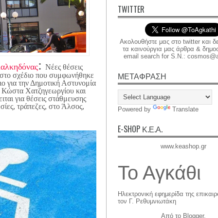
TWITTER
Ακολουθήστε μας στο twitter και δ
τα καινούργια μας άρθρα & δημοσι
email search for S.N.: cosmos@a
:
Χαλκηδόνας
Νέες θέσεις
ΜΕΤΑΦΡΑΣΗ
στο σχέδιο που συμφωνήθηκε
ο για την Δημοτική Αστυνομία
. Κώστα Χατζηγεωργίου και
ιται για θέσεις στάθμευσης
σίες, τράπεζες, στο Άλσος,
Powered by
Translate
E-SHOP Κ.Ε.Α.
www.keashop.gr
Το Αγκάθι
Ηλεκτρονική εφημερίδα της επικαι
τον Γ. Ρεθυμνιωτάκη
Από το
Blogger
.