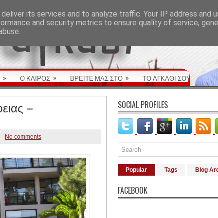
deliver its services and to analyze traffic. Your IP address and 
formance and security metrics to ensure quality of service, gen
abuse.
»
»
»
Ο ΚΑΙΡΟΣ
ΒΡΕΙΤΕ ΜΑΣ ΣΤΟ
ΤΟ ΑΓΚΑΘΙ ΣΟΥ
ειας –
SOCIAL PROFILES
No comments
Popular
Tags
Blog Ar
FACEBOOK