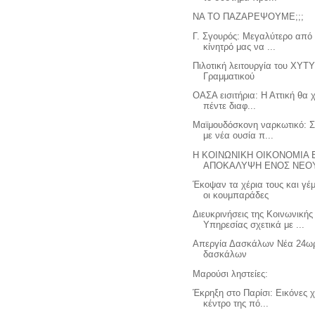
ΝΑ ΤΟ ΠΑΖΑΡΕΨΟΥΜΕ;;;
Γ. Σγουρός: Μεγαλύτερο από 
κίνητρό μας να ...
Πιλοτική λειτουργία του ΧΥΤ
Γραμματικού
ΟΑΣΑ εισιτήρια: Η Αττική θα 
πέντε διαφ...
Μαϊμουδόσκονη ναρκωτικό: 
με νέα ουσία π...
Η ΚΟΙΝΩΝΙΚΗ ΟΙΚΟΝΟΜΙΑ Ε
ΑΠΟΚΑΛΥΨΗ ΕΝΟΣ ΝΕΟΥ.
Έκοψαν τα χέρια τους και γέ
οι κουμπαράδες
Διευκρινήσεις της Κοινωνικής
Υπηρεσίας σχετικά με ...
Απεργία Δασκάλων Νέα 24ω
δασκάλων
Μαρούσι ληστείες:
Έκρηξη στο Παρίσι: Εικόνες 
κέντρο της πό...