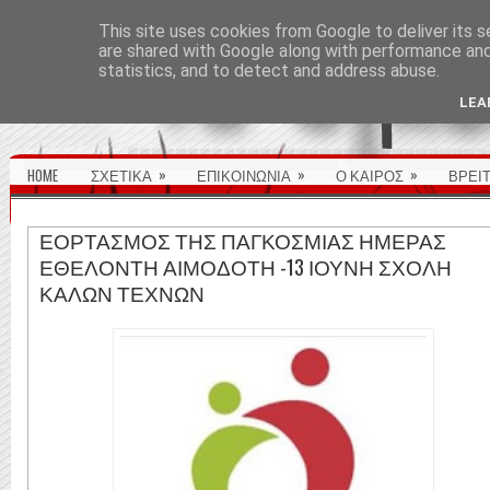
ΑΡΧΙΚΉ ΣΕΛΊΔΑ
This site uses cookies from Google to deliver its s
are shared with Google along with performance and 
statistics, and to detect and address abuse.
LEA
»
»
»
HOME
ΣΧΕΤΙΚΑ
ΕΠΙΚΟΙΝΩΝΙΑ
Ο ΚΑΙΡΟΣ
ΒΡΕΙ
ΕΟΡΤΑΣΜΟΣ ΤΗΣ ΠΑΓΚΟΣΜΙΑΣ ΗΜΕΡΑΣ
ΕΘΕΛΟΝΤΗ ΑΙΜΟΔΟΤΗ -13 ΙΟΥΝΗ ΣΧΟΛΗ
ΚΑΛΩΝ ΤΕΧΝΩΝ