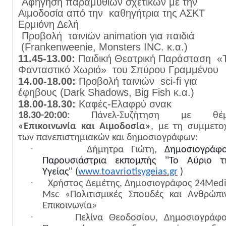
·
Αφήγηση παραμυθιών σχετικών με την
Αιμοδοσία από την
καθηγήτρια της ΑΣΚΤ
Ερμιόνη Δελή
·
Προβολή
ταινιών
animation
για παιδιά
(
Frankenweenie
,
Monsters
INC
. κ.α.)
11.45-13.00:
Παιδική Θεατρική Παράσταση
«
Φανταστικό Χωριό»
του Σπύρου Γραμμένου
14.00-18.00:
Προβολή ταινιών
sci
-
fi
για
έφηβους (
Dark
Shadows
,
Big
Fish
κ.α.)
18.00-18.30:
Καφές-Ελαφρύ σνακ
18.30-20:00
: Πάνελ-Συζήτηση με θέ
«Επικοινωνία και Αιμοδοσία»
, με τη συμμετο
των πανεπιστημιακών και δημοσιογράφων:
·
Δήμητρα Γιώτη,
Δημοσιογράφο
Παρουσιάστρια εκπομπής ''Το Αύριο τ
Υγείας'' (
www.toavriotisygeias.gr
)
·
Χρήστος Δεμέτης, Δημοσιογράφος 24
Med
Msc
«Πολιτισμικές Σπουδές και Ανθρώπι
Επικοινωνία»
·
Πελίνα Θεοδοσίου, Δημοσιογράφο