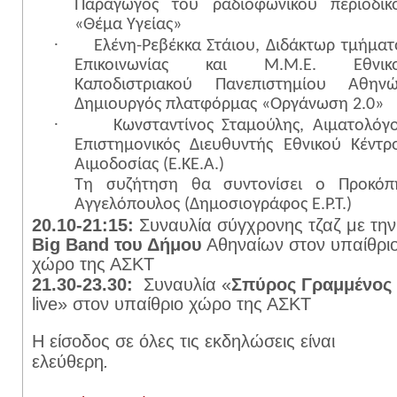
Παραγωγός του ραδιοφωνικού περιοδικ
«Θέμα Υγείας»
·
Ελένη-Ρεβέκκα Στάιου, Διδάκτωρ τμήματ
Επικοινωνίας και Μ.Μ.Ε. Εθνικ
Καποδιστριακού Πανεπιστημίου Αθηνώ
Δημιουργός πλατφόρμας «Οργάνωση 2.0»
·
Κωνσταντίνος Σταμούλης, Αιματολόγο
Επιστημονικός Διευθυντής Εθνικού Κέντρ
Αιμοδοσίας (Ε.ΚΕ.Α.)
Τη συζήτηση θα συντονίσει ο Προκόπ
Αγγελόπουλος (Δημοσιογράφος Ε.Ρ.Τ.)
20.10-21:15:
Συναυλία σύγχρονης τζαζ με την
Big
Band
του Δήμου
Αθηναίων στον υπαίθρι
χώρο της ΑΣΚΤ
21.30-23.30:
Συναυλία «
Σπύρος Γραμμένος
live
» στον υπαίθριο χώρο της ΑΣΚΤ
Η είσοδος σε όλες τις εκδηλώσεις είναι
ελεύθερη
.