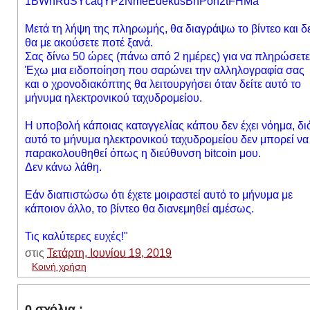
1BWhRdSYcaqYP2NmeEdekusBhPon2t
FHMa
Μετά τη λήψη της πληρωμής, θα διαγράψω το βίντεο και δ
θα με ακούσετε ποτέ ξανά.
Σας δίνω 50 ώρες (πάνω από 2 ημέρες) για να πληρώσετε
Έχω μια ειδοποίηση που σαρώνει την αλληλογραφία σας
και ο χρονοδιακόπτης θα λειτουργήσει όταν δείτε αυτό το
μήνυμα ηλεκτρονικού ταχυδρομείου.
Η υποβολή κάποιας καταγγελίας κάπου δεν έχει νόημα, διό
αυτό το μήνυμα ηλεκτρονικού ταχυδρομείου δεν μπορεί να
παρακολουθηθεί όπως η διεύθυνση bitcoin μου.
Δεν κάνω λάθη.
Εάν διαπιστώσω ότι έχετε μοιραστεί αυτό το μήνυμα με
κάποιον άλλο, το βίντεο θα διανεμηθεί αμέσως.
Τις καλύτερες ευχές!"
στις
Τετάρτη, Ιουνίου 19, 2019
Κοινή χρήση
0 σχόλια :