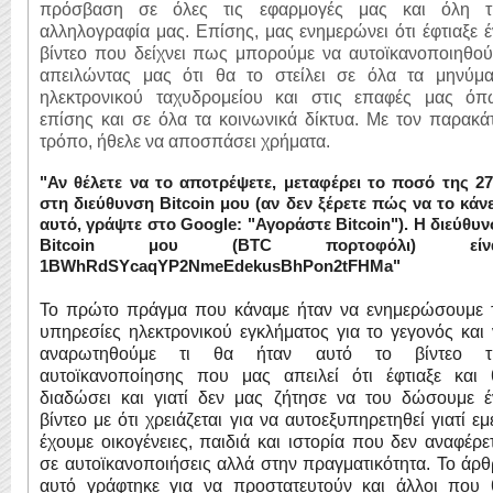
πρόσβαση σε όλες τις εφαρμογές μας και όλη τ
αλληλογραφία μας. Επίσης, μας ενημερώνει ότι έφτιαξε 
βίντεο που δείχνει πως μπορούμε να αυτοϊκανοποιηθού
απειλώντας μας ότι θα το στείλει σε όλα τα μηνύμα
ηλεκτρονικού ταχυδρομείου και στις επαφές μας όπ
επίσης και σε όλα τα κοινωνικά δίκτυα. Με τον παρακ
τρόπο, ήθελε να αποσπάσει χρήματα.
"Αν θέλετε να το αποτρέψετε,
μεταφέρει το ποσό της 2
στη διεύθυνση Bitcoin μου (αν δεν ξέρετε πώς να το κάν
αυτό, γράψτε στο Google: "Αγοράστε Bitcoin").
Η διεύθυν
Bitcoin μου (BTC πορτοφόλι) είνα
1BWhRdSYcaqYP2NmeEdekusBhPon2t
FHMa"
Το πρώτο πράγμα που κάναμε ήταν να ενημερώσουμε τ
υπηρεσίες ηλεκτρονικού εγκλήματος για το γεγονός και
αναρωτηθούμε τι θα ήταν αυτό το βίντεο τ
αυτοϊκανοποίησης που μας απειλεί ότι έφτιαξε και 
διαδώσει και γιατί δεν μας ζήτησε να του δώσουμε έ
βίντεο με ότι χρειάζεται για να αυτοεξυπηρετηθεί γιατί εμ
έχουμε οικογένειες, παιδιά και ιστορία που δεν αναφέρε
σε αυτοϊκανοποιήσεις αλλά στην πραγματικότητα. Το άρ
αυτό γράφτηκε για να προστατευτούν και άλλοι που 