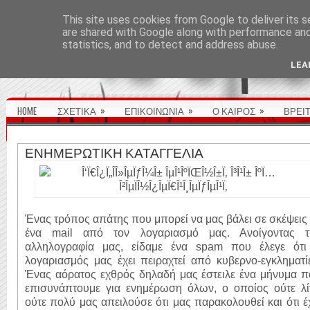
ΑΡΧΙΚΉ ΣΕΛΊΔΑ
This site uses cookies from Google to deliver its s
are shared with Google along with performance and 
statistics, and to detect and address abuse.
LEA
»
»
»
HOME
ΣΧΕΤΙΚΑ
ΕΠΙΚΟΙΝΩΝΙΑ
Ο ΚΑΙΡΟΣ
ΒΡΕΙ
ΕΝΗΜΕΡΩΤΙΚΗ ΚΑΤΑΓΓΕΛΙΑ
Ένας τρόπος απάτης που μπορεί να μας βάλει σε σκέψεις
ένα mail από τον λογαριασμό μας. Ανοίγοντας τ
αλληλογραφία μας, είδαμε ένα spam που έλεγε ότι
λογαριασμός μας έχει πειραχτεί από κυβερνο-εγκληματί
Ένας αόρατος εχθρός δηλαδή μας έστειλε ένα μήνυμα π
επισυνάπτουμε για ενημέρωση όλων, ο οποίος ούτε λί
ούτε πολύ μας απειλούσε ότι μας παρακολουθεί και ότι έ