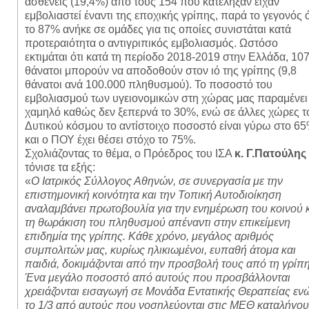
ασθενείς (19,4%) από τους 154 που κατέληξαν είχαν
εμβολιαστεί έναντι της εποχικής γρίπης, παρά το γεγονός ό
το 87% ανήκε σε ομάδες για τις οποίες συνιστάται κατά
προτεραιότητα ο αντιγριπικός εμβολιασμός. Ωστόσο
εκτιμάται ότι κατά τη περίοδο 2018-2019 στην Ελλάδα, 10
θάνατοι μπορούν να αποδοθούν στον ιό της γρίπης (9,8
θάνατοι ανά 100.000 πληθυσμού). Το ποσοστό του
εμβολιασμού των υγειονομικών στη χώρας μας παραμένει
χαμηλό καθώς δεν ξεπερνά το 30%, ενώ σε άλλες χώρες τ
Δυτικού κόσμου το αντίστοιχο ποσοστό είναι γύρω στο 6
και ο ΠΟΥ έχει θέσει στόχο το 75%.
Σχολιάζοντας το θέμα, ο Πρόεδρος του ΙΣΑ
κ. Γ.Πατούλης
τόνισε τα εξής:
«
Ο Ιατρικός Σύλλογος Αθηνών, σε συνεργασία με την
επιστημονική κοινότητα και την Τοπική Αυτοδιοίκηση
αναλαμβάνει πρωτοβουλία για την ενημέρωση του κοινού 
τη θωράκιση του πληθυσμού απέναντι στην επικείμενη
επιδημία της γρίπης. Κάθε χρόνο, μεγάλος αριθμός
συμπολιτών μας, κυρίως ηλικιωμένοι, ευπαθή άτομα και
παιδιά, δοκιμάζονται από την προσβολή τους από τη γρίπη
Ένα μεγάλο ποσοστό από αυτούς που προσβάλλονται
χρειάζονται εισαγωγή σε Μονάδα Εντατικής Θεραπείας εν
το 1/3 από αυτούς που νοσηλεύονται στις ΜΕΘ καταλήγου