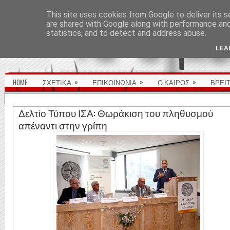
ΑΡΧΙΚΉ ΣΕΛΊΔΑ
This site uses cookies from Google to deliver its s
are shared with Google along with performance and 
statistics, and to detect and address abuse.
LEA
»
»
»
HOME
ΣΧΕΤΙΚΑ
ΕΠΙΚΟΙΝΩΝΙΑ
Ο ΚΑΙΡΟΣ
ΒΡΕΙ
Δελτίο Τύπου ΙΣΑ: Θωράκιση του πληθυσμού
απέναντι στην γρίπη