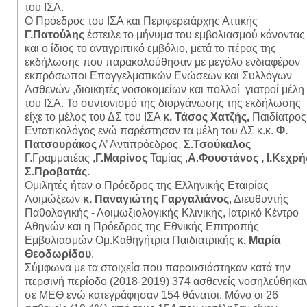
του ΙΣΑ.
Ο Πρόεδρος του ΙΣΑ και Περιφερειάρχης Αττικής
Γ.Πατούλης
έστειλε το μήνυμα του εμβολιασμού κάνοντας
και ο ίδιος το αντιγριπικό εμβόλιο, μετά το πέρας της
εκδήλωσης που παρακολούθησαν με μεγάλο ενδιαφέρον
εκπρόσωποι Επαγγελματικών Ενώσεων και Συλλόγων
Ασθενών ,διοικητές νοσοκομείων και πολλοί γιατροί μέλη
του ΙΣΑ. Το συντονισμό της διοργάνωσης της εκδήλωσης
είχε το μέλος του ΔΣ του ΙΣΑ
κ. Τάσος Χατζής,
Παιδίατρος
Εντατικολόγος ενώ παρέστησαν τα μέλη του ΔΣ κ.κ.
Φ.
Πατσουράκος
Α’ Αντιπρόεδρος,
Σ.Τσούκαλος
Γ.Γραμματέας ,
Γ.Μαρίνος
Ταμίας ,
Α
.
Φουστάνος
, Ι.Κεχρή
Σ.Προβατάς.
Ομιλητές ήταν ο Πρόεδρος της Ελληνικής Εταιρίας
Λοιμώξεων
κ. Παναγιώτης Γαργαλιάνος
, Διευθυντής
Παθολογικής - Λοιμωξιολογικής Κλινικής, Ιατρικό Κέντρο
Αθηνών και η Πρόεδρος της Εθνικής Επιτροπής
Εμβολιασμών Ομ.Καθηγήτρια Παιδιατρικής
κ. Μαρία
Θεοδωρίδου
.
Σύμφωνα με τα στοιχεία που παρουσιάστηκαν κατά την
περσινή περίοδο (2018-2019) 374 ασθενείς νοσηλεύθηκα
σε ΜΕΘ ενώ κατεγράφησαν 154 θάνατοι. Μόνο οι 26