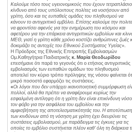
Καλούμε τόσο τους
υγειονομικούς που έχουν τετραπλάσιο
κίνδυνο από τους υπόλοιπους πολίτες να νοσήσουν από
γρίπη, όσο και τις ευπαθείς ομάδες του πληθυσμού να
κάνουν το αντιγριπικό εμβόλιο. Επίσης καλούμε την πολιτε
να φροντίσει αφενός για την ενημέρωση του κόσμου και
αφετέρου για την επάρκεια αντιγριπικών εμβολίων και κλι
ΜΕΘ, γιατί η γρίπη κάθε χρόνο κοστίζει ανθρώπινες ζωές 
δοκιμάζει τις αντοχές του Εθνικού Συστήματος Υγείας
».
Η Πρόεδρος της Εθνικής Επιτροπής Εμβολιασμών
Ομ.Καθηγήτρια Παιδιατρικής
κ. Μαρία Θεοδωρίδου
επεσήμανε ότι παρά το γεγονός ότι ο ετήσιος αντιγριπικός
εμβολιασμός των ευπαθών ομάδων του πληθυσμού
αποτελεί τον κύριο τρόπο πρόληψης της νόσου φαίνεται ότ
μικρό ποσοστό εφαρμόζει τις συστάσεις.
«
Οι λόγοι που δεν υπάρχει ικανοποιητική συμμόρφωση εί
πολλοί, αλλά θα πρέπει να αναφέρουμε κυρίως την
εσφαλμένη αντίληψη ότι η γρίπη δεν είναι επικίνδυνη νόσο
τον φόβο για την ασφάλεια του εμβολίου και την
αμφισβήτηση της αποτελεσματικότητάς του. Η αποτύπωσ
των κινδύνων από τη νόσηση με γρίπη έχει διευρύνει τις
συστάσεις εμβολιασμού, με παράδειγμα τις έγκυες για τις
οποίες το εμβόλιο συστήνεται πλέον καθ’ όλη τη διάρκεια 