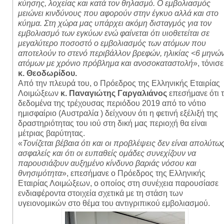
κύησης, λοχείας και κατά τον θηλασμό. Ο εμβολιασμός
μειώνει κινδύνους που αφορούν στην έγκυο αλλά και στο
κύημα. Στη χώρα μας υπάρχει ακόμη δισταγμός για τον
εμβολιασμό των εγκύων ενώ φαίνεται ότι υιοθετείται σε
μεγαλύτερο ποσοστό ο εμβολιασμός των ατόμων που
αποτελούν το στενό περιβάλλον βρεφών, ηλικίας <6 μηνών
ατόμων με χρόνιο πρόβλημα και ανοσοκαταστολή
», τόνισ
κ. Θεοδωρίδου.
Από την πλευρά του, ο Πρόεδρος της Ελληνικής Εταιρίας
Λοιμώξεων
κ. Παναγιώτης Γαργαλιάνος
επεσήμανε ότι 
δεδομένα της τρέχουσας περιόδου 2019 από το νότιο
ημισφαίριο (Αυστραλία ) δείχνουν ότι η φετινή εξέλιξή της
δραστηριότητας του ιού στη δική μας περιοχή θα είναι
μέτριας βαρύτητας.
«
Τονίζεται βέβαια ότι και οι προβλέψεις δεν είναι απολύτω
ασφαλείς και ότι οι ευπαθείς ομάδες συνεχίζουν να
παρουσιάζουν αυξημένο κίνδυνο βαριάς νόσου και
θνησιμότητα
», επεσήμανε ο Πρόεδρος της Ελληνικής
Εταιρίας Λοιμώξεων, ο οποίος στη συνέχεια παρουσίασε
ενδιαφέροντα στοιχεία σχετικά με τη στάση των
υγειονομικών στο θέμα του αντιγριπικού εμβολιασμού.