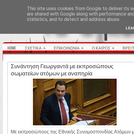
ΑΡΧΙΚΉ ΣΕΛΊΔΑ
This site uses cookies from Google to deliver its s
are shared with Google along with performance and 
statistics, and to detect and address abuse.
LEA
»
»
»
HOME
ΣΧΕΤΙΚΑ
ΕΠΙΚΟΙΝΩΝΙΑ
Ο ΚΑΙΡΟΣ
ΒΡΕΙ
Συνάντηση Γεωργαντά με εκπροσώπους
σωματείων ατόμων με αναπηρία
Με εκπροσώπους της Εθνικής Συνομοσπονδίας Ατόμων 