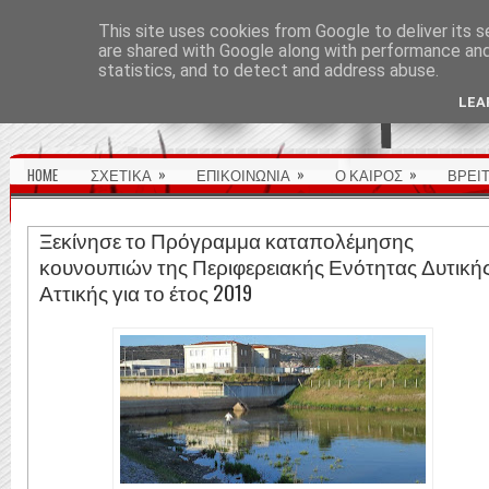
ΑΡΧΙΚΉ ΣΕΛΊΔΑ
This site uses cookies from Google to deliver its s
are shared with Google along with performance and 
statistics, and to detect and address abuse.
LEA
»
»
»
HOME
ΣΧΕΤΙΚΑ
ΕΠΙΚΟΙΝΩΝΙΑ
Ο ΚΑΙΡΟΣ
ΒΡΕΙ
Ξεκίνησε το Πρόγραμμα καταπολέμησης
κουνουπιών της Περιφερειακής Ενότητας Δυτική
Αττικής για το έτος 2019