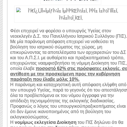
Φέσι επιχειρεί να φορέσει ο υπουργός Υγείας στον
νεοεκλεγέν Δ.Σ. του Πανελλήνιου Ιατρικού Συλλόγου (ΠΙΣ).
Με μία παράνομη απόφαση επιχειρεί να νοθεύσει τη
βούληση του ιατρικού σώματος της χώρας, μη
επικυρώνοντας τα αποτελέσματα των αρχαιρεσιών του ΔΣ
και του Α.Π.Σ.Ι. με αυθαίρετο και πραξικοπηματικό τρόπο,
επιχειρώντας νααμφισβητήσει τη νόμιμη Διοίκηση του ΠΙΣ,
οποία έλαβε
ποσοστό 62% στις πρόσφατες εκλογές, σ
αντίθεση με την προσκείμενη προς την κυβέρνηση
παράταξη που έλαβε μόλις 10%.
Η παράνομη και καταχρηστική αυτή απόφαση
ελήφθη από
τον υπουργό Υγείας, παρά το γεγονός ότι του απεστάλησα
όλα τα προβλεπόμενα εκ του νόμου έγγραφα για την
απόδειξη τηςνομιμότητας της εκλογικής διαδικασίας.
Προφανώς ο λόγος του υπουργικούπραξικοπήματος είναι
ότι δεν έμεινε ικανοποιημένος από τη βούληση του
εκλογικούσώματος.
Η
νομίμως εκλεγείσα Διοίκηση
του ΠΙΣ δηλώνει ότι θα