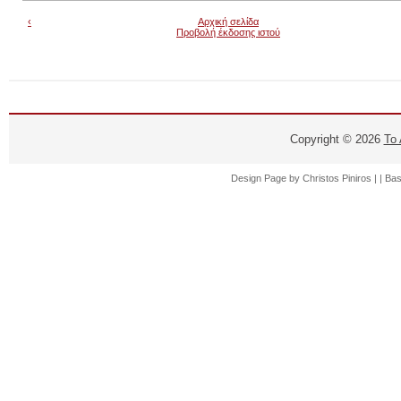
‹
Αρχική σελίδα
Προβολή έκδοσης ιστού
Copyright ©
2026
Το
Design Page by
Christos Piniros |
| Ba