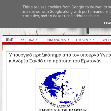
ΑΡΧΙΚΉ ΣΕΛΊΔΑ
This site uses cookies from Google to deliver its s
are shared with Google along with performance and 
statistics, and to detect and address abuse.
LEA
»
»
»
HOME
ΣΧΕΤΙΚΑ
ΕΠΙΚΟΙΝΩΝΙΑ
Ο ΚΑΙΡΟΣ
ΒΡΕΙ
Υπουργικό πραξικόπημα από τον υπουργό Υγεί
κ.Ανδρέα Ξανθό στα πρότυπα του Ερντογάν!