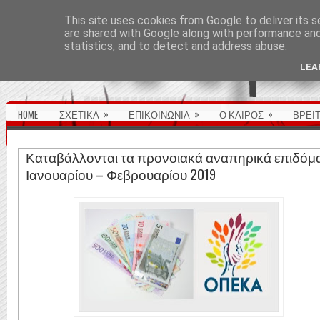
ΑΡΧΙΚΉ ΣΕΛΊΔΑ
This site uses cookies from Google to deliver its s
are shared with Google along with performance and 
statistics, and to detect and address abuse.
LEA
»
»
»
HOME
ΣΧΕΤΙΚΑ
ΕΠΙΚΟΙΝΩΝΙΑ
Ο ΚΑΙΡΟΣ
ΒΡΕΙ
Καταβάλλονται τα προνοιακά αναπηρικά επιδόμ
Ιανουαρίου – Φεβρουαρίου 2019